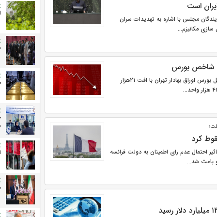
یران است
ا
یندگان مجلس با اشاره به تهدیدات سران
سازی مکانیزم...
ص
امروز (سه‌شنبه) شاخص کل بورس اوراق بهادار تهران با افت ۲۱هزار
ط
ح
ص
لت؛
قوط کرد
ثیر احتمال عدم رای اطمینان به دولت فرانسه
ا
 باعث شد...
ه