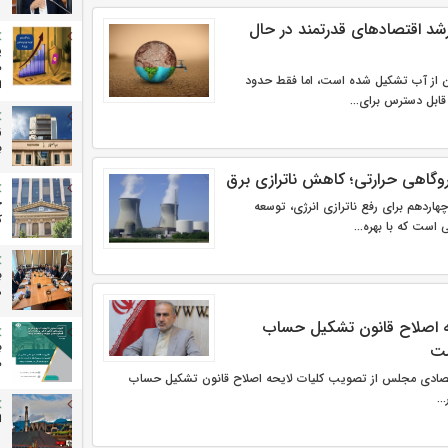
د اقتصادهای قدرتمند در حال
پ
ص
۷ درصد زمین از آب تشکیل شده است، اما فقط حدود
ا
ز
ب
وگاهی حرارتی؛ کاهش ناترازی برق
ج
هاردهم برای رفع ناترازی انرژی، توسعه
ک
است که با بهره...
ب
م
ه اصلاح قانون تشکیل حساب
ب
ولت
ص
صادی مجلس از تصویب کلیات لایحه اصلاح قانون تشکیل حساب
..
ا