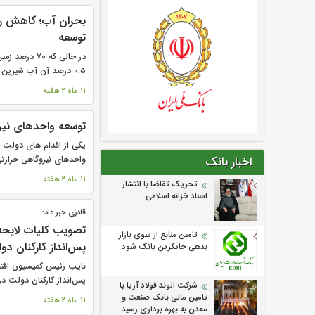
بحران آب؛ کاهش رش
توسعه
در حالی که ۰
۰.۵ درصد آن آب شیرین قابل دسترس برای...
11 ماه 2 هفته
توسعه واحدهای نیر
یکی از اقدام های دولت چ
واحدهای نیروگاهی حرارتی 
اخبار بانک
11 ماه 2 هفته
تحریک تقاضا با انتشار
اسناد خزانه اسلامی
قادری خبر داد:
تصویب کلیات لایح
تامین منابع از سوی بازار
پس‌انداز کارکنان د
بدهی جایگزین بانک شود
نایب رئیس کمیسیون اقت
پس‌انداز کارکنان دولت در.
شرکت الوند فولاد آریا با
تامین مالی بانک صنعت و
11 ماه 2 هفته
معدن به بهره برداری رسید