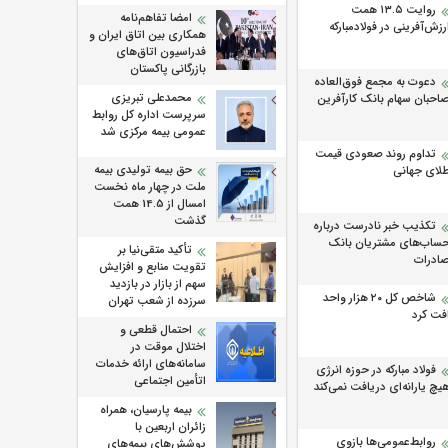
روایت ۱۳.۵ همت
امضا تفاهم‌نامه
رزش‌آفرینی در فولادمبارکه
همکاری بین اتاق ایران و
فدراسیون اتاق‌های
بازرگانی پاکستان
دعوت به مجمع فوق‌العاده
محمدعلی تبریزی
احبان سهام بانک کارآفرین
سرپرست اداره كل روابط
عمومی بیمه مركزی شد
تداوم روند صعودی قیمت
حق بیمه تولیدی بیمه
لای جهانی
ملت در چهار ماه نخست
امسال از 14.5 همت
گذشت
تکذیب خبر نادرست درباره
ساب‌های مشتریان بانک
تأکید متقی‌نیا بر
ادرات
تقویت منابع و افزایش
سهم از بازار در بازدید
شاخص کل ۲۰ هزار واحد
سرزده از شعب تهران
فت کرد
احتمال قطعی و
اختلال موقت در
سامانه‌های ارائه خدمات
فولاد مبارکه در حوزه انرژی
اتأمین اجتماعی
یچ یارانه‌ای دریافت نمی‌کند
بیمه پارسیان، همراه
زائران اربعین با
روابط‌‌عمومی‌ها بازوی
پوشش‌های بیمه‌های