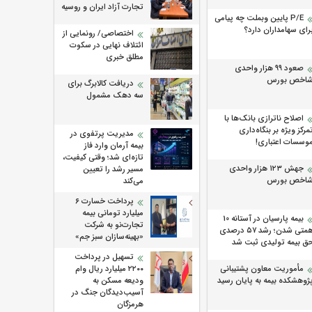
تجارت آزاد ایران و روسیه
P/E پایین وبملت چه پیامی
رای سهامداران دارد؟
اختصاصی/ رونمایی از
ائتلاف‌ نهایی در سکوت
مطلق خبری
صعود ۹۹ هزار واحدی
اخص بورس
دریافت کالابرگ برای
سه دهک مشمول
اصلاح ناترازی بانک‌ها با
مرکز ویژه بر بنگاه‌داری
مدیریت پرتفوی در
وسسات اعتباری!
بیمه آرمان وارد فاز
تازه‌ای شد؛ وقتی کیفیت،
جهش ۱۲۳ هزار واحدی
مسیر رشد را تعیین
اخص بورس
می‌کند
پرداخت خسارت ۶
میلیارد تومانی بیمه
بیمه پارسیان در آستانه 10
تجارت‌نو به شرکت
همتی شدن؛ رشد ۵۷ درصدی
«بهینه‌سازان سبز جم»
ق بیمه تولیدی ثبت شد
تسهیل در پرداخت
مأموریت معاون پشتیبانی
۲۲۰۰ میلیارد ریال وام
ژوهشكده بیمه به پایان رسید
ودیعه مسکن به
آسیب‌دیدگان جنگ در
هرمزگان