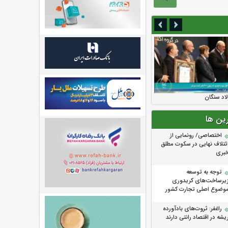
همت می‌رسد
ولاد سنگان
الت بالا رفت
یس پلیس فتا به مشتریان
ندیکای بیمه گران ایران از
 بیمه رازی
 پیشگیری از سرقت های
رین ها
اختصاصی/ رونمایی از
ئتلاف‌ نهایی در سکوت مطلق
بری
توجه به توسعه
یرساخت‌های کریدوری
وضوع اصلی تجارت کشور
راغفر: ثروت‌های بادآورده
یشه در اقتصاد رانتی دارند