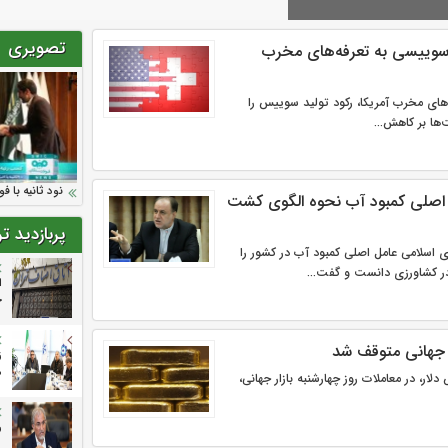
تصویری
وییسی به تعرفه‌های مخرب
های مخرب آمریکا، رکود تولید سوییس را
ها بر کاهش...
سرمایه بیمه کوثر به ۴ 
نود ثانیه با ف
ارزش سهام عد
توصیه های رئ
تقدیر دبیرکل س
 اصلی کمبود آب نحوه الگوی کشت
اقدامات مدیرعامل
بانک ها در مورد
مجازی
پربازدید ت
سلامی عامل اصلی کمبود آب در کشور را
 کشاورزی دانست و گفت...
ا
خ
جهانی متوقف شد
ز
م
لار، در معاملات روز چهارشنبه بازار جهانی،
ر