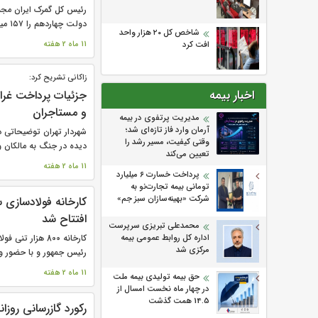
رئیس کل گمرک ایران مج
دولت چهاردهم را ۱۵۷ میلیون تن، به ارزش ۱۲۹...
شاخص کل ۲۰ هزار واحد
افت کرد
11 ماه 2 هفته
زاکانی تشریح کرد:
اخبار بیمه
جزئیات پرداخت غرام
و مستاجران
مدیریت پرتفوی در بیمه
آرمان وارد فاز تازه‌ای شد؛
شهردار تهران توضیحاتی
وقتی کیفیت، مسیر رشد را
دیده در جنگ به مالکان و
تعیین می‌کند
11 ماه 2 هفته
پرداخت خسارت ۶ میلیارد
تومانی بیمه تجارت‌نو به
شرکت «بهینه‌سازان سبز جم»
کارخانه فولادسازی
افتتاح شد
محمدعلی تبریزی سرپرست
اداره كل روابط عمومی بیمه
کارخانه 800 هزا
مركزی شد
رئیس جمهور و با حضور و
11 ماه 2 هفته
حق بیمه تولیدی بیمه ملت
در چهار ماه نخست امسال از
14.5 همت گذشت
رکورد گازرسانی روزانه