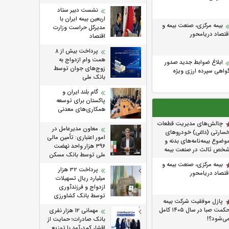
نشست دبیر ستاد
اربعین بیمه ایران با
بیمه مرکزی، صنعت بیمه و
مدیرکل حراست وزارت
قتصاد دریامحور
اقتصاد
پرداخت بیش از ۸
همت وام ازدواج به
ابلاغ ضوابط جدید صدور
زوج‌های جوان توسط
واهی سپرده ارزی ویژه
بانک ملی
گام بلند ایران و
پاکستان برای توسعه
همکاری‌های معدنی
چالش‌های مدیریت قطعات
معاون مدیرعامل در
سارتی (داغی) خودروهای
امور اعتباری: تأمین مالی
وضوع بیمه‌نامه‌های بدنه و
۳۹۶ هزار واحد نهضت
خص ثالث در صنعت بیمه
ملی توسط بانک مسکن
بیمه مرکزی، صنعت بیمه و
پرداخت 32 هزار
قتصاد دریامحور
میلیارد ریال تسهیلات
ازدواج و فرزندآوری
توسط بانک کشاورزی
پازل موفقیت شرکت بیمه
حکمت صبا در سال ۱۴۰۵ کامل
مهمانی ۱۲ هزار نفری
ی‌شود؟!
بانک صادرات؛ حمایت از
اقشار کم‌درآمد با توزیع