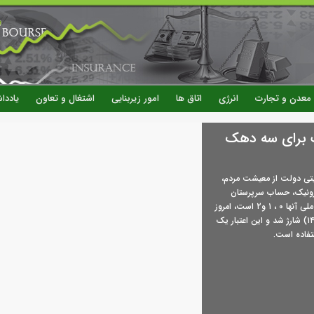
رفتن
به
محتوای
اصلی
معدن و تجارت
انرژی
اتاق ها
امور زیربنایی
اشتغال و تعاون
یاددا
گ برای سه دهک
یتی دولت از معیشت مردم،
رونیک، حساب سرپرستان
خانوارهایی که انتهای کد ملی آنها ۰ ، ۱ و۲ است، امروز
(پنج‌شنبه - ۱۵ مرداد ۱۴۰۵) شارژ شد و این اعتبار یک
تفاده است.