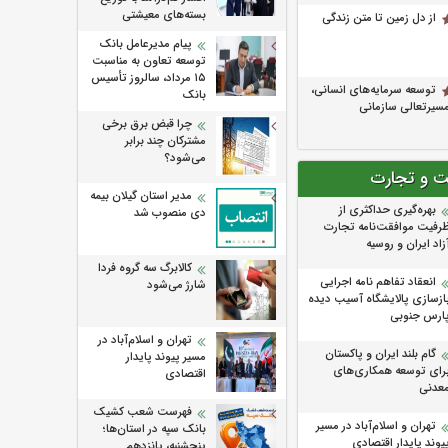
بسته‌های معیشتی
از دل زمین تا متن زندگی
پیام مدیرعامل بانک
توسعه تعاون به مناسبت
۱۵ مرداد، سالروز تأسیس
توسعه سرمایه‌های انسانی،
بانک
سیرتعالی سازمانی
چرا قبض برق برخی
مشترکان چند برابر
می‌شود؟
ت و تجارت
مدیر استان گیلان بیمه
بهره‌گیری حداکثری از
دی منصوب شد
رفیت موافقت‌نامه تجارت
زاد ایران و روسیه
کالابرگ سه گروه فردا
انعقاد تفاهم نامه اجرایی
شارژ می‌شود
ازسازی پالایشگاه آسیب دیده
ارس جنوبی
تهران و اسلام‌آباد در
گام بلند ایران و پاکستان
مسیر پیوند پایدار
رای توسعه همکاری‌های
اقتصادی
عدنی
فهرست شعب کشیک
تهران و اسلام‌آباد در مسیر
بانک سپه در استان‌ها؛
یوند پایدار اقتصادی
پنجشنبه، پانزدهم