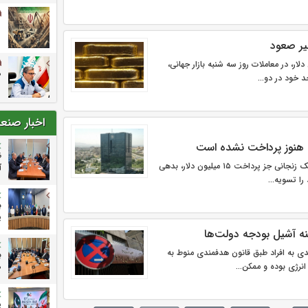
یر صعود
ار، در معاملات روز سه شنبه بازار جهانی،
م
د خود در دو...
اخبار صنع
 هنوز پرداخت نشده است
ظ
بانک مرکزی اعلام کرد: بابک زنجانی جز پرداخت ۱۵ میلیون دلار، بدهی
آ
ب
پ
نه آشیل بودجه دولت‌ها
دی به افراد طبق قانون هدفمندی منوط به
ب
رژی بوده و ممکن...
م
پ