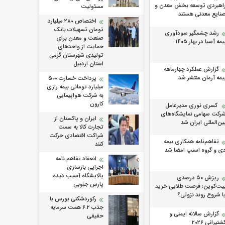
اهبردی توسعه بخش معدن و
مسئولیت
نایع معدنی هستند
اختصاص ۲۸۰ میلیارد
تومان تسهیلات بانک
رشد چشمگیر سودآوری
صنعت و معدن برای
یمه آسیا در بهار ۱۴۰۵
حمایت از واحدهای
تولیدی شهرستان گرمی
استان اردبیل
گزارش عملکرد چهارماهه
یمه آرمان منتشر شد
پرداخت خسارت ۵۰۰
میلیارد تومانی بیمه رازی
به شرکت هواپیمایی
کارون
کسری نوری مدیرعامل
رکت سهامی نمایشگاه‌های
ایران و پاکستان از
ین‌المللی ایران شد
تجارت کالا به سمت
شراکت اقتصادی حرکت
تفاهم‌نامه همکاری بیمه
کنند
ی و گروه اسنپ امضا شد
انعقاد تفاهم نامه
اجرایی بازسازی
پالایشگاه آسیب دیده
ریزش ۵۰ درصدی
پارس جنوبی
یت‌کوین؛ فرصت طلایی خرید
ا شروع روند نزولی؟
رکوردشکنی بورس با
جذب ۶.۲ همت سرمایه
گزارش سالانه ایمنی و
حقیقی
شتیرانی ۲۰۲۶