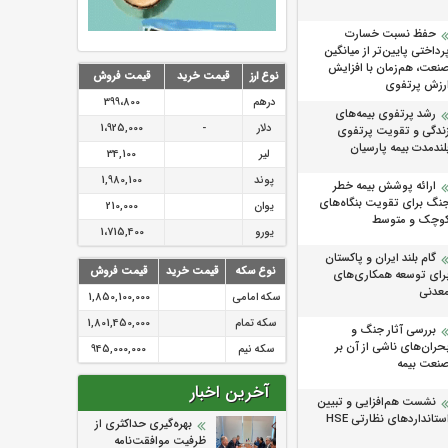
حفظ نسبت خسارت
رداختی پایین‌تر از میانگین
نعت، هم‌زمان با افزایش
نوع ارز
قیمت خرید
قیمت فروش
رزش پرتفوی
درهم
399،800
رشد پرتفوی بیمه‌های
دلار
-
1،925,000
ندگی و تقویت پرتفوی
لندمدت بیمه پارسیان
لیر
34,100
پوند
1,980,100
ارائه پوشش بیمه خطر
نگ برای تقویت بنگاه‌های
یوان
210,000
وچک و متوسط
یورو
1،715,400
گام بلند ایران و پاکستان
نوع سکه
قیمت خرید
قیمت فروش
رای توسعه همکاری‌های
عدنی
سکه امامی
1,850,100,000
سکه تمام
1,801,450,000
بررسی آثار جنگ و
حران‌های ناشی از آن بر
سکه نیم
945,000,000
نعت بیمه
آخرین اخبار
نشست هم‌افزایی و تبیین
ستانداردهای نظارتی HSE
بهره‌گیری حداکثری از
ظرفیت موافقت‌نامه