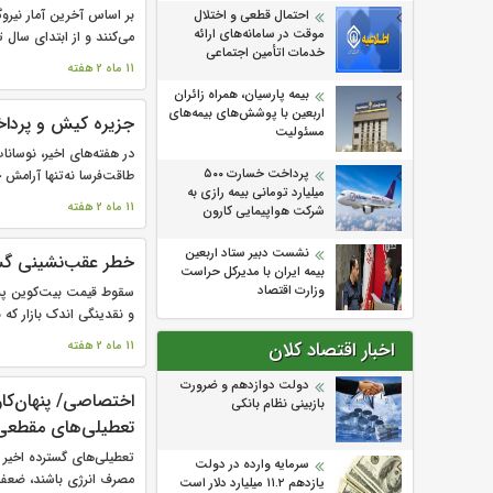
بر اساس آخرین آمار نیروگ
احتمال قطعی و اختلال
موقت در سامانه‌های ارائه
می‌کنند و از ابتدای سال تا.
خدمات اتأمین اجتماعی
11 ماه 2 هفته
بیمه پارسیان، همراه زائران
اربعین با پوشش‌های بیمه‌های
جزیره کیش و پرداخ
مسئولیت
در هفته‌های اخیر، نوسان
پرداخت خسارت ۵۰۰
طاقت‌فرسا نه‌تنها آرامش خا
میلیارد تومانی بیمه رازی به
11 ماه 2 هفته
شرکت هواپیمایی کارون
نشست دبیر ستاد اربعین
خطر عقب‌نشینی گسترد
بیمه ایران با مدیرکل حراست
وزارت اقتصاد
و نقدینگی اندک بازار که ب
اخبار اقتصاد کلان
11 ماه 2 هفته
دولت دوازدهم و ضرورت
اختصاصی/ پنهان‌کا
بازبینی نظام بانکی
تعطیلی‌های مقطعی 
تعطیلی‌های گسترده اخیر د
سرمایه وارده در دولت
مصرف انرژی باشند، ضعف‌ه
یازدهم ۱۱.۲ میلیارد دلار است