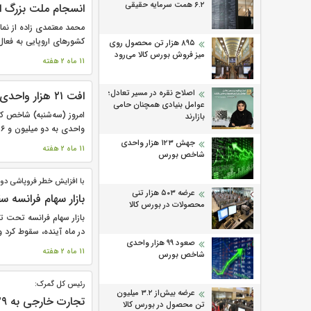
۶.۲ همت سرمایه حقیقی
انسجام ملت بزرگ ا
محمد معتمدی زاده از نما
کشورهای اروپایی به فعال 
۸۹۵ هزار تن محصول روی
میز فروش بورس کالا می‌‌رود
11 ماه 2 هفته
اصلاح نقره در مسیر تعادل؛
افت ۲۱ هزار واحدی شاخص بورس
عوامل بنیادی همچنان حامی
بازارند
واحدی به دو میلیون و ۴۱۶ هزار واحد...
جهش ۱۲۳ هزار واحدی
11 ماه 2 هفته
شاخص بورس
با افزایش خطر فروپاشی دو
عرضه ۵۰۳ هزار تنی
بازار سهام فرانسه س
محصولات در بورس کالا
بازار سهام فرانسه تحت تا
در ماه آینده، سقوط کرد و
صعود ۹۹ هزار واحدی
11 ماه 2 هفته
شاخص بورس
رئیس کل گمرک:
عرضه بیش‌از ۳.۲ میلیون
تجارت خارجی به ۱۲۹ میلیارد دلار رسید
تن محصول در بورس کالا