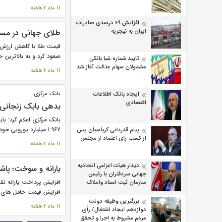
11 ماه 2 هفته
افزایش 69 درصدی صادرات
ایران به نیجریه
طلای جهانی در مس
قیمت طلا با کاهش ارزش دل
صعود کرد و به بالاترین ح
تایید شماره شبا بانکی
مشمولان سهام عدالت آغاز شد
11 ماه 2 هفته
ایجاد بانک اطلاعات
بانک مرکزی:
اقتصادی
بدهی بابک زنجانی
۱.۹۶۷ میلیارد یورویی خود را تسویه...
پیام قدردانی کرباسیان پس
از کسب رای اعتماد از مجلس
11 ماه 2 هفته
دیدار هیات اعزامی اتحادیه
یارانه و سوخت؛ پاش
جهانی سردفتران با رئیس
افزایش پرداخت یارانه نق
سازمان ثبت اسناد واملاک
افزایش قیمت حامل های ان
بزرگترین وظیفه دولت
11 ماه 2 هفته
دوازدهم ایجاد اشتغال/ رأی
مردم مشروط به اجرا و تحقق