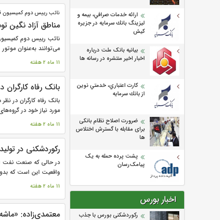
نائب رییس دوم کمیسیون 
ارائه خدمات صرافي، بيمه و
ليزينگ بانك سرمايه در جزيره
مناطق آزاد نگین ت
كيش
نائب رییس دوم کمیسیون
می‌توانند به‌عنوان موتور 
بیانیه بانک ملت درباره
اخبار اخیر منتشره در رسانه ها
11 ماه 2 هفته
بانک رفاه کارگران 
كارت اعتباري، خدمتي نوين
از بانك سرمايه
بانک رفاه کارگران در نظر
مورد نیاز خود در گروه‌های
ضرورت اصلاح نظام بانکی
11 ماه 2 هفته
برای مقابله با گسترش اختلاس
ها
رکوردشکنی در تولید
پشت پرده حمله به یک
در حالی که صنعت نفت ایر
پیامک‌رسان
واقعیت این است که بدون
11 ماه 2 هفته
اخبار بورس
معتمدی‌زاده: «ماش
رکوردشکنی بورس با جذب