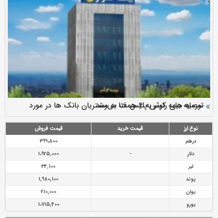
سرمایه بیمه کوثر به ۴ همت می‌رسد
نود ثانیه با فولاد سنگان
ارزش سهام عدالت بالا رفت
توصیه های رئیس پلیس فتا به مشتریان بانک ها در مورد
تقدیر دبیرکل سندیکای بیمه گران ایران از اقدامات مدیرعامل بیمه
رازی
پیشگیری از سرقت های مجازی
نوع ارز
قیمت خرید
قیمت فروش
درهم
399،800
دلار
-
1،925,000
لیر
34,100
پوند
1,980,100
یوان
210,000
یورو
1،715,400