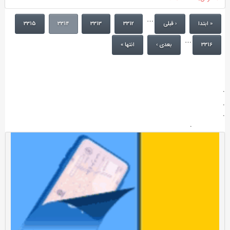
…
« ابتدا
‹ قبلی
3312
3313
3314
3315
…
3316
بعدی ›
انتها »
.
.
.
.