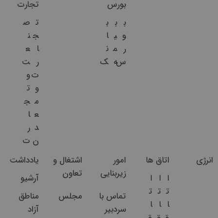
بورس
تجارت
ب
ب
ب
ت
ص
و
ی
ا
ج
ن
ر
م
ن
ا
ع
س
ه
ک
ر
ت
ت
و
و
ت
م
ج
ع
ا
د
ر
ن
ت
انرژی
اتاق ها
امور
اشتغال و
یادداشت
زیربنایی
تعاون
ا
ا
ا
آرشیو
ت
ت
ت
تماس با
مجلس
مناطق
ا
ا
ا
سردبیر
آزاد
ق
ق
ق