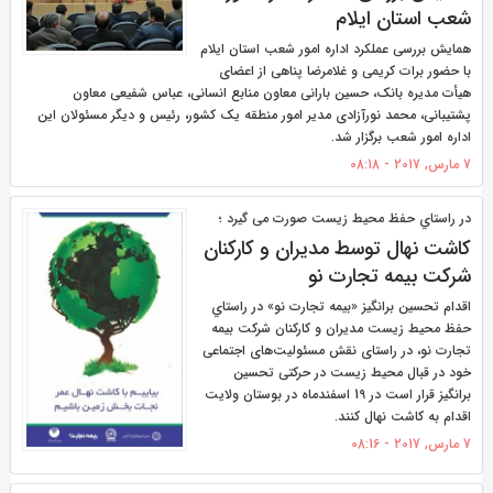
شعب استان ایلام
همایش بررسی عملکرد اداره امور شعب استان ایلام
با حضور برات کریمی و غلامرضا پناهی از اعضای
هیأت مدیره بانک، حسین بارانی معاون منابع انسانی، عباس شفیعی معاون
پشتیبانی، محمد نورآزادی مدیر امور منطقه یک کشور، رئیس و دیگر مسئولان این
اداره امور شعب برگزار شد.
7 مارس, 2017 - 08:18
در راستاي حفظ محيط زيست صورت می گیرد ؛
کاشت نهال توسط مدیران و کارکنان
شرکت بیمه تجارت نو
اقدام تحسین برانگیز «بيمه تجارت نو» در راستاي
حفظ محيط زيست مديران و كاركنان شركت بيمه
تجارت نو، در راستای نقش مسئولیت‌های اجتماعی
خود در قبال محیط زیست در حرکتی تحسین
برانگیز قرار است در 19 اسفندماه در بوستان ولایت
اقدام به کاشت نهال کنند.
7 مارس, 2017 - 08:16