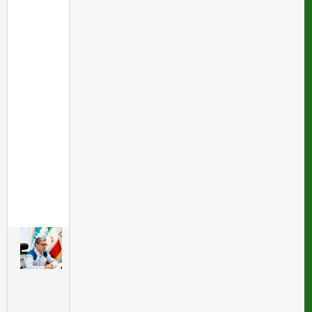
ت
ا
م
ت
ن
ز
ن
د
گ
ی
ت
و
س
ع