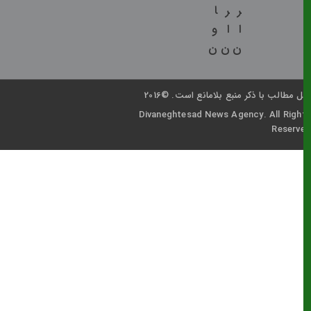
ر
ر
ا
ا
ا
و
ن
ن
ن
با ذکر منبع بلامانع است. ©2016
Divaneghtesad News Agency. Al