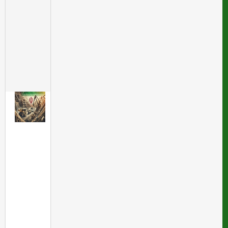
ش
و
د
؟
!
ا
ز
د
ل
ز
م
ی
ن