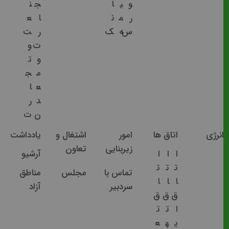
و
ی
ا
ج
ن
ر
م
ن
ا
ع
س
ه
ک
ر
ت
ت
و
و
ت
م
ج
ع
ا
د
ر
ن
ت
اتاق ها
امور
اشتغال و
یادداشت
زیربنایی
تعاون
ا
ا
ا
آرشیو
ت
ت
ت
تماس با
مجلس
مناطق
ا
ا
ا
سردبیر
آزاد
ق
ق
ق
ا
ت
ت
ی
ه
ع