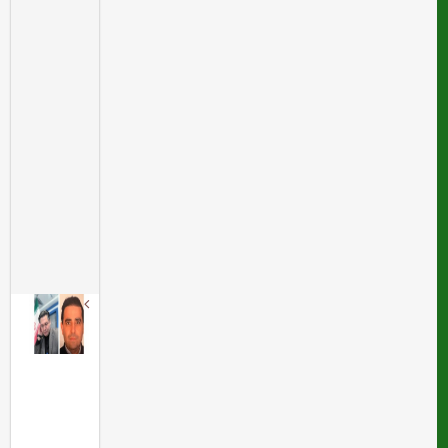
ر
ص
ن
ع
ت
ب
ی
م
ه
ب
ی
م
ه
م