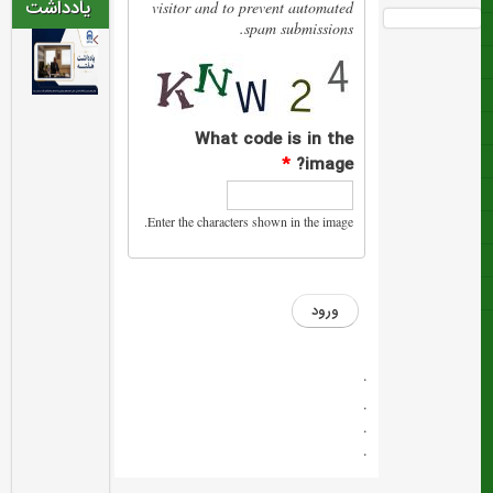
یادداشت
visitor and to prevent automated
spam submissions.
چ
ا
ل
What code is in the
ش‌
*
image?
ه
Enter the characters shown in the image.
ا
ی
م
د
ی
.
.
ر
.
ی
.
ت