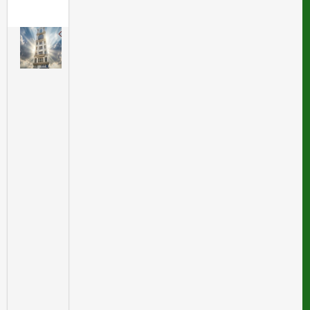
ر
پ
ا
ز
ل
م
و
ف
ق
ی
ت
ش
ر