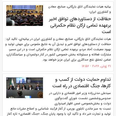
بیانیه هیات نمایندگان اتاق بازرگانی، صنایع، معادن
و کشاورزی ایران؛
حفاظت از دستاوردهای توافق اخیر
برعهده تمامی ارکان نظام حکمرانی
است
هیات نمایندگان اتاق بازرگانی، صنایع، معادن و کشاورزی ایران در بیانیه‌ای، تاکید کرد:
حفاظت از دستاوردهای توافق اخیر و تبدیل آن به نتایج ملموس برای جهش تولید و
بهبود معیشت آحاد مردم، برعهده تمامی ارکان نظام حکمرانی است و در این مسیر،
مشارکت فعالانه و مسئولانه بخش خصوصی کشور در کنار دولتمردان و سیاستگذاران،
ضامن تحقق نفع حداکثری برای ایران عزیز خواهد بود.
21 ژوئن, 2026 - 16:56
تداوم حمایت دولت از کسب و
کارها، جنگ اقتصادی در راه است
سیدعلی مدنی‌زاده وزیر امور اقتصادی و دارایی در
صدوسی‌وششمین نشست شورای گفت‌وگوی
دولت و بخش‌خصوصی ضمن اظهار امیدواری
نسبت به سبز ماندن تابلوی بورس، از آغاز فرآیند شناسایی و اصلاح مقررات مانع
تولید و تجارت خبر داد و تأکید کرد با وجود پایان جنگ، «جنگ اقتصادی» تازه آغاز