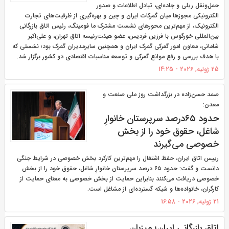
حمل‌ونقل ریلی و جاده‌ای، تبادل اطلاعات و صدور
الکترونیکی مجوزها میان گمرکات ایران و چین و بهره‌گیری از ظرفیت‌های تجارت
الکترونیک، از مهم‌ترین محورهای نشست مشترک ما فومینگ، رئیس اتاق بازرگانی
بین‌المللی خورگوس با فرزین فردیس، عضو هیئت‌رئیسه اتاق تهران، و علی‌اکبر
شامانی، معاون امور گمرکی گمرک ایران و همچنین سایرمدیران گمرک بود؛ نشستی که
با هدف بررسی و رفع موانع گمرکی و توسعه مناسبات اقتصادی دو کشور برگزار شد.
25 ژولیه, 2026 - 14:25
صمد حسن‌زاده در بزرگداشت روز ملی صنعت و
معدن:
حدود ۶۵درصد سرپرستان خانوارِ
شاغل، حقوق خود را از بخش
خصوصی می‌گیرند
رییس اتاق ایران، حفظ اشتغال را مهم‌ترین کارکرد بخش خصوصی در شرایط جنگی
دانست و گفت: حدود ۶۵ درصد سرپرستان خانوارِ شاغل، حقوق خود را از بخش
خصوصی دریافت می‌کنند بنابراین حمایت از بخش خصوصی به معنای حمایت از
کارگران، خانواده‌ها و شبکه گسترده‌ای از مشاغل است.
21 ژولیه, 2026 - 16:58
اتاق بازرگانی ایران؛ میزبان