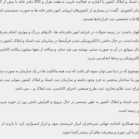
ن کشوری، گفت: در بسیاری از کشورهای اروپایی امور دفتر خانه ها به صورت سیستمی انج
طلاعات تخصصی ثبت قراردادها هستند.
هار داشت: در زمینه تحولات در فرایند امور دفترخانه ها، کارهای بزرگ و موثری انجام پذیر
اده است، در حال حاضر با الکترونیکی شدن فرآیندها در سازمان ثبت اسناد و املاک کشور د
ل سوابق در آن به صورت سنتی نوشته می شد حذف و سالانه از دهها میلیون مکاتبه کاغذی
کترونیکی و برخط انجام می پذیرد.
 موضوع که در دنیا نمی توان نمونه ای یافت که ثبت همه مالکیت ها در یک سازمان به صورت م
ر ما ساختار منحصر به فرد وجود داشته و سازمان ثبت اسناد و املاک کشور متولی ثبت 
راع، ثبت علائم تجاری، ثبت طرح صنعتی، اجرای کاداستر، ثبت املاک و ... می باشد.
بت اسناد و املاک کشور به طور مستمر در حال ترویج و افزایش دانش روز در حوزه سردف
ن زمینه است.
ه همکاری اتحادیه جهانی سردفتران ابراز خرسندی نمود و ابراز امیدواری کرد با بازدید از 
ان با این حوزه و پیشرفت های آن بیشتر آشنا شوند.