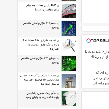
P/E پایین وبملت چه پیامی
برای سهامداران دارد؟
صعود ۹۹ هزار واحدی شاخص
بورس
اصلاح ناترازی بانک‌ها با تمرکز
ویژه بر بنگاه‌داری موسسات
اعتباری!
اری بلندمدت با
از دیجی‌کالا
جهش ۱۲۳ هزار واحدی شاخص
بورس
ازه ای که
بیمه پارسیان در آستانه 10 همتی
یتونی نقره
شدن؛ رشد ۵۷ درصدی حق بیمه
سرمایه ات
تولیدی ثبت شد
کنی
مأموریت معاون پشتیبانی
پژوهشكده بیمه به پایان رسید