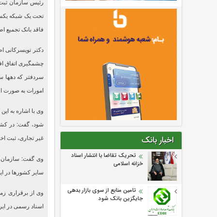
تحت یک شبکه یکسا
فاقد بانک تجمیع ا
دکتر تویسرکانی اظ
چشمگیری اتفاق افت
سردفتر که دهها سا
امورات به صورت ال
وی با اشاره به این
شود، گفت: در کشو
غیر تجاری، ثبت اخت
اخبار بانک
تحریک تقاضا با انتشار اسناد
وی گفت: سازمان ث
خزانه اسلامی
سایر کشورها در ای
تامین منابع از سوی بازار بدهی
وی از برقراری زمین
جایگزین بانک شود
اسناد رسمی در ایر