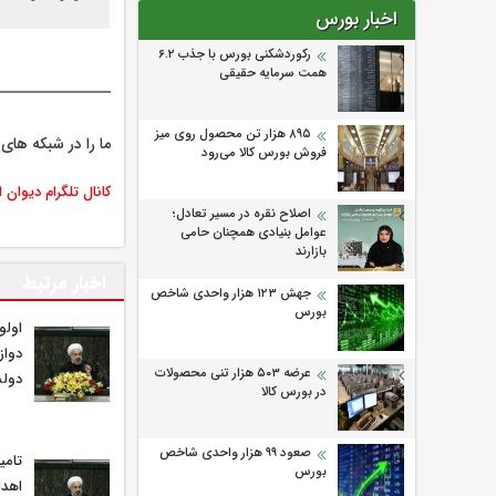
اخبار بورس
رکوردشکنی بورس با جذب ۶.۲
همت سرمایه حقیقی
۸۹۵ هزار تن محصول روی میز
ما را در شبکه های 
فروش بورس کالا می‌‌رود
کانال تلگرام دیوان 
اصلاح نقره در مسیر تعادل؛
عوامل بنیادی همچنان حامی
بازارند
اخبار مرتبط
جهش ۱۲۳ هزار واحدی شاخص
بورس
اول
دواز
عرضه ۵۰۳ هزار تنی محصولات
دول
در بورس کالا
صعود ۹۹ هزار واحدی شاخص
تامي
بورس
اهدا