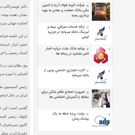
شرکت الوند فولاد آریا با تامین
دکتر تویسرکانی در
مالی بانک صنعت و معدن به بهره
نشان دهنده توجه 
برداری رسید
اتحادیه جهانی سردف
ارائه خدمات صرافي، بيمه و
ليزينگ بانك سرمايه در جزيره
در این جلسه فرانت
كيش
ضمن ابراز خرسندی
بیانیه بانک ملت درباره اخبار
اسناد رسمی را فرا
اخیر منتشره در رسانه ها
وی نظام ثبتی در ا
كارت اعتباري، خدمتي نوين از
آشنایی با حوزه سر
بانك سرمايه
رئیس کمیسیون همکا
ضرورت اصلاح نظام بانکی برای
ایران در حال انجا
مقابله با گسترش اختلاس ها
گفتنی است: این ج
پشت پرده حمله به یک
لئوپلد، رئیس کمیس
پیامک‌رسان
کانون سردفتران ا
دفتریاران در محل 