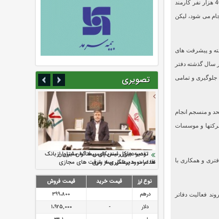
رئیس سازمان ثبت اسناد و املاک کشور با اشاره به فعالیت قریب به هفت هزار و 200 دفتر خانه با بیش از 40 هزار نفر کارمند
ام می شود، لیکن
فته و پیشرفت های
ر سال گذشته دفتر
 جلوگیری و تمامی
تصویری
تحد و منسجم انجام
شرکتها و موسسات
سرمایه بیمه کوثر به ۴ همت می‌رسد
نود ثانیه با فولاد سنگان
ارزش سهام عدالت بالا رفت
تقدیر دبیرکل سندیکای بیمه گران ایران از
توصیه های رئیس پلیس فتا به مشتریان بانک
تری و همکاری با
اقدامات مدیرعامل بیمه رازی
ها در مورد پیشگیری از سرقت های مجازی
نوع ارز
قیمت خرید
قیمت فروش
روند فعالیت دفاتر
درهم
399،800
دلار
-
1،925,000