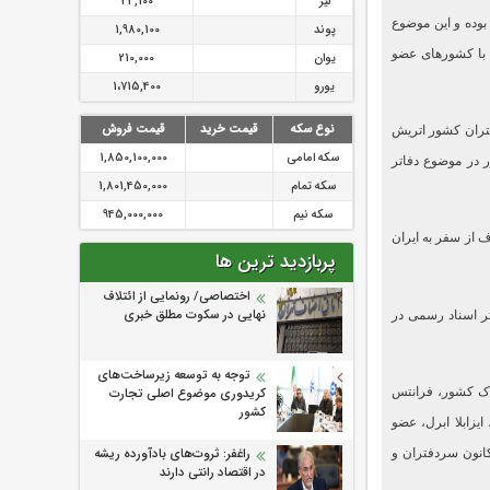
لیر
34,100
بوده و این موضوع
پوند
1,980,100
 با کشورهای عضو
یوان
210,000
یورو
1،715,400
فتران کشور اتریش
نوع سکه
قیمت خرید
قیمت فروش
سکه امامی
1,850,100,000
 در موضوع دفاتر
سکه تمام
1,801,450,000
سکه نیم
945,000,000
 از سفر به ایران
پربازدید ترین ها
اختصاصی/ رونمایی از ائتلاف‌
تر اسناد رسمی در
نهایی در سکوت مطلق خبری
توجه به توسعه زیرساخت‌های
اک کشور، فرانتس
کریدوری موضوع اصلی تجارت
کشور
یزابلا ابرل، عضو
انون سردفتران و
راغفر: ثروت‌های بادآورده ریشه
در اقتصاد رانتی دارند