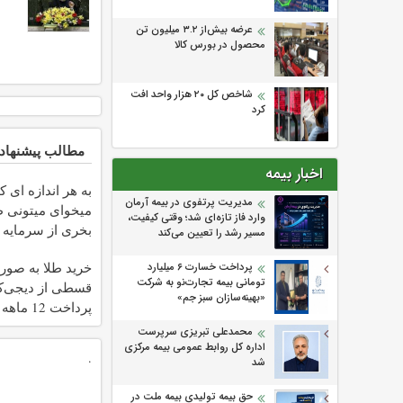
عرضه بیش‌از ۳.۲ میلیون تن
محصول در بورس کالا
شاخص کل ۲۰ هزار واحد افت
کرد
مطالب پیشنهاد
اخبار بیمه
به هر اندازه ای ک
مدیریت پرتفوی در بیمه آرمان
میخوای میتونی ط
وارد فاز تازه‌ای شد؛ وقتی کیفیت،
بخری از سرمایه 
مسیر رشد را تعیین می‌کند
محافظت کنی
خرید طلا به صور
پرداخت خسارت ۶ میلیارد
تومانی بیمه تجارت‌نو به شرکت
قسطی از دیجی‌کال
«بهینه‌سازان سبز جم»
پرداخت 12 ماهه )
محمدعلی تبریزی سرپرست
اداره كل روابط عمومی بیمه مركزی
.
شد
حق بیمه تولیدی بیمه ملت در