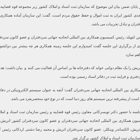
 پایان ضمن بیان این موضوع که سازمان ثبت اسناد و املاک کشور زیر مجموعه قوه قضاییه 
جدی کشور ایران به ثبت اموال و حفظ حقوق مردم است، گفت: این سازمان آماده همکاری
تران و تبادل تجربیات می باشد.
س لئوپلد، رئیس کمیسیون همکاری بین المللی اتحادیه جهانی سردفتران و عضو کانون سرد
 از برگزاری این جلسه گفت: امیدوارم این جلسه زمینه همکاری هر چه بیشتر بین دوکشور
هم سازد.
تریش را یک نظام دولتی خواند که دفترخانه ها بر اساس آن فعالیت می کنند و بیان داشت: هدف
دفتری و فرایند ثبت در دفاتر اسناد رسمی بوده است.
ری بین المللی اتحادیه جهانی سردفتران گفت: آنچه به عنوان سیستم الکترونیکی در دفا
م است از پیشرفته ترین سیستم های روز دنیا است که در نوع خود منحصربفرد می باشد.
لسه با حضور دکتر تویسرکانی معاون رئیس قوه قضاییه و رئیس سازمان ثبت اسناد و امل
یون همکاری بین المللی اتحادیه جهانی سردفتران و عضو کانون سردفتران کشور اتریش، ا
تریش، الکساندر وینکلر، عضو کانون سردفتران اتریش و محمد رضا دشتی اردکانی رئیس ک
سازمان ثبت اسناد و املاک کشور برگزار شد.