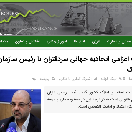
رفتن
به
محتوای
اصلی
معدن و تجارت
انرژی
اتاق ها
امور زیربنایی
اشتغال و تعاون
یاددا
 اعزامی اتحادیه جهانی سردفتران با رئیس سازما
ک
پرینت
لینک کوتاه
اشتراک گذاری با تلگرام
بت اسناد و املاک کشور گفت: ثبت رسمی دارای
قانونی است که در درجه اول در محدوده ملی و عرصه
یش اعتماد و امنیت اقتصادی است.