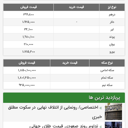
رازی
پیشگیری از سرقت های مجازی
نوع ارز
قیمت خرید
قیمت فروش
درهم
399،800
دلار
-
1،925,000
لیر
34,100
پوند
1,980,100
یوان
210,000
یورو
1،715,400
نوع سکه
قیمت خرید
قیمت فروش
سکه امامی
1,850,100,000
سکه تمام
1,801,450,000
سکه نیم
945,000,000
پربازدید ترین ها
اختصاصی/ رونمایی از ائتلاف‌ نهایی در سکوت مطلق
خبری
تداوم روند صعودی قیمت طلای جهانی