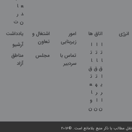
ع
ا
د
ر
ن
ت
انرژی
اتاق ها
امور
اشتغال و
یادداشت
زیربنایی
تعاون
ا
ا
ا
آرشیو
ت
ت
ت
تماس با
مجلس
مناطق
ا
ا
ا
سردبیر
آزاد
ق
ق
ق
ا
ت
ت
ی
ه
ع
ر
ر
ا
ا
ا
و
ن
ن
ن
نقل مطالب با ذکر منبع بلامانع است. ©2016