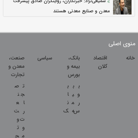
سمیعی‌نژاد: خبرنگاران، روایتگران صادق پیشرفت
معدن و صنایع معدنی هستند
منوی اصلی
خانه
اقتصاد
بانک،
سیاسی
صنعت،
کلان
بیمه و
معدن و
بورس
تجارت
ب
ب
ب
ت
ص
و
ی
ا
ج
ن
ر
م
ن
ا
ع
س
ه
ک
ر
ت
ت
و
و
ت
م
ج