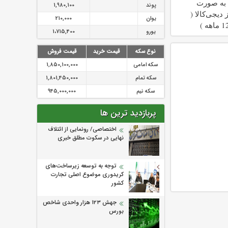
 به صورت
پوند
1,980,100
دیجی‌کالا (
یوان
210,000
یورو
1،715,400
نوع سکه
قیمت خرید
قیمت فروش
سکه امامی
1,850,100,000
سکه تمام
1,801,450,000
سکه نیم
945,000,000
پربازدید ترین ها
اختصاصی/ رونمایی از ائتلاف‌
نهایی در سکوت مطلق خبری
توجه به توسعه زیرساخت‌های
کریدوری موضوع اصلی تجارت
کشور
جهش ۱۲۳ هزار واحدی شاخص
بورس