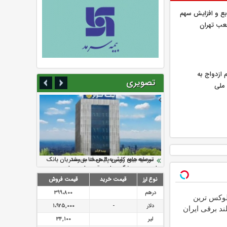
ابع و افزایش سهم
 شعب تهران
 همت وام ازدواج به
تصویری
ملی
سرمایه بیمه کوثر به ۴ همت می‌رسد
نود ثانیه با فولاد سنگان
ارزش سهام عدالت بالا رفت
تقدیر دبیرکل سندیکای بیمه گران ایران از
توصیه های رئیس پلیس فتا به مشتریان بانک
اقدامات مدیرعامل بیمه رازی
ها در مورد پیشگیری از سرقت های مجازی
نوع ارز
قیمت خرید
قیمت فروش
درهم
399،800
IM L لوکس ترین
دلار
-
1،925,000
د برقی ایران
لیر
34,100