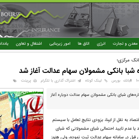
رفتن
به
محتوای
اصلی
معدن و تجارت
انرژی
اتاق ها
امور زیربنایی
اشتغال و تعاون
یاددا
بانک مرکزی؛
ه شبا بانکی مشمولان سهام عدالت آغاز شد
پرینت
بانك
بورس
لینک کوتاه
اشتراک گذاری با تلگرام
ماره‌های شبای بانکی مشمولان سهام عدالت دوباره آغاز
صاد به نقل از ایبِنا، بزودی نتایج تعامل با سیستم
ید یا عدم تایید احتمالی شبای مشمولانی که شبای
 قبل در سامانه سهام عدالت ثبت نموده، ولی هنوز