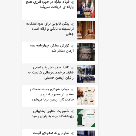
فولاد مبارکه در حوزه انرژی هیچ
یارانه‌ای دریافت نمی‌کند
پیگرد قانونی برای سوءاستفاده
از تسهیلات بانکی و ارائه اسناد
جعلی
گزارش عملکرد چهارماهه بیمه
آرمان منتشر شد
تاکید مدیرعامل پتروشیمی
شازند بر خدمت‌رسانی شایسته به
زائران اربعین حسینی
موكب شهدای بانك صنعت و
معدن در مسیر پیاده‌روی
جاماندگان اربعین برپا می‌شود
مأموریت معاون پشتیبانی
پژوهشكده بیمه به پایان رسید
تداوم روند صعودی قیمت