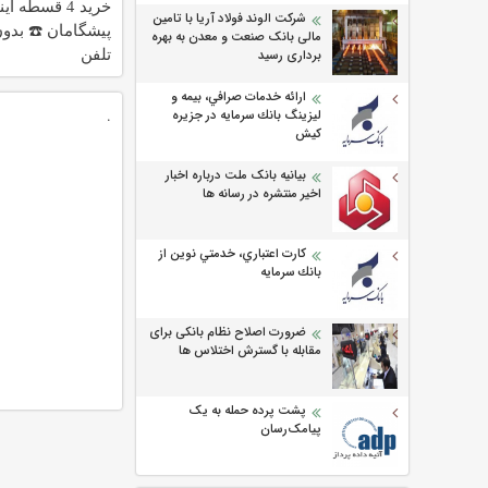
خرید 4 قسطه ا
شرکت الوند فولاد آریا با تامین
پیشگامان ☎️ بدون 
مالی بانک صنعت و معدن به بهره
تلفن
برداری رسید
ارائه خدمات صرافي، بيمه و
.
ليزينگ بانك سرمايه در جزيره
كيش
بیانیه بانک ملت درباره اخبار
اخیر منتشره در رسانه ها
كارت اعتباري، خدمتي نوين از
بانك سرمايه
ضرورت اصلاح نظام بانکی برای
مقابله با گسترش اختلاس ها
پشت پرده حمله به یک
پیامک‌رسان