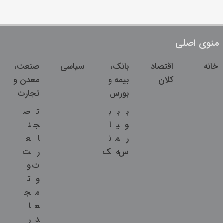
منوی اصلی
خانه
اقتصاد
بانک،
سیاسی
صنعت،
کلان
بیمه و
معدن و
بورس
تجارت
ب
ب
ب
ت
ص
و
ی
ا
ج
ن
ر
م
ن
ا
ع
س
ه
ک
ر
ت
ت
و
و
ت
م
ج
ع
ا
د
ر