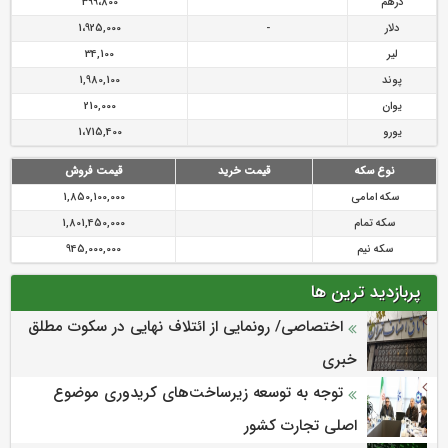
درهم
399،800
دلار
-
1،925,000
لیر
34,100
پوند
1,980,100
یوان
210,000
یورو
1،715,400
نوع سکه
قیمت خرید
قیمت فروش
سکه امامی
1,850,100,000
سکه تمام
1,801,450,000
سکه نیم
945,000,000
پربازدید ترین ها
اختصاصی/ رونمایی از ائتلاف‌ نهایی در سکوت مطلق
خبری
توجه به توسعه زیرساخت‌های کریدوری موضوع
اصلی تجارت کشور