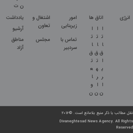
ن
ت
انرژی
اتاق ها
امور
اشتغال و
یادداشت
زیربنایی
تعاون
ا
ا
ا
آرشیو
ت
ت
ت
تماس با
مجلس
مناطق
ا
ا
ا
سردبیر
آزاد
ق
ق
ق
ا
ت
ت
ی
ه
ع
ر
ر
ا
ا
ا
و
ن
ن
ن
نقل مطالب با ذکر منبع بلامانع است. ©2016
Divaneghtesad News Agency. All Rights
Reserved