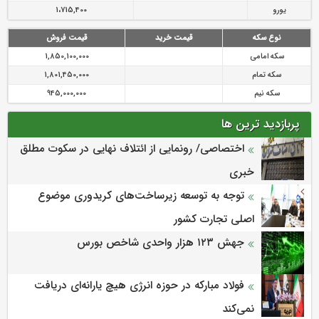
یورو
1،715,400
نوع سکه
قیمت خرید
قیمت فروش
سکه امامی
1,850,100,000
سکه تمام
1,801,450,000
سکه نیم
945,000,000
پربازدید ترین ها
اختصاصی/ رونمایی از ائتلاف‌ نهایی در سکوت مطلق
خبری
توجه به توسعه زیرساخت‌های کریدوری موضوع
اصلی تجارت کشور
جهش ۱۲۳ هزار واحدی شاخص بورس
فولاد مبارکه در حوزه انرژی هیچ یارانه‌ای دریافت
نمی‌کند