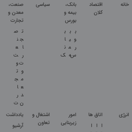
خانه
اقتصاد
بانک،
سیاسی
صنعت،
کلان
بیمه و
معدن و
بورس
تجارت
ب
ب
ب
ت
ص
و
ی
ا
ج
ن
ر
م
ن
ا
ع
س
ه
ک
ر
ت
ت
و
و
ت
م
ج
ع
ا
د
ر
ن
ت
انرژی
اتاق ها
امور
اشتغال و
یادداشت
زیربنایی
تعاون
ا
ا
ا
آرشیو