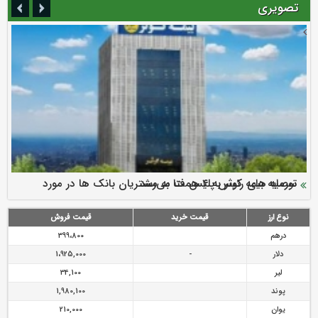
تصویری
سرمایه بیمه کوثر به ۴ همت می‌رسد
نود ثانیه با فولاد سنگان
ارزش سهام عدالت بالا رفت
توصیه های رئیس پلیس فتا به مشتریان بانک ها در مورد
تقدیر دبیرکل سندیکای بیمه گران ایران از اقدامات مدیرعامل بیمه
رازی
پیشگیری از سرقت های مجازی
نوع ارز
قیمت خرید
قیمت فروش
درهم
399،800
دلار
-
1،925,000
لیر
34,100
پوند
1,980,100
یوان
210,000