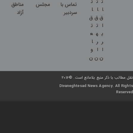
ت
ت
ت
تماس با
مجلس
مناطق
ا
ا
ا
سردبیر
آزاد
ق
ق
ق
ا
ت
ت
ی
ه
ع
ر
ر
ا
ا
ا
و
ن
ن
ن
نقل مطالب با ذکر منبع بلامانع است. ©2016
Divaneghtesad News Agency. All Rights
Reserved