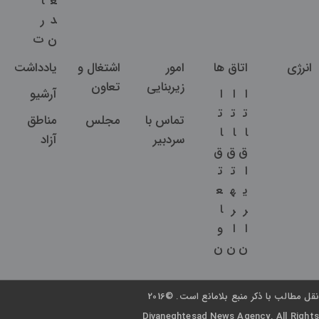
ع
ا
د
ر
ن
ت
انرژی
اتاق ها
امور
اشتغال و
یادداشت
زیربنایی
تعاون
ا
ا
ا
آرشیو
ت
ت
ت
تماس با
مجلس
مناطق
ا
ا
ا
سردبیر
آزاد
ق
ق
ق
ا
ت
ت
ی
ه
ع
ر
ر
ا
ا
ا
و
ن
ن
ن
نقل مطالب با ذکر منبع بلامانع است. ©2016
Divaneghtesad News Agency. All Rights