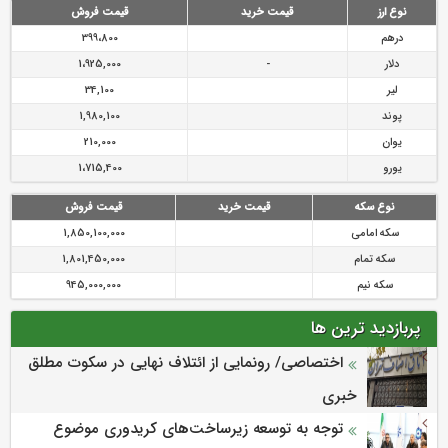
نوع ارز
قیمت خرید
قیمت فروش
درهم
399،800
دلار
-
1،925,000
لیر
34,100
پوند
1,980,100
یوان
210,000
یورو
1،715,400
نوع سکه
قیمت خرید
قیمت فروش
سکه امامی
1,850,100,000
سکه تمام
1,801,450,000
سکه نیم
945,000,000
پربازدید ترین ها
اختصاصی/ رونمایی از ائتلاف‌ نهایی در سکوت مطلق
خبری
توجه به توسعه زیرساخت‌های کریدوری موضوع