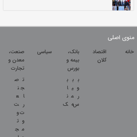
منوی اصلی
خانه
اقتصاد
بانک،
سیاسی
صنعت،
کلان
بیمه و
معدن و
بورس
تجارت
ب
ب
ب
ت
ص
و
ی
ا
ج
ن
ر
م
ن
ا
ع
س
ه
ک
ر
ت
ت
و
و
ت
م
ج