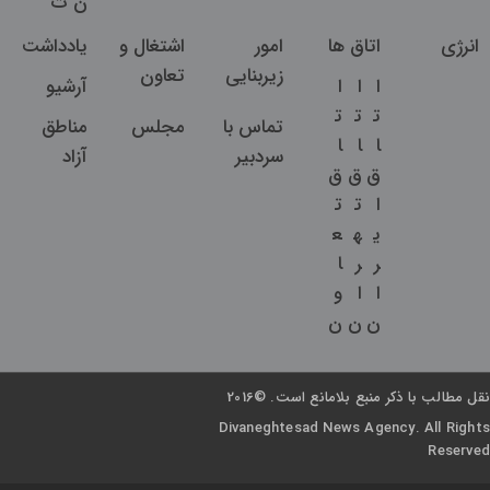
ن
ت
انرژی
اتاق ها
امور
اشتغال و
یادداشت
زیربنایی
تعاون
ا
ا
ا
آرشیو
ت
ت
ت
تماس با
مجلس
مناطق
ا
ا
ا
سردبیر
آزاد
ق
ق
ق
ا
ت
ت
ی
ه
ع
ر
ر
ا
ا
ا
و
ن
ن
ن
نقل مطالب با ذکر منبع بلامانع است. ©2016
Divaneghtesad News Agency. All Rights
Reserved