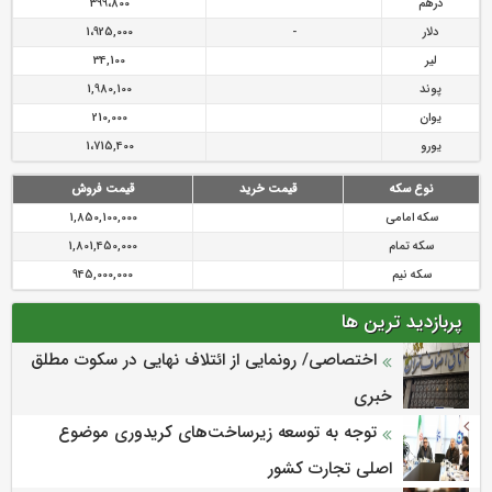
درهم
399،800
دلار
-
1،925,000
لیر
34,100
پوند
1,980,100
یوان
210,000
یورو
1،715,400
نوع سکه
قیمت خرید
قیمت فروش
سکه امامی
1,850,100,000
سکه تمام
1,801,450,000
سکه نیم
945,000,000
پربازدید ترین ها
اختصاصی/ رونمایی از ائتلاف‌ نهایی در سکوت مطلق
خبری
توجه به توسعه زیرساخت‌های کریدوری موضوع
اصلی تجارت کشور