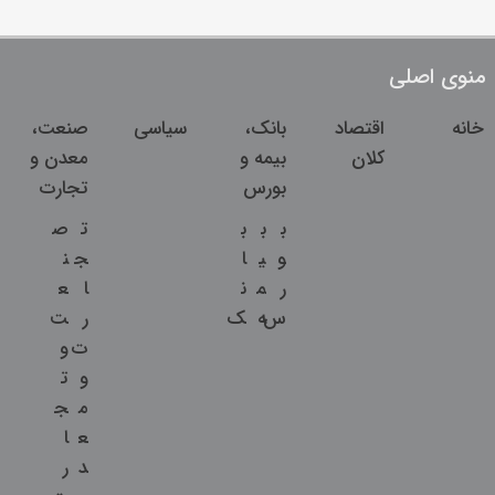
منوی اصلی
خانه
اقتصاد
بانک،
سیاسی
صنعت،
کلان
بیمه و
معدن و
بورس
تجارت
ب
ب
ب
ت
ص
و
ی
ا
ج
ن
ر
م
ن
ا
ع
س
ه
ک
ر
ت
ت
و
و
ت
م
ج
ع
ا
د
ر