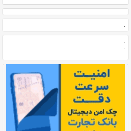
.
.
.
.