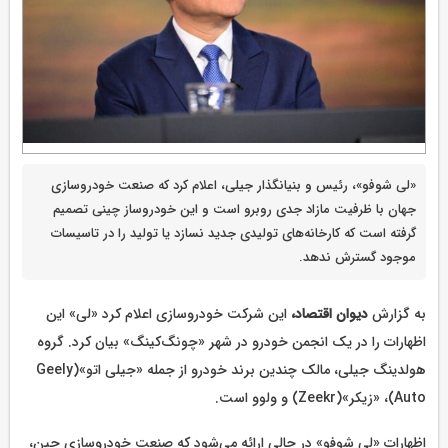
«لی شوفو»، رئیس و بنیانگذار جیلی، اعلام کرد که صنعت خودروسازی
جهان با ظرفیت مازاد جدی روبرو است و این خودروساز چینی تصمیم
گرفته است که کارخانه‌های تولیدی جدید نسازد یا تولید را در تاسیسات
موجود گسترش ندهد.
به گزارش
دیوان اقتصاد،
این شرکت خودروسازی اعلام کرد «لی» این
اظهارات را در یک انجمن خودرو در شهر «چونگ‌کینگ» بیان کرد. گروه
هولدینگ جیلی، مالک چندین برند خودرو از جمله «جیلی اتو»(Geely
Auto)، «زیکر»(Zeekr) و ولوو است.
اظهارات «لی شوفو» در حالی ارائه می‌شود که صنعت خودروسازی چین،