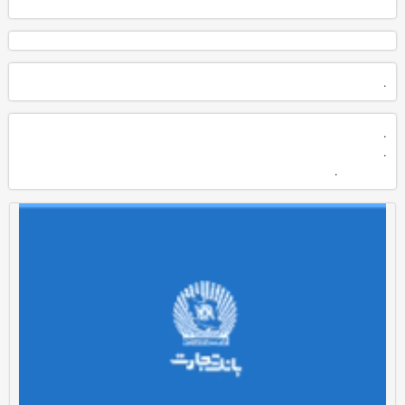
.
.
.
.