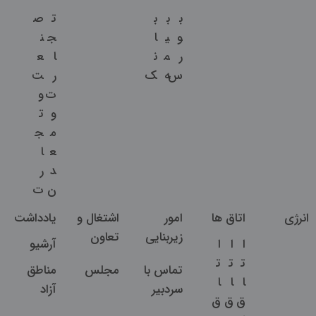
ب
ب
ب
ت
ص
و
ی
ا
ج
ن
ر
م
ن
ا
ع
س
ه
ک
ر
ت
ت
و
و
ت
م
ج
ع
ا
د
ر
ن
ت
انرژی
اتاق ها
امور
اشتغال و
یادداشت
زیربنایی
تعاون
ا
ا
ا
آرشیو
ت
ت
ت
تماس با
مجلس
مناطق
ا
ا
ا
سردبیر
آزاد
ق
ق
ق