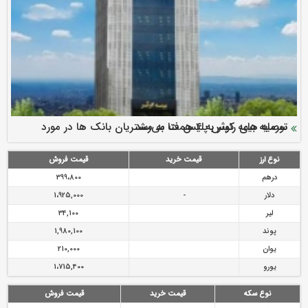
سرمایه بیمه کوثر به ۴ همت می‌رسد
نود ثانیه با فولاد سنگان
ارزش سهام عدالت بالا رفت
توصیه های رئیس پلیس فتا به مشتریان بانک ها در مورد
تقدیر دبیرکل سندیکای بیمه گران ایران از اقدامات مدیرعامل بیمه
رازی
پیشگیری از سرقت های مجازی
نوع ارز
قیمت خرید
قیمت فروش
درهم
399،800
دلار
-
1،925,000
لیر
34,100
پوند
1,980,100
یوان
210,000
یورو
1،715,400
نوع سکه
قیمت خرید
قیمت فروش