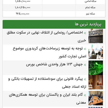
سکه امامی
1,850,100,000
سکه تمام
1,801,450,000
سکه نیم
945,000,000
پربازدید ترین ها
اختصاصی/ رونمایی از ائتلاف‌ نهایی در سکوت مطلق
خبری
توجه به توسعه زیرساخت‌های کریدوری موضوع
اصلی تجارت کشور
جهش ۱۲۳ هزار واحدی شاخص بورس
پیگرد قانونی برای سوءاستفاده از تسهیلات بانکی و
ارائه اسناد جعلی
گام بلند ایران و پاکستان برای توسعه همکاری‌های
معدنی