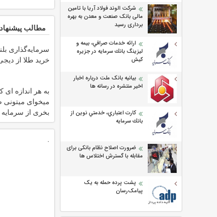
شرکت الوند فولاد آریا با تامین
مالی بانک صنعت و معدن به بهره
برداری رسید
مطالب پیشنهاد
ارائه خدمات صرافي، بيمه و
سرمایه‌گذاری بلن
ليزينگ بانك سرمايه در جزيره
خرید طلا از دیجی‌
كيش
بیانیه بانک ملت درباره اخبار
اخیر منتشره در رسانه ها
به هر اندازه ای ک
میخوای میتونی ط
بخری از سرمایه 
كارت اعتباري، خدمتي نوين از
بانك سرمايه
محافظت کنی
.
ضرورت اصلاح نظام بانکی برای
مقابله با گسترش اختلاس ها
پشت پرده حمله به یک
پیامک‌رسان