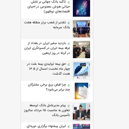
تأکید بانک جهانی بر نقش
حیاتی هوش مصنوعی در احیای
اقتصادهای نوظهور!
تقدیر از شعب برتر منطقه هفت
بانک سرمایه
بازدید سفیر ایران در بغداد از
غرفه بیمه ایران در کنسولگری ایران
در کربلا در روز اربعین
حق بیمه تولیدی بیمه ملت در
چهار ماه نخست امسال از 14.5
همت گذشت
چرا قبض برق برخی مشترکان
چند برابر می‌شود؟
پیام مدیرعامل بانک توسعه
تعاون به مناسبت ۱۵ مرداد، سالروز
تأسیس بانک
ایران پیشنهاد برگزاری دوره‌ای