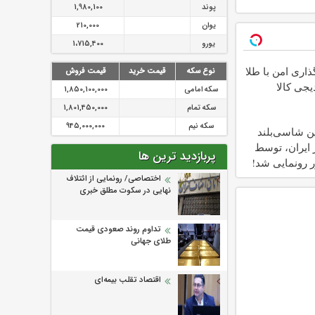
پوند
1,980,100
یوان
210,000
یورو
1،715,400
اری امن با طلا
نوع سکه
قیمت خرید
قیمت فروش
دیجی کالا
سکه امامی
1,850,100,000
سکه تمام
1,801,450,000
سکه نیم
945,000,000
ن شاسی‌بلند
E در ایران، توسط
پربازدید ترین ها
ر رونمایی شد!
اختصاصی/ رونمایی از ائتلاف‌
نهایی در سکوت مطلق خبری
تداوم روند صعودی قیمت
طلای جهانی
اقتصاد تقلب بیمه‌ای