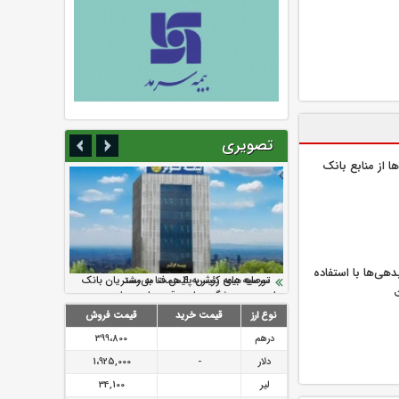
تصویری
 از منابع بانک
دهی‌ها با استفاده
سرمایه بیمه کوثر به ۴ همت می‌رسد
نود ثانیه با فولاد سنگان
ارزش سهام عدالت بالا رفت
تقدیر دبیرکل سندیکای بیمه گران ایران از
توصیه های رئیس پلیس فتا به مشتریان بانک
اقدامات مدیرعامل بیمه رازی
ها در مورد پیشگیری از سرقت های مجازی
نوع ارز
قیمت خرید
قیمت فروش
درهم
399،800
دلار
-
1،925,000
لیر
34,100