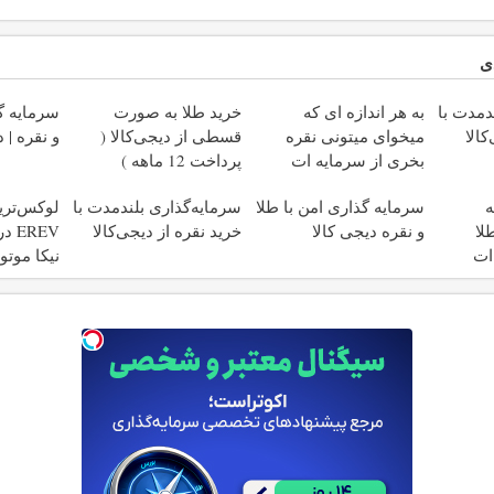
ی
دمدت با
به هر اندازه ای که
خرید طلا به صورت
سرمایه گذ
کالا
میخوای میتونی نقره
قسطی از دیجی‌کالا (
و نقره | 
بخری از سرمایه ات
پرداخت 12 ماهه )
محافظت کنی
ه
سرمایه گذاری امن با طلا
سرمایه‌گذاری بلندمدت با
لوکس‌تری
لا
و نقره دیجی کالا
خرید نقره از دیجی‌کالا
REV
ات
نیکا موتو