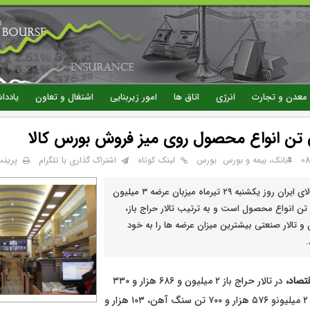
رفتن
به
محتوای
اصلی
معدن و تجارت
انرژی
اتاق ها
امور زیربنایی
اشتغال و تعاون
یاددا
پرین
بانک، بیمه و بورس
بورس
لینک کوتاه
اشتراک گذاری با تلگرام
تالارهای بورس کالای ایران روز یکشنبه ۲۹ تیرماه میزبان عرضه ۳ میلیون
و ۹۱۴ هزار و ۸۳۸ تن انواع محصول است و به ترتیب تالار حراج باز،
 و تالار صنعتی بیشترین میزان عرضه ها را به خود
.
قتصاد،
در تالار حراج باز ۲ میلیون و ۶۸۶ هزار و ۳۳۰
تن محصول شامل ۲ میلیونو ۵۷۶ هزار و ۷۰۰ تن سنگ آهن، ۱۰۳ هزار و