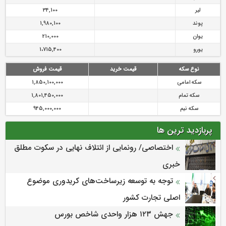
لیر
34,100
پوند
1,980,100
یوان
210,000
یورو
1،715,400
نوع سکه
قیمت خرید
قیمت فروش
سکه امامی
1,850,100,000
سکه تمام
1,801,450,000
سکه نیم
945,000,000
پربازدید ترین ها
اختصاصی/ رونمایی از ائتلاف‌ نهایی در سکوت مطلق
خبری
توجه به توسعه زیرساخت‌های کریدوری موضوع
اصلی تجارت کشور
جهش ۱۲۳ هزار واحدی شاخص بورس