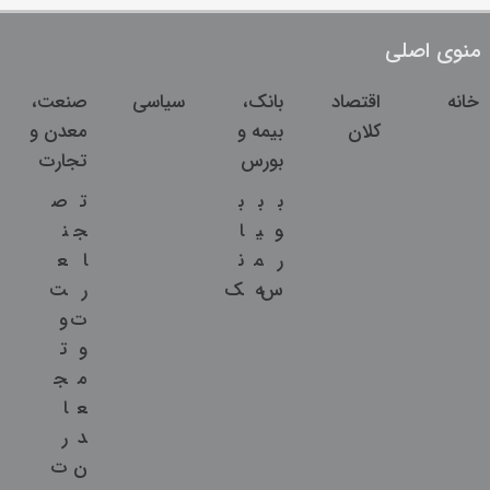
منوی اصلی
خانه
اقتصاد
بانک،
سیاسی
صنعت،
کلان
بیمه و
معدن و
بورس
تجارت
ب
ب
ب
ت
ص
و
ی
ا
ج
ن
ر
م
ن
ا
ع
س
ه
ک
ر
ت
ت
و
و
ت
م
ج
ع
ا
د
ر
ن
ت