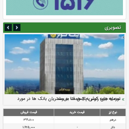
تصویری
سرمایه بیمه کوثر به ۴ همت می‌رسد
نود ثانیه با فولاد سنگان
ارزش سهام عدالت بالا رفت
توصیه های رئیس پلیس فتا به مشتریان بانک ها در مورد
تقدیر دبیرکل سندیکای بیمه گران ایران از اقدامات مدیرعامل بیمه
رازی
پیشگیری از سرقت های مجازی
نوع ارز
قیمت خرید
قیمت فروش
درهم
399،800
دلار
-
1،925,000