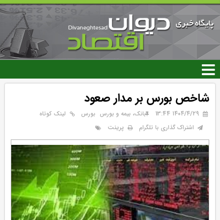
رفتن
به
محتوای
اصلی
شاخص بورس بر مدار صعود
۱۴۰۴/۴/۲۹ 13:44
بانک، بیمه و بورس
بورس
لینک کوتاه
پرینت
اشتراک گذاری با تلگرام