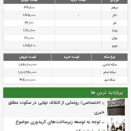
نوع ارز
قیمت خرید
قیمت فروش
درهم
399،800
دلار
-
1،925,000
لیر
34,100
پوند
1,980,100
یوان
210,000
یورو
1،715,400
نوع سکه
قیمت خرید
قیمت فروش
سکه امامی
1,850,100,000
سکه تمام
1,801,450,000
سکه نیم
945,000,000
پربازدید ترین ها
اختصاصی/ رونمایی از ائتلاف‌ نهایی در سکوت مطلق
خبری
توجه به توسعه زیرساخت‌های کریدوری موضوع