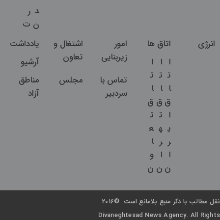
د
ر
ن
ت
انرژی
اتاق ها
امور
اشتغال و
یادداشت
زیربنایی
تعاون
ا
ا
ا
آرشیو
ت
ت
ت
تماس با
مجلس
مناطق
ا
ا
ا
سردبیر
آزاد
ق
ق
ق
ا
ت
ت
ی
ه
ع
ر
ر
ا
ا
ا
و
ن
ن
ن
نقل مطالب با ذکر منبع بلامانع است. ©2016
Divaneghtesad News Agency. All Rights