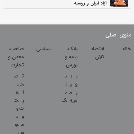
آزاد ایران و روسیه
منوی اصلی
خانه
اقتصاد
بانک،
سیاسی
صنعت،
کلان
بیمه و
معدن و
بورس
تجارت
ب
ب
ب
ت
ص
و
ی
ا
ج
ن
ر
م
ن
ا
ع
س
ه
ک
ر
ت
ت
و
و
ت
م
ج
ع
ا