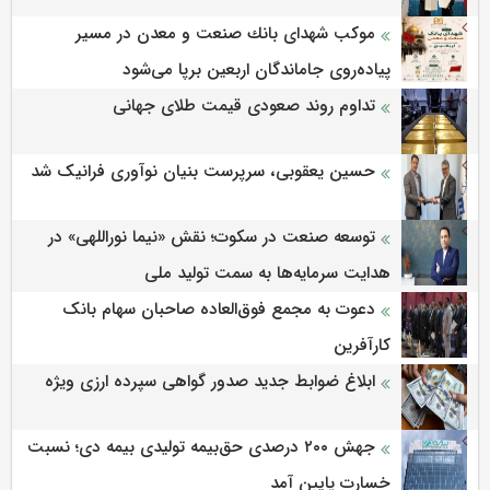
موكب شهدای بانك صنعت و معدن در مسیر
پیاده‌روی جاماندگان اربعین برپا می‌شود
تداوم روند صعودی قیمت طلای جهانی
حسین یعقوبی، سرپرست بنیان نوآوری فرانیک شد
توسعه صنعت در سکوت؛ نقش «نیما نوراللهی» در
هدایت سرمایه‌ها به سمت تولید ملی
دعوت به مجمع فوق‌العاده صاحبان سهام بانک
کارآفرین
ابلاغ ضوابط جدید صدور گواهی سپرده ارزی ویژه
جهش ۲۰۰ درصدی حق‌بیمه تولیدی بیمه دی؛ نسبت
خسارت پایین آمد