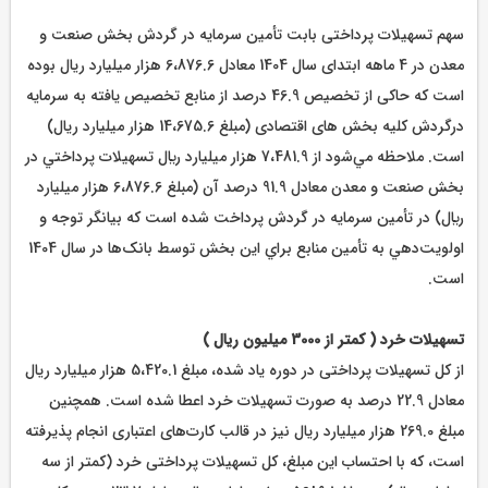
سهم تسهیلات پرداختی بابت تأمین سرمایه در گردش بخش صنعت و
معدن در 4 ماهه ابتدای سال 1404 معادل 6،876.6 هزار میلیارد ریال بوده
است که حاکی از تخصیص 46.9 درصد از منابع تخصیص یافته به سرمایه
درگردش کلیه بخش های اقتصادی (مبلغ 14،675.6 هزار میلیارد ریال)
است. ملاحظه مي‌شود از 7،481.9 هزار ميليارد ريال تسهيلات پرداختي در
بخش صنعت و معدن معادل 91.9 درصد آن (مبلغ 6،876.6 هزار ميليارد
ريال) در تأمين سرمايه در گردش پرداخت شده است که بيانگر توجه و
اولويت‌دهي به تأمين منابع براي اين بخش توسط بانک‌ها در سال 1404
است.
تسهیلات خرد ( کمتر از 3000 میلیون ریال )
از کل تسهیلات پرداختی در دوره یاد شده، مبلغ 5،420.1 هزار میلیارد ریال
معادل 22.9 درصد به صورت تسهیلات خرد اعطا شده است. همچنین
مبلغ 269.0 هزار میلیارد ریال نیز در قالب کارت‌های اعتباری انجام پذیرفته
است، که با احتساب این مبلغ، کل تسهیلات پرداختی خرد (کمتر از سه