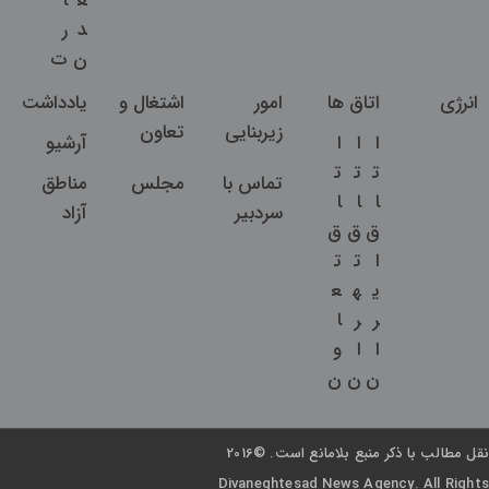
ع
ا
د
ر
ن
ت
انرژی
اتاق ها
امور
اشتغال و
یادداشت
زیربنایی
تعاون
ا
ا
ا
آرشیو
ت
ت
ت
تماس با
مجلس
مناطق
ا
ا
ا
سردبیر
آزاد
ق
ق
ق
ا
ت
ت
ی
ه
ع
ر
ر
ا
ا
ا
و
ن
ن
ن
نقل مطالب با ذکر منبع بلامانع است. ©2016
Divaneghtesad News Agency. All Rights