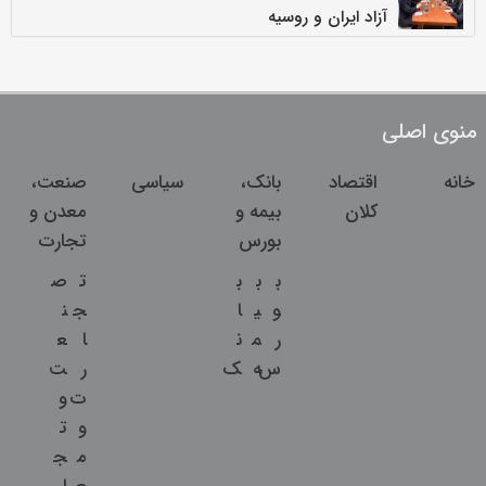
آزاد ایران و روسیه
منوی اصلی
خانه
اقتصاد
بانک،
سیاسی
صنعت،
کلان
بیمه و
معدن و
بورس
تجارت
ب
ب
ب
ت
ص
و
ی
ا
ج
ن
ر
م
ن
ا
ع
س
ه
ک
ر
ت
ت
و
و
ت
م
ج