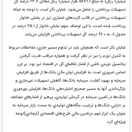
میلیارد ریال) به مبلغ 5689.1 هزار میلیارد ریال معادل 23.7 درصد کل
تسهیلات پرداختی را شامل می‌شود. شایان ذکر است با توجه به اینکه
تسهیلات پرداختی در قالب کارت‌های اعتباری نیز در بخش خانوار
پرداخت شده است، با این اوصاف سهم بخش خانوار از 25.1 درصد در
جدول‏-1، به 26.0 درصد کل تسهیلات پرداختی افزایش می‌یابد.
شایان ذکر است که همچنان باید در تداوم مسير جاري، ملاحظات مربوط
به کنترل تورم را نيز در نظر گرفت و همواره مراقب قدرت گرفتن
پتانسيل تورمي ناشي از فشار تقاضاي کل در اقتصاد نيز بود. بر اين
اساس ضروري است به افزايش توان مالي بانک‌ها از طريق افزايش
سرمايه و بهبود کفايت سرمايه بانک‌ها، کاهش تسهيلات غيرجاري و
بازگرداندن آنها به مسير صحيح اعتباردهي بانک‌ها، افزايش بهره‌وري
بانک‌ها در تامين سرمايه در گردش توليدي، پرهيز از فشارهاي مضاعف
بر دارايي بانک‌ها و ترغيب بنگاه‌هاي توليدي به سمت بازار سرمايه به
عنوان يک ابزار مهم درتامين مالي طرح‌های اقتصادي (ايجادي)توجه
ويژه‌اي کرد.