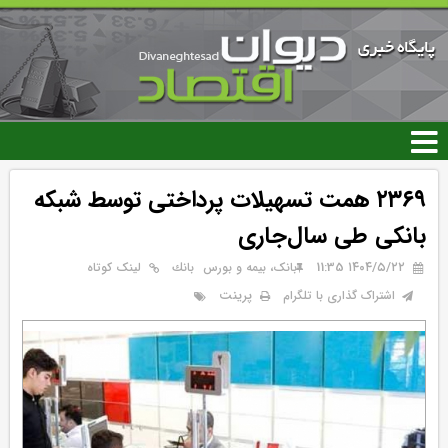
رفتن
به
محتوای
اصلی
۲۳۶۹ همت تسهیلات پرداختی توسط شبکه
بانکی طی سال‌جاری
۱۴۰۴/۵/۲۲ 11:35
بانک، بیمه و بورس
بانك
لینک کوتاه
پرینت
اشتراک گذاری با تلگرام