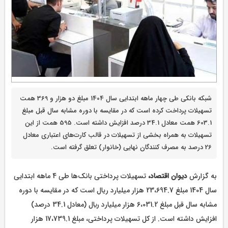
شبکه بانکی طی چهار ماهه ابتدایی سال 1404 مبلغ دو هزار و 369 همت
تسهیلات پرداخت کرده است که در مقایسه با دوره مشابه سال قبل مبلغ
603.1 همت معادل 34.1 درصد افزايش داشته است. 595 همت از این
تسهیلات به همراه بخشی از تسهیلات در قالب کارت‌های اعتباری معادل
26 درصد به مصرف کنندگان نهایی (خانوار) تعلق گرفته است.
به گزارش
دیوان اقتصاد،
تسهیلات پرداختی بانک‌ها طی 4 ماهه ابتدایی
سال 1404 مبلغ 23،694.7 هزار میلیارد ریال است که در مقایسه با دوره
مشابه سال قبل مبلغ 6،031.2 هزار ميليارد ريال (معادل 34.1 درصد)
افزايش داشته است. از کل تسهیلات پرداختی، مبلغ 17،739.1 هزار