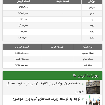
نوع ارز
قیمت خرید
قیمت فروش
درهم
399،800
دلار
-
1،925,000
لیر
34,100
پوند
1,980,100
یوان
210,000
یورو
1،715,400
نوع سکه
قیمت خرید
قیمت فروش
سکه امامی
1,850,100,000
سکه تمام
1,801,450,000
سکه نیم
945,000,000
پربازدید ترین ها
اختصاصی/ رونمایی از ائتلاف‌ نهایی در سکوت مطلق
خبری
توجه به توسعه زیرساخت‌های کریدوری موضوع