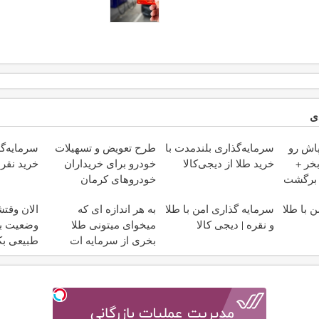
ی
پاش رو
سرمایه‌گذاری بلندمدت با
طرح تعویض و تسهیلات
سرمایه‌گذ
خر +
خرید طلا از دیجی‌کالا
خودرو برای خریداران
خرید نقره
 برگشت
خودروهای کرمان
موتور✅
 با طلا
سرمایه گذاری امن با طلا
به هر اندازه ای که
الان وقتش
و نقره | دیجی کالا
میخوای میتونی طلا
وضعیت با
بخری از سرمایه ات
طبیعی بک
محافظت کنی