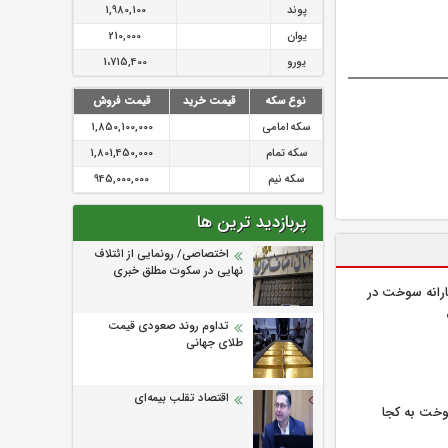
پوند
1,980,100
یوان
210,000
یورو
1،715,400
نوع سکه
قیمت خرید
قیمت فروش
سکه امامی
1,850,100,000
سکه تمام
1,801,450,000
سکه نیم
945,000,000
پربازدید ترین ها
اختصاصی/ رونمایی از ائتلاف‌
نهایی در سکوت مطلق خبری
رانه سوخت در
تداوم روند صعودی قیمت
طلای جهانی
اقتصاد تقلب بیمه‌ای
خت به کجا