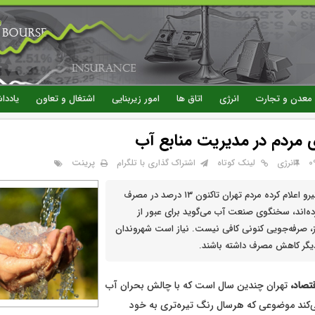
رفتن
به
محتوای
اصلی
معدن و تجارت
انرژی
اتاق ها
امور زیربنایی
اشتغال و تعاون
یاددا
مردم در مدیریت منابع آب
پرینت
انرژی
لینک کوتاه
اشتراک گذاری با تلگرام
در حالی که وزیر نیرو اعلام کرده مردم تهران تاکنون ۱۳ درصد در مصرف
ه‌اند، سخنگوی صنعت آب می‌گوید برای عبور از
یز، صرفه‌جویی کنونی کافی نیست. نیاز است شهروندان
تصاد،
تهران چندین سال است که با چالش بحران آب
‌کند موضوعی که هرسال رنگ تیره‌تری به خود