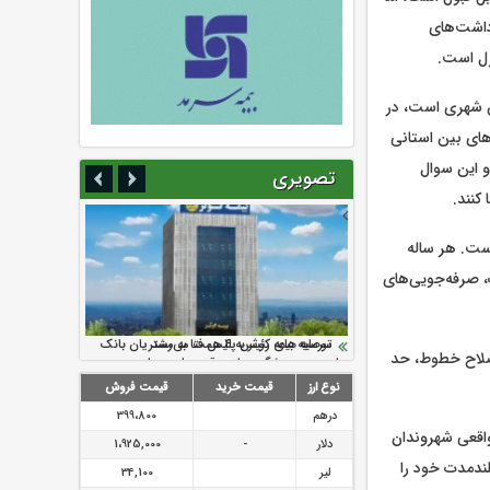
داشت‌های
ن شهری است، در
‌های بین استانی
و این سوال
تصویری
کنند.
است. هر ساله
، صرفه‌جویی‌های
سرمایه بیمه کوثر به ۴ همت می‌رسد
نود ثانیه با فولاد سنگان
ارزش سهام عدالت بالا رفت
تقدیر دبیرکل سندیکای بیمه گران ایران از
توصیه های رئیس پلیس فتا به مشتریان بانک
صلاح خطوط، حد
اقدامات مدیرعامل بیمه رازی
ها در مورد پیشگیری از سرقت های مجازی
نوع ارز
قیمت خرید
قیمت فروش
درهم
399،800
واقعی شهروندان
دلار
-
1،925,000
لندمدت خود را
لیر
34,100