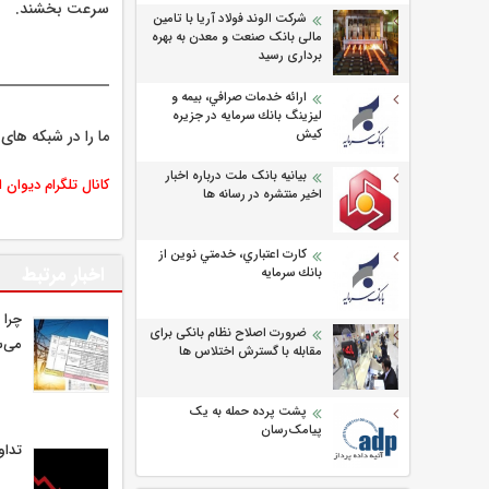
سرعت بخشند.
شرکت الوند فولاد آریا با تامین
مالی بانک صنعت و معدن به بهره
برداری رسید
ارائه خدمات صرافي، بيمه و
ليزينگ بانك سرمايه در جزيره
كيش
ما را در شبکه های 
بیانیه بانک ملت درباره اخبار
کانال تلگرام دیوان 
اخیر منتشره در رسانه ها
كارت اعتباري، خدمتي نوين از
اخبار مرتبط
بانك سرمايه
چرا 
ضرورت اصلاح نظام بانکی برای
می‌ش
مقابله با گسترش اختلاس ها
پشت پرده حمله به یک
پیامک‌رسان
تداو