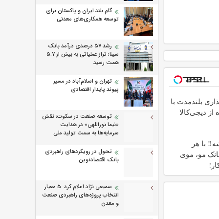
گام بلند ایران و پاکستان برای
توسعه همکاری‌های معدنی
رشد ۵۷ درصدی درآمد بانک
سینا؛ تراز عملیاتی به بیش از ۵.۷
همت رسید
تهران و اسلام‌آباد در مسیر
پیوند پایدار اقتصادی
اری بلندمدت با
 از دیجی‌کالا
توسعه صنعت در سکوت؛ نقش
«نیما نوراللهی» در هدایت
سرمایه‌ها به سمت تولید ملی
ه‼️ با هر
تحول در رویکردهای راهبردی
نک مو، موی
بانک اقتصادنوین
ار!
سمیعی‌ نژاد اعلام کرد: 5 معیار
انتخاب پروژه‌های راهبردی صنعت
و معدن