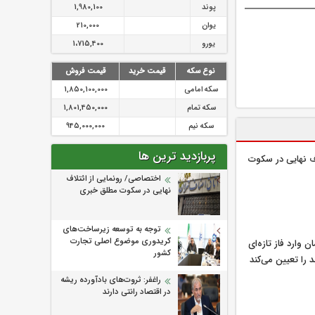
پوند
1,980,100
یوان
210,000
یورو
1،715,400
نوع سکه
قیمت خرید
قیمت فروش
سکه امامی
1,850,100,000
سکه تمام
1,801,450,000
سکه نیم
945,000,000
پربازدید ترین ها
ف‌ نهایی در سکوت
اختصاصی/ رونمایی از ائتلاف‌
نهایی در سکوت مطلق خبری
توجه به توسعه زیرساخت‌های
کریدوری موضوع اصلی تجارت
 وارد فاز تازه‌ای
کشور
را تعیین می‌کند
راغفر: ثروت‌های بادآورده ریشه
در اقتصاد رانتی دارند