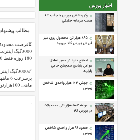
اخبار بورس
رکوردشکنی بورس با جذب ۶.۲
همت سرمایه حقیقی
مطالب پیشنهاد
۸۹۵ هزار تن محصول روی میز
فروش بورس کالا می‌‌رود
⏳فرصت محدود!!
3000گیگ اینتر
180 رو
اصلاح نقره در مسیر تعادل؛
هزارتومان!!
عوامل بنیادی همچنان حامی
☄️3000گیگ اینت
بازارند
پرسرعت 6 
جهش ۱۲۳ هزار واحدی شاخص
ماهی 100هزارتومان!!
بورس
.
عرضه ۵۰۳ هزار تنی محصولات
در بورس کالا
صعود ۹۹ هزار واحدی شاخص
بورس