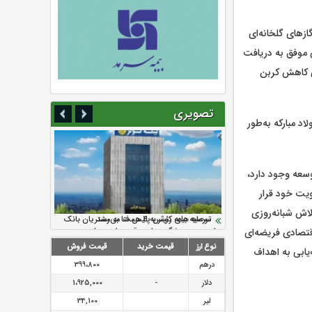
گازهای گلخانه‌ای
 شرکت ایرانی موفق به دریافت
ی کاهش کربن
تصویری
د مبارکه به‌طور
وسعه وجود دارد،
ویت خود قرار
لاش شبانه‌روزی
سرمایه بیمه کوثر به ۴ همت می‌رسد
نود ثانیه با فولاد سنگان
ارزش سهام عدالت بالا رفت
تقدیر دبیرکل سندیکای بیمه گران ایران از
توصیه های رئیس پلیس فتا به مشتریان بانک
قتصادی فریضه‌ای
اقدامات مدیرعامل بیمه رازی
ها در مورد پیشگیری از سرقت های مجازی
نوع ارز
قیمت خرید
قیمت فروش
یابی به اهداف
درهم
399،800
دلار
-
1،925,000
لیر
34,100