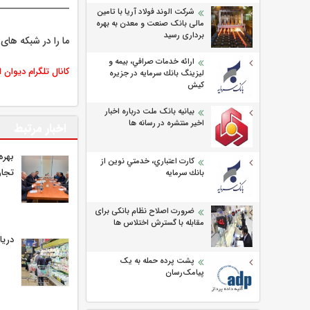
شرکت الوند فولاد آریا با تامین
مالی بانک صنعت و معدن به بهره
برداری رسید
ما را در شبکه های 
ارائه خدمات صرافي، بيمه و
کانال تلگرام دیوان 
ليزينگ بانك سرمايه در جزيره
كيش
بیانیه بانک ملت درباره اخبار
اخیر منتشره در رسانه ها
اخبار مرتبط
بهره
كارت اعتباري، خدمتي نوين از
تجار
بانك سرمايه
ضرورت اصلاح نظام بانکی برای
مقابله با گسترش اختلاس ها
دریا
پشت پرده حمله به یک
پیامک‌رسان