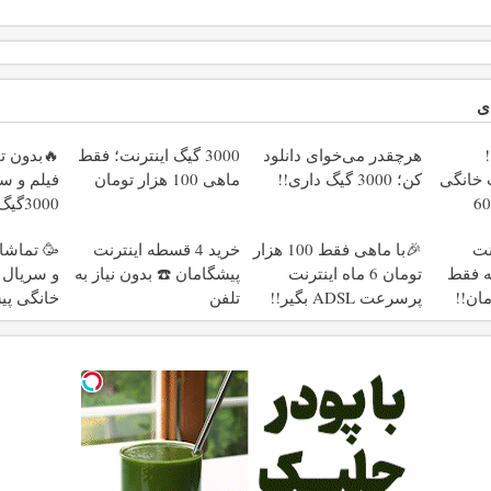
ی
هرچقدر می‌خوای دانلود
3000 گیگ اینترنت؛ فقط
🔥بدون 
نت خانگی
کن؛ 3000 گیگ داری!!
ماهی 100 هزار تومان
فیلم و سر
زه فقط 600
3000
پیشگ
رنت
🎉با ماهی فقط 100 هزار
خرید 4 قسطه اینترنت
🥳 تماشا
ماههه فقط
تومان 6 ماه اینترنت
پیشگامان ☎️ بدون نیاز به
و سریال ب
پرسرعت ADSL بگیر!!
تلفن
خانگی پی
ماهی 100