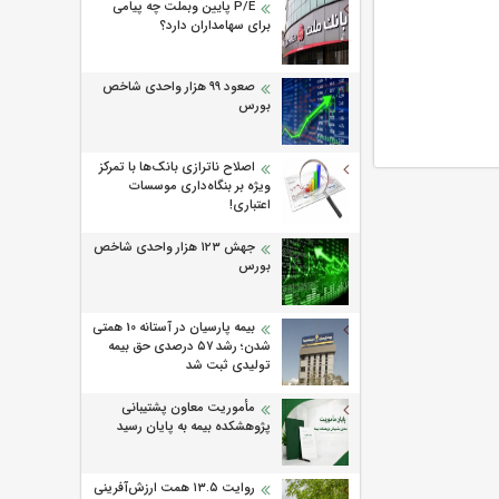
P/E پایین وبملت چه پیامی
برای سهامداران دارد؟
صعود ۹۹ هزار واحدی شاخص
بورس
اصلاح ناترازی بانک‌ها با تمرکز
ویژه بر بنگاه‌داری موسسات
اعتباری!
جهش ۱۲۳ هزار واحدی شاخص
بورس
بیمه پارسیان در آستانه 10 همتی
شدن؛ رشد ۵۷ درصدی حق بیمه
تولیدی ثبت شد
مأموریت معاون پشتیبانی
پژوهشكده بیمه به پایان رسید
روایت ۱۳.۵ همت ارزش‌آفرینی