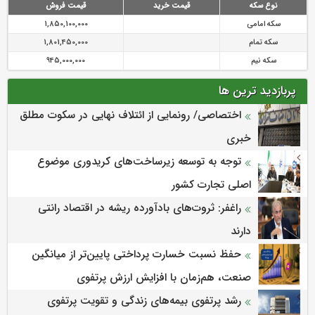
نوع سکه
قیمت خرید
قیمت فروش
سکه امامی
1,850,100,000
سکه تمام
1,801,450,000
سکه نیم
945,000,000
پربازدید ترین ها
اختصاصی/ رونمایی از ائتلاف‌ نهایی در سکوت مطلق
خبری
توجه به توسعه زیرساخت‌های کریدوری موضوع
اصلی تجارت کشور
راغفر: ثروت‌های بادآورده ریشه در اقتصاد رانتی
دارند
حفظ نسبت خسارت پرداختی پایین‌تر از میانگین
صنعت، هم‌زمان با افزایش ارزش پرتفوی
رشد پرتفوی بیمه‌های زندگی و تقویت پرتفوی