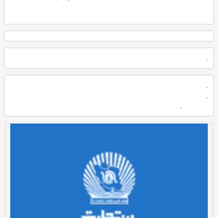
.
.
.
.