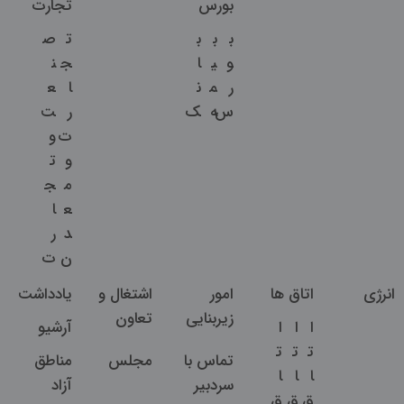
بورس
تجارت
ب
ب
ب
ت
ص
و
ی
ا
ج
ن
ر
م
ن
ا
ع
س
ه
ک
ر
ت
ت
و
و
ت
م
ج
ع
ا
د
ر
ن
ت
انرژی
اتاق ها
امور
اشتغال و
یادداشت
زیربنایی
تعاون
ا
ا
ا
آرشیو
ت
ت
ت
تماس با
مجلس
مناطق
ا
ا
ا
سردبیر
آزاد
ق
ق
ق