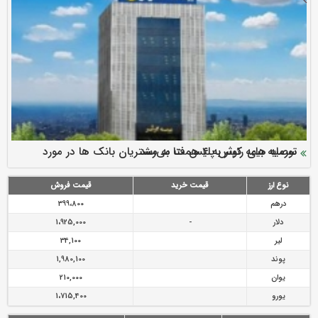
سرمایه بیمه کوثر به ۴ همت می‌رسد
نود ثانیه با فولاد سنگان
ارزش سهام عدالت بالا رفت
توصیه های رئیس پلیس فتا به مشتریان بانک ها در مورد
تقدیر دبیرکل سندیکای بیمه گران ایران از اقدامات مدیرعامل بیمه
رازی
پیشگیری از سرقت های مجازی
نوع ارز
قیمت خرید
قیمت فروش
درهم
399،800
دلار
-
1،925,000
لیر
34,100
پوند
1,980,100
یوان
210,000
یورو
1،715,400