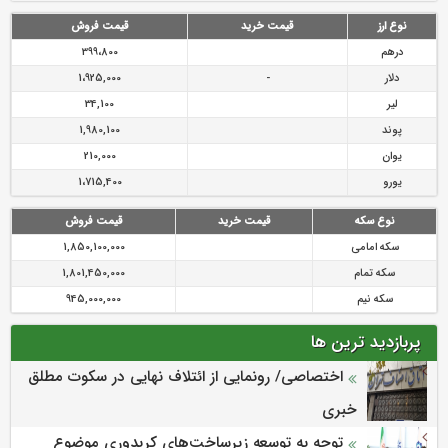
رازی
پیشگیری از سرقت های مجازی
نوع ارز
قیمت خرید
قیمت فروش
درهم
399،800
دلار
-
1،925,000
لیر
34,100
پوند
1,980,100
یوان
210,000
یورو
1،715,400
نوع سکه
قیمت خرید
قیمت فروش
سکه امامی
1,850,100,000
سکه تمام
1,801,450,000
سکه نیم
945,000,000
پربازدید ترین ها
اختصاصی/ رونمایی از ائتلاف‌ نهایی در سکوت مطلق
خبری
توجه به توسعه زیرساخت‌های کریدوری موضوع