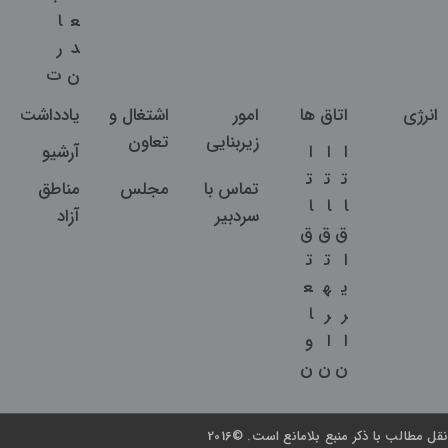
ع
ا
د
ر
ن
ت
انرژی
اتاق ها
امور
اشتغال و
یادداشت
زیربنایی
تعاون
ا
ا
ا
آرشیو
ت
ت
ت
تماس با
مجلس
مناطق
ا
ا
ا
سردبیر
آزاد
ق
ق
ق
ا
ت
ت
ی
ه
ع
ر
ر
ا
ا
ا
و
ن
ن
ن
نقل مطالب با ذکر منبع بلامانع است. ©2016