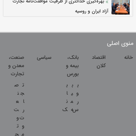
بهره‌گیری حداکثری از ظرفیت موافقت‌نامه تجارت
آزاد ایران و روسیه
منوی اصلی
خانه
اقتصاد
بانک،
سیاسی
صنعت،
کلان
بیمه و
معدن و
بورس
تجارت
ب
ب
ب
ت
ص
و
ی
ا
ج
ن
ر
م
ن
ا
ع
س
ه
ک
ر
ت
ت
و
و
ت
م
ج