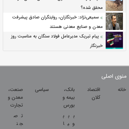
محقق شده؟
سمیعی‌نژاد: خبرنگاران، روایتگران صادق پیشرفت
معدن و صنایع معدنی هستند
پیام تبریک مدیرعامل فولاد سنگان به مناسبت روز
خبرنگار
منوی اصلی
خانه
اقتصاد
بانک،
سیاسی
صنعت،
کلان
بیمه و
معدن و
بورس
تجارت
ب
ب
ب
ت
ص
و
ی
ا
ج
ن