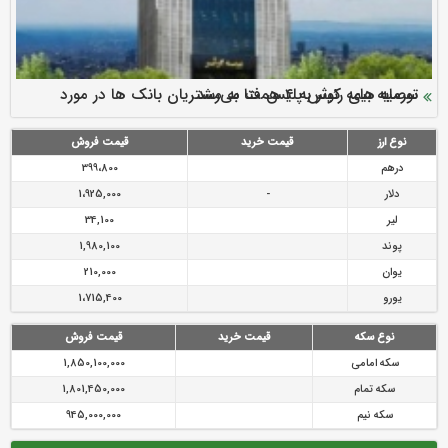
سرمایه بیمه کوثر به ۴ همت می‌رسد
نود ثانیه با فولاد سنگان
ارزش سهام عدالت بالا رفت
توصیه های رئیس پلیس فتا به مشتریان بانک ها در مورد
تقدیر دبیرکل سندیکای بیمه گران ایران از اقدامات مدیرعامل بیمه
رازی
پیشگیری از سرقت های مجازی
نوع ارز
قیمت خرید
قیمت فروش
درهم
399،800
دلار
-
1،925,000
لیر
34,100
پوند
1,980,100
یوان
210,000
یورو
1،715,400
نوع سکه
قیمت خرید
قیمت فروش
سکه امامی
1,850,100,000
سکه تمام
1,801,450,000
سکه نیم
945,000,000