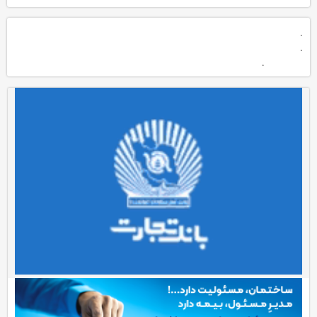
.
.
.