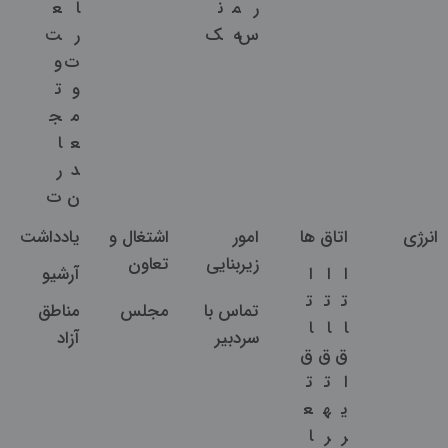
ر
م
ن
ا
ع
س
ه
ک
ر
ت
ت
و
و
ت
م
ج
ع
ا
د
ر
ن
ت
انرژی
اتاق ها
امور
اشتغال و
یادداشت
زیربنایی
تعاون
ا
ا
ا
آرشیو
ت
ت
ت
تماس با
مجلس
مناطق
ا
ا
ا
سردبیر
آزاد
ق
ق
ق
ا
ت
ت
ی
ه
ع
ر
ر
ا