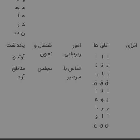
م
ج
ع
ا
د
ر
ن
ت
انرژی
اتاق ها
امور
اشتغال و
یادداشت
زیربنایی
تعاون
ا
ا
ا
آرشیو
ت
ت
ت
تماس با
مجلس
مناطق
ا
ا
ا
سردبیر
آزاد
ق
ق
ق
ا
ت
ت
ی
ه
ع
ر
ر
ا
ا
ا
و
ن
ن
ن