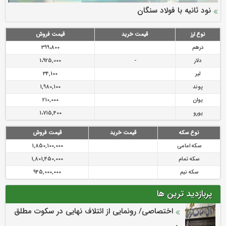
سرمایه بیمه کوثر به ۴ همت می‌رسد
نود ثانیه با فولاد سنگان
ارزش سهام عدالت بالا رفت
توصیه های رئیس پلیس فتا به مشتریان بانک ها در مورد
تقدیر دبیرکل سندیکای بیمه گران ایران از اقدامات مدیرعامل بیمه
رازی
پیشگیری از سرقت های مجازی
نوع ارز
قیمت خرید
قیمت فروش
درهم
399،800
دلار
-
1،925,000
لیر
34,100
پوند
1,980,100
یوان
210,000
یورو
1،715,400
نوع سکه
قیمت خرید
قیمت فروش
سکه امامی
1,850,100,000
سکه تمام
1,801,450,000
سکه نیم
945,000,000
پربازدید ترین ها
اختصاصی/ رونمایی از ائتلاف‌ نهایی در سکوت مطلق