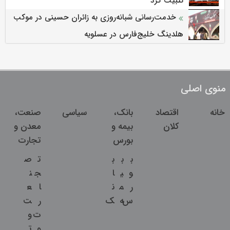
تثبیت کرد
خدمت‌رسانی شبانه‌روزی به زائران حسینی در موکب
هلدینگ خلیج‌فارس در عسلویه
منوی اصلی
خانه
اقتصاد
بانک،
سیاسی
صنعت،
کلان
بیمه و
معدن و
بورس
تجارت
ب
ب
ب
ت
ص
و
ی
ا
ج
ن
ر
م
ن
ا
ع
س
ه
ک
ر
ت
ت
و
و
ت