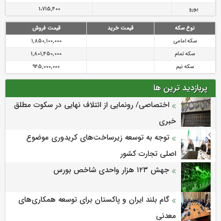
یورو
1،715,400
نوع سکه
قیمت خرید
قیمت فروش
سکه امامی
1,850,100,000
سکه تمام
1,801,450,000
سکه نیم
945,000,000
پربازدید ترین ها
اختصاصی/ رونمایی از ائتلاف‌ نهایی در سکوت مطلق
خبری
توجه به توسعه زیرساخت‌های کریدوری موضوع
اصلی تجارت کشور
جهش ۱۲۳ هزار واحدی شاخص بورس
گام بلند ایران و پاکستان برای توسعه همکاری‌های
معدنی