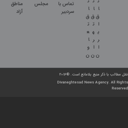
ت
ت
ت
تماس با
مجلس
مناطق
ا
ا
ا
سردبیر
آزاد
ق
ق
ق
ا
ت
ت
ی
ه
ع
ر
ر
ا
ا
ا
و
ن
ن
ن
نقل مطالب با ذکر منبع بلامانع است. ©2016
Divaneghtesad News Agency. All Rights
Reserved