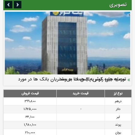
تصویری
سرمایه بیمه کوثر به ۴ همت می‌رسد
نود ثانیه با فولاد سنگان
ارزش سهام عدالت بالا رفت
توصیه های رئیس پلیس فتا به مشتریان بانک ها در مورد
تقدیر دبیرکل سندیکای بیمه گران ایران از اقدامات مدیرعامل بیمه
رازی
پیشگیری از سرقت های مجازی
نوع ارز
قیمت خرید
قیمت فروش
درهم
399،800
دلار
-
1،925,000
لیر
34,100
پوند
1,980,100
یوان
210,000