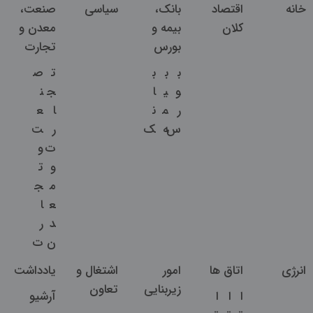
خانه
اقتصاد
بانک،
سیاسی
صنعت،
کلان
بیمه و
معدن و
بورس
تجارت
ب
ب
ب
ت
ص
و
ی
ا
ج
ن
ر
م
ن
ا
ع
س
ه
ک
ر
ت
ت
و
و
ت
م
ج
ع
ا
د
ر
ن
ت
انرژی
اتاق ها
امور
اشتغال و
یادداشت
زیربنایی
تعاون
ا
ا
ا
آرشیو