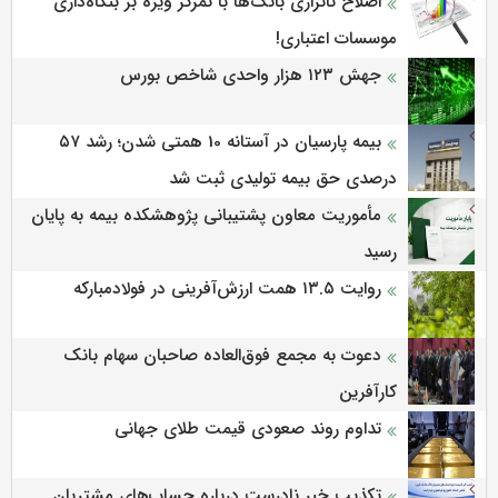
اصلاح ناترازی بانک‌ها با تمرکز ویژه بر بنگاه‌داری
موسسات اعتباری!
جهش ۱۲۳ هزار واحدی شاخص بورس
بیمه پارسیان در آستانه 10 همتی شدن؛ رشد ۵۷
درصدی حق بیمه تولیدی ثبت شد
مأموریت معاون پشتیبانی پژوهشكده بیمه به پایان
رسید
روایت ۱۳.۵ همت ارزش‌آفرینی در فولادمبارکه
دعوت به مجمع فوق‌العاده صاحبان سهام بانک
کارآفرین
تداوم روند صعودی قیمت طلای جهانی
تکذیب خبر نادرست درباره حساب‌های مشتریان