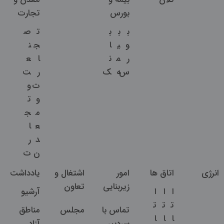
بورس
تجارت
ب
ب
ب
ت
ص
و
ی
ا
ج
ن
ر
م
ن
ا
ع
س
ه
ک
ر
ت
ت
و
و
ت
م
ج
ع
ا
د
ر
ن
ت
انرژی
اتاق ها
امور
اشتغال و
یادداشت
زیربنایی
تعاون
ا
ا
ا
آرشیو
ت
ت
ت
تماس با
مجلس
مناطق
ا
ا
ا
سردبیر
آزاد