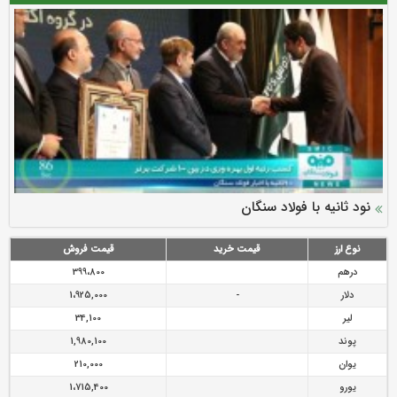
سرمایه بیمه کوثر به ۴ همت می‌رسد
نود ثانیه با فولاد سنگان
ارزش سهام عدالت بالا رفت
توصیه های رئیس پلیس فتا به مشتریان بانک ها در مورد
تقدیر دبیرکل سندیکای بیمه گران ایران از اقدامات مدیرعامل بیمه
رازی
پیشگیری از سرقت های مجازی
نوع ارز
قیمت خرید
قیمت فروش
درهم
399،800
دلار
-
1،925,000
لیر
34,100
پوند
1,980,100
یوان
210,000
یورو
1،715,400