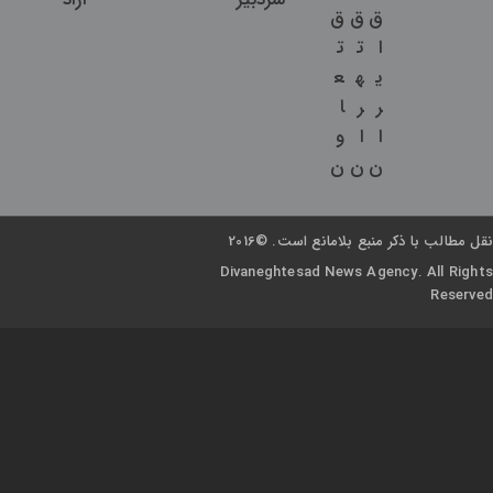
ق
ق
ق
ا
ت
ت
ی
ه
ع
ر
ر
ا
ا
ا
و
ن
ن
ن
نقل مطالب با ذکر منبع بلامانع است. ©2016
Divaneghtesad News Agency. All Rights
Reserved