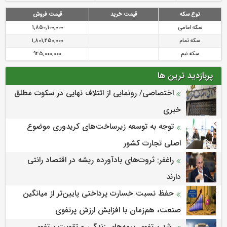
نوع سکه
قیمت خرید
قیمت فروش
سکه امامی
1,850,100,000
سکه تمام
1,801,450,000
سکه نیم
945,000,000
پربازدید ترین ها
اختصاصی/ رونمایی از ائتلاف‌ نهایی در سکوت مطلق
خبری
توجه به توسعه زیرساخت‌های کریدوری موضوع
اصلی تجارت کشور
راغفر: ثروت‌های بادآورده ریشه در اقتصاد رانتی
دارند
حفظ نسبت خسارت پرداختی پایین‌تر از میانگین
صنعت، هم‌زمان با افزایش ارزش پرتفوی