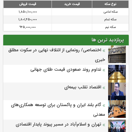
نوع سکه
قیمت خرید
قیمت فروش
سکه امامی
1,850,100,000
سکه تمام
1,801,450,000
سکه نیم
945,000,000
پربازدید ترین ها
اختصاصی/ رونمایی از ائتلاف‌ نهایی در سکوت مطلق
خبری
تداوم روند صعودی قیمت طلای جهانی
اقتصاد تقلب بیمه‌ای
گام بلند ایران و پاکستان برای توسعه همکاری‌های
معدنی
تهران و اسلام‌آباد در مسیر پیوند پایدار اقتصادی