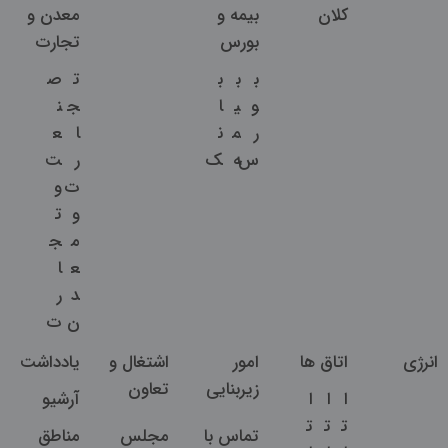
کلان
بیمه و
معدن و
بورس
تجارت
ب
ب
ب
ت
ص
و
ی
ا
ج
ن
ر
م
ن
ا
ع
س
ه
ک
ر
ت
ت
و
و
ت
م
ج
ع
ا
د
ر
ن
ت
انرژی
اتاق ها
امور
اشتغال و
یادداشت
زیربنایی
تعاون
ا
ا
ا
آرشیو
ت
ت
ت
تماس با
مجلس
مناطق