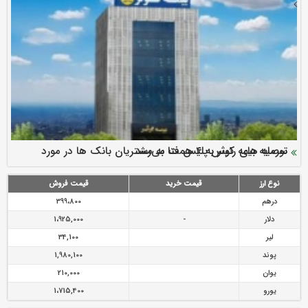
سرمایه بیمه کوثر به ۴ همت می‌رسد
نود ثانیه با فولاد سنگان
ارزش سهام عدالت بالا رفت
توصیه های رئیس پلیس فتا به مشتریان بانک ها در مورد
تقدیر دبیرکل سندیکای بیمه گران ایران از اقدامات مدیرعامل بیمه
رازی
پیشگیری از سرقت های مجازی
نوع ارز
قیمت خرید
قیمت فروش
درهم
399،800
دلار
-
1،925,000
لیر
34,100
پوند
1,980,100
یوان
210,000
یورو
1،715,400