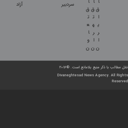
ا
ا
ا
سردبیر
آزاد
ق
ق
ق
ا
ت
ت
ی
ه
ع
ر
ر
ا
ا
ا
و
ن
ن
ن
نقل مطالب با ذکر منبع بلامانع است. ©2016
Divaneghtesad News Agency. All Rights
Reserved