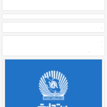
.
.
.
.