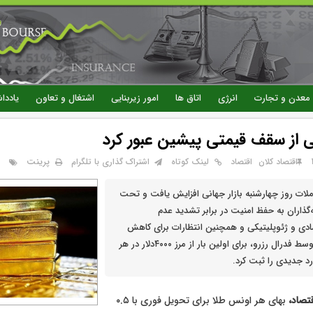
رفتن
به
محتوای
اصلی
معدن و تجارت
انرژی
اتاق ها
امور زیربنایی
اشتغال و تعاون
یاددا
 از سقف قیمتی پیشین عبور کرد
پرینت
اقتصاد کلان
اقتصاد
لینک کوتاه
اشتراک گذاری با تلگرام
لات روز چهارشنبه بازار جهانی افزایش یافت و تحت
ه‌گذاران به حفظ امنیت در برابر تشدید عدم
دی و ژئوپلیتیکی و همچنین انتظارات برای کاهش
بیشتر نرخ بهره توسط فدرال رزرو، برای اولین‌ بار از مرز ۴۰۰۰دلار در هر
د جدیدی را ثبت کرد.
تصاد،
بهای هر اونس طلا برای تحویل فوری با ۰.۵