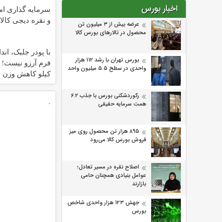
اخبار بورس
سرمایه گذاری امن
و نقره دیجی کالا
عرضه بیش از ۳ میلیون تن
محصول در تالارهای بورس کالا
با پودر جلبک، ان
بورس تهران با رشد ۱۱۲ هزار
واحدی در سطح ۵.۵ میلیون واحد
کیلو کاهش وزن د
ماه)
رکوردشکنی بورس با جذب ۶.۲
.
همت سرمایه حقیقی
۸۹۵ هزار تن محصول روی میز
فروش بورس کالا می‌‌رود
اصلاح نقره در مسیر تعادل؛
عوامل بنیادی همچنان حامی
بازارند
جهش ۱۲۳ هزار واحدی شاخص
بورس