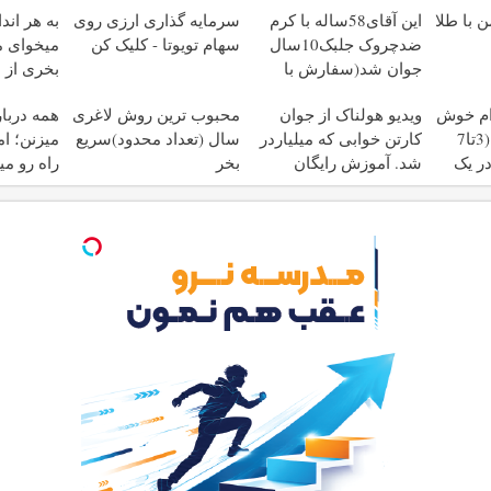
 با طلا
این آقای58ساله با کرم
سرمایه گذاری ارزی روی
به هر اند
ضدچروک جلبک10سال
سهام تویوتا - کلیک کن
میخوای م
جوان شد(سفارش با
بخری از 
تخفیف)
محافظت 
دام خوش
ویدیو هولناک از جوان
محبوب ترین روش لاغری
همه دربا
فرم آرزو نیست! (3تا7
کارتن خوابی که میلیاردر
سال (تعداد محدود)سریع
میزنن؛ ا
ر یک
شد. آموزش رایگان
بخر
راه رو م