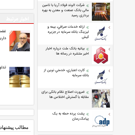
شرکت الوند فولاد آریا با تامین
مالی بانک صنعت و معدن به بهره
برداری رسید
اخبار مرتبط
ارائه خدمات صرافي، بيمه و
ليزينگ بانك سرمايه در جزيره
كيش
داری
بیانیه بانک ملت درباره اخبار
اخیر منتشره در رسانه ها
تداو
كارت اعتباري، خدمتي نوين از
بانك سرمايه
ضرورت اصلاح نظام بانکی برای
مقابله با گسترش اختلاس ها
پشت پرده حمله به یک
پیامک‌رسان
مطالب پیشنهاد