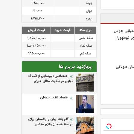
پوند
1,980,100
یوان
210,000
یورو
1،715,400
نوع سکه
قیمت خرید
قیمت فروش
 حیاتی هوش
ی نوظهور!
سکه امامی
1,850,100,000
سکه تمام
1,801,450,000
سکه نیم
945,000,000
پربازدید ترین ها
تان طولانی
اختصاصی/ رونمایی از ائتلاف‌
نهایی در سکوت مطلق خبری
اقتصاد تقلب بیمه‌ای
گام بلند ایران و پاکستان برای
توسعه همکاری‌های معدنی