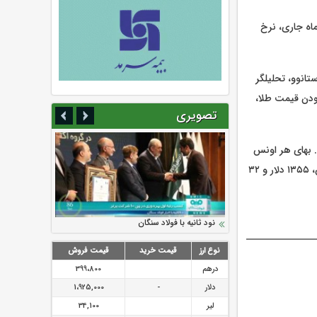
ماه جاری، نرخ
انوو، تحلیلگر
الا بودن قیمت طلا،
تصویری
ایش، به ۴۸ دلار و سه سنت رسید. بهای هر اونس
پلاتین با ۲.۲ درصد افزایش، به ۱۶۵۳ دلار و ۲۱ سنت رسید و هر اونس پالادیوم با ۱.۳ درصد افزایش، ۱۳۵۵ دلار و ۳۲
سرمایه بیمه کوثر به ۴ همت می‌رسد
نود ثانیه با فولاد سنگان
ارزش سهام عدالت بالا رفت
تقدیر دبیرکل سندیکای بیمه گران ایران از
توصیه های رئیس پلیس فتا به مشتریان بانک
اقدامات مدیرعامل بیمه رازی
ها در مورد پیشگیری از سرقت های مجازی
نوع ارز
قیمت خرید
قیمت فروش
درهم
399،800
دلار
-
1،925,000
لیر
34,100