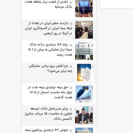
تقدیر از شعب برتر منطقه هفت
بانک سرمایه
بازدید سفیر ایران در بغداد از
غرفه بیمه ایران در کنسولگری ایران
در کربلا در روز اربعین
رشد ۵۷ درصدی درآمد بانک
سینا؛ تراز عملیاتی به بیش از ۵.۷
همت رسید
چرا قبض برق برخی مشترکان
چند برابر می‌شود؟
حق بیمه تولیدی بیمه ملت در
چهار ماه نخست امسال از 14.5
همت گذشت
پیام مدیرعامل بانک توسعه
تعاون به مناسبت ۱۵ مرداد، سالروز
تأسیس بانک
جهش ۶۳ درصدی پرتفوی بیمه