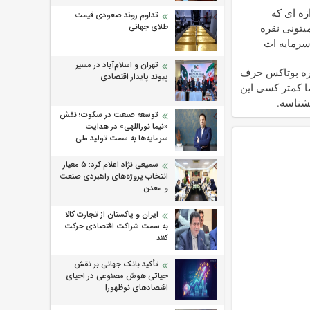
ازه ای که
تداوم روند صعودی قیمت
طلای جهانی
یتونی نقره
سرمایه ات
کنی
تهران و اسلام‌آباد در مسیر
ره بوتاکس حرف
پیوند پایدار اقتصادی
ما کمتر کسی این
یشناسه.
توسعه صنعت در سکوت؛ نقش
«نیما نوراللهی» در هدایت
سرمایه‌ها به سمت تولید ملی
سمیعی‌ نژاد اعلام کرد: 5 معیار
انتخاب پروژه‌های راهبردی صنعت
و معدن
ایران و پاکستان از تجارت کالا
به سمت شراکت اقتصادی حرکت
کنند
تأکید بانک جهانی بر نقش
حیاتی هوش مصنوعی در احیای
اقتصادهای نوظهور!