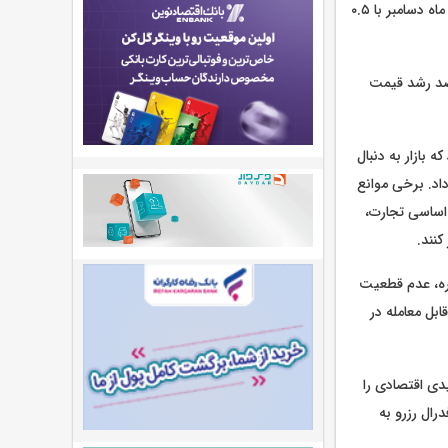
درصد افزایش، به ۴۰۰۲ دلار و ۵۳ سنت رسید. بهای معاملات آتی طلا در بازار آمریکا برای تحویل در ماه دسامبر با ۰.۵
یش ۲۷ درصدی در سال ۲۰۲۴، از ابتدای سال میلادی جاری تاکنون، ۵۲ درصد رشد قیمت
 بازار به دنبال
اهد داد. برخی موانع
 اساسی تجارت،
کنند.
هره، عدم قطعیت
بل معامله در
دی اقتصادی را
رال رزرو به