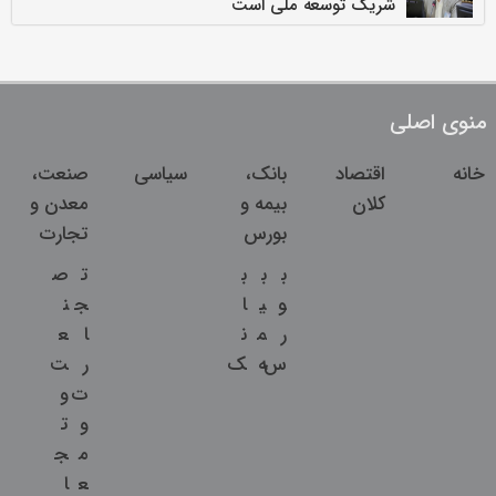
شریک توسعه ملی است
منوی اصلی
خانه
اقتصاد
بانک،
سیاسی
صنعت،
کلان
بیمه و
معدن و
بورس
تجارت
ب
ب
ب
ت
ص
و
ی
ا
ج
ن
ر
م
ن
ا
ع
س
ه
ک
ر
ت
ت
و
و
ت
م
ج
ع
ا