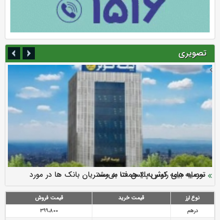
تصویری
سرمایه بیمه کوثر به ۴ همت می‌رسد
نود ثانیه با فولاد سنگان
ارزش سهام عدالت بالا رفت
توصیه های رئیس پلیس فتا به مشتریان بانک ها در مورد
تقدیر دبیرکل سندیکای بیمه گران ایران از اقدامات مدیرعامل بیمه
رازی
پیشگیری از سرقت های مجازی
نوع ارز
قیمت خرید
قیمت فروش
درهم
399،800