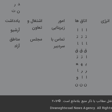
د
ر
ن
ت
انرژی
اتاق ها
امور
اشتغال و
یادداشت
زیربنایی
تعاون
ا
ا
ا
آرشیو
ت
ت
ت
تماس با
مجلس
مناطق
ا
ا
ا
سردبیر
آزاد
ق
ق
ق
ا
ت
ت
ی
ه
ع
ر
ر
ا
ا
ا
و
ن
ن
ن
نقل مطالب با ذکر منبع بلامانع است. ©2016
Divaneghtesad News Agency. All Rights