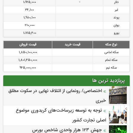
دلار
-
1،925,000
لیر
34,100
پوند
1,980,100
یوان
210,000
یورو
1،715,400
نوع سکه
قیمت خرید
قیمت فروش
سکه امامی
1,850,100,000
سکه تمام
1,801,450,000
سکه نیم
945,000,000
پربازدید ترین ها
اختصاصی/ رونمایی از ائتلاف‌ نهایی در سکوت مطلق
خبری
توجه به توسعه زیرساخت‌های کریدوری موضوع
اصلی تجارت کشور
جهش ۱۲۳ هزار واحدی شاخص بورس