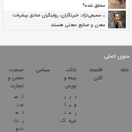
محقق شده؟
سمیعی‌نژاد: خبرنگاران، روایتگران صادق پیشرفت
معدن و صنایع معدنی هستند
منوی اصلی
خانه
اقتصاد
بانک،
سیاسی
صنعت،
کلان
بیمه و
معدن و
بورس
تجارت
ب
ب
ب
ت
ص
و
ی
ا
ج
ن
ر
م
ن
ا
ع
س
ه
ک
ر
ت
ت
و