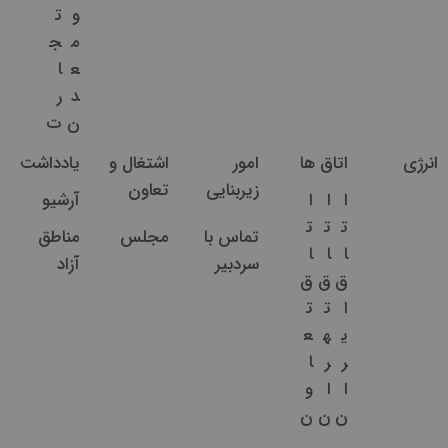
و
ت
م
ج
ع
ا
د
ر
ن
ت
انرژی
اتاق ها
امور
اشتغال و
یادداشت
زیربنایی
تعاون
ا
ا
ا
آرشیو
ت
ت
ت
تماس با
مجلس
مناطق
ا
ا
ا
سردبیر
آزاد
ق
ق
ق
ا
ت
ت
ی
ه
ع
ر
ر
ا
ا
ا
و
ن
ن
ن