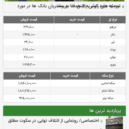
سرمایه بیمه کوثر به ۴ همت می‌رسد
نود ثانیه با فولاد سنگان
ارزش سهام عدالت بالا رفت
توصیه های رئیس پلیس فتا به مشتریان بانک ها در مورد
تقدیر دبیرکل سندیکای بیمه گران ایران از اقدامات مدیرعامل بیمه
رازی
پیشگیری از سرقت های مجازی
نوع ارز
قیمت خرید
قیمت فروش
درهم
399،800
دلار
-
1،925,000
لیر
34,100
پوند
1,980,100
یوان
210,000
یورو
1،715,400
نوع سکه
قیمت خرید
قیمت فروش
سکه امامی
1,850,100,000
سکه تمام
1,801,450,000
سکه نیم
945,000,000
پربازدید ترین ها
اختصاصی/ رونمایی از ائتلاف‌ نهایی در سکوت مطلق