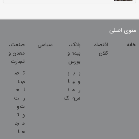
منوی اصلی
خانه
اقتصاد
بانک،
سیاسی
صنعت،
کلان
بیمه و
معدن و
بورس
تجارت
ب
ب
ب
ت
ص
و
ی
ا
ج
ن
ر
م
ن
ا
ع
س
ه
ک
ر
ت
ت
و
و
ت
م
ج
ع
ا