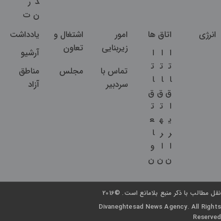
د
ر
ن
ت
انرژی
اتاق ها
امور
اشتغال و
یادداشت
زیربنایی
تعاون
ا
ا
ا
آرشیو
ت
ت
ت
تماس با
مجلس
مناطق
ا
ا
ا
سردبیر
آزاد
ق
ق
ق
ا
ت
ت
ی
ه
ع
ر
ر
ا
ا
ا
و
ن
ن
ن
نقل مطالب با ذکر منبع بلامانع است. ©2016
Divaneghtesad News Agency. All Rights
Reserved