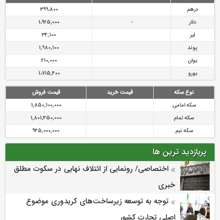
درهم
399،800
دلار
-
1،925,000
لیر
34,100
پوند
1,980,100
یوان
210,000
یورو
1،715,400
نوع سکه
قیمت خرید
قیمت فروش
سکه امامی
1,850,100,000
سکه تمام
1,801,450,000
سکه نیم
945,000,000
پربازدید ترین ها
اختصاصی/ رونمایی از ائتلاف‌ نهایی در سکوت مطلق
خبری
توجه به توسعه زیرساخت‌های کریدوری موضوع
اصلی تجارت کشور