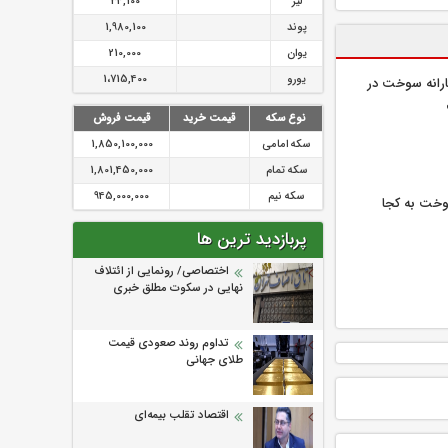
لیر
34,100
پوند
1,980,100
یوان
210,000
یورو
1،715,400
رانه سوخت در
نوع سکه
قیمت خرید
قیمت فروش
سکه امامی
1,850,100,000
سکه تمام
1,801,450,000
سکه نیم
945,000,000
خت به کجا
پربازدید ترین ها
اختصاصی/ رونمایی از ائتلاف‌
نهایی در سکوت مطلق خبری
تداوم روند صعودی قیمت
طلای جهانی
اقتصاد تقلب بیمه‌ای