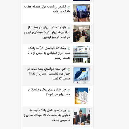
تقدیر از شعب برتر منطقه هفت
بانک سرمایه
بازدید سفیر ایران در بغداد از
غرفه بیمه ایران در کنسولگری ایران
در کربلا در روز اربعین
رشد ۵۷ درصدی درآمد بانک
سینا؛ تراز عملیاتی به بیش از ۵.۷
همت رسید
حق بیمه تولیدی بیمه ملت در
چهار ماه نخست امسال از 14.5
همت گذشت
چرا قبض برق برخی مشترکان
چند برابر می‌شود؟
پیام مدیرعامل بانک توسعه
تعاون به مناسبت ۱۵ مرداد، سالروز
تأسیس بانک