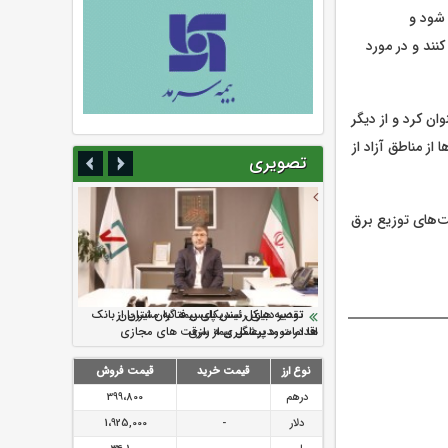
 شود و
نند و در مورد
ن کرد و از دیگر
ز مناطق آزاد از
تصویری
ت‌های توزیع برق
سرمایه بیمه کوثر به ۴ همت می‌رسد
نود ثانیه با فولاد سنگان
ارزش سهام عدالت بالا رفت
تقدیر دبیرکل سندیکای بیمه گران ایران از
توصیه های رئیس پلیس فتا به مشتریان بانک
اقدامات مدیرعامل بیمه رازی
ها در مورد پیشگیری از سرقت های مجازی
نوع ارز
قیمت خرید
قیمت فروش
درهم
399،800
دلار
-
1،925,000