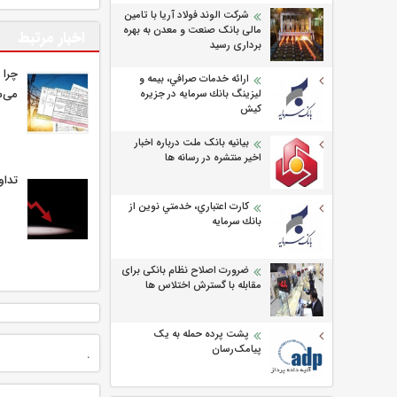
شرکت الوند فولاد آریا با تامین
مالی بانک صنعت و معدن به بهره
اخبار مرتبط
برداری رسید
چرا 
ارائه خدمات صرافي، بيمه و
می‌ش
ليزينگ بانك سرمايه در جزيره
كيش
بیانیه بانک ملت درباره اخبار
اخیر منتشره در رسانه ها
تداو
كارت اعتباري، خدمتي نوين از
بانك سرمايه
ضرورت اصلاح نظام بانکی برای
مقابله با گسترش اختلاس ها
پشت پرده حمله به یک
پیامک‌رسان
.