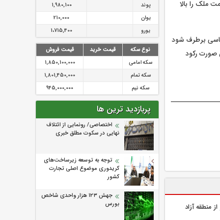
ت ملک را بالا
پوند
1,980,100
یوان
210,000
یورو
1،715,400
سیاسی برطرف شود
نوع سکه
قیمت خرید
قیمت فروش
ن صورت رکود
سکه امامی
1,850,100,000
سکه تمام
1,801,450,000
سکه نیم
945,000,000
پربازدید ترین ها
اختصاصی/ رونمایی از ائتلاف‌
نهایی در سکوت مطلق خبری
توجه به توسعه زیرساخت‌های
کریدوری موضوع اصلی تجارت
کشور
جهش ۱۲۳ هزار واحدی شاخص
بورس
ز منطقه آزاد