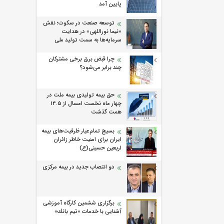
پایین آمد
توسعه صنعت در سکوت؛ نقش
«نیما نوراللهی» در هدایت
سرمایه‌ها به سمت تولید ملی
چرا قبض برق برخی مشترکان
چند برابر می‌شود؟
حق بیمه تولیدی بیمه ملت در
چهار ماه نخست امسال از 14.5
همت گذشت
بسیج تمام‌عیار ظرفیت‌های بیمه
ایران برای امنیت خاطر زائران
اربعین حسینی(ع)
دو انتصاب جدید در بیمه مرکزی
برگزاری ششمین كارگاه آموزشی
آشنایی با خدمات «تیم بانك»