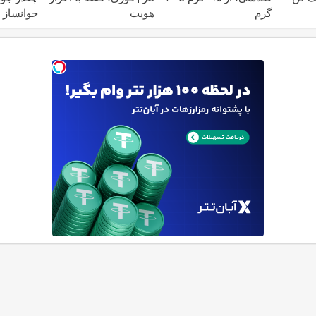
گرم
هویت
جوانساز ا
تخفیف وی