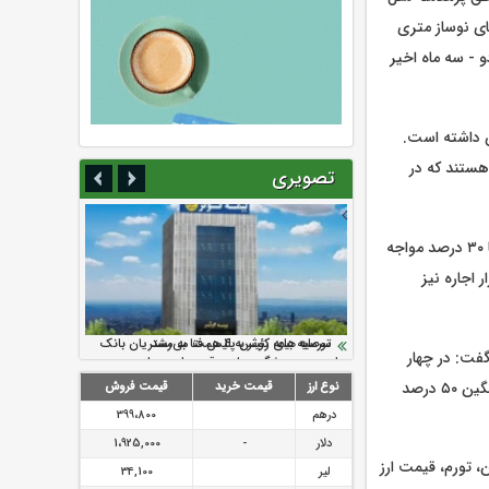
ای نوساز متری
رف همین دو - سه ماه اخیر
‌های ساختمانی بین ۳۰ تا ۴۰ درصد افزایش داشته است.
 هستند که در
تصویری
این عضو هیات رئیسه اتحادیه مشاوران املاک یادآور شد: معمولا بازار مسکن شب عید با تورم ۲۰ تا ۳۰ درصد مواجه
 اجاره نیز
سرمایه بیمه کوثر به ۴ همت می‌رسد
نود ثانیه با فولاد سنگان
ارزش سهام عدالت بالا رفت
تقدیر دبیرکل سندیکای بیمه گران ایران از
توصیه های رئیس پلیس فتا به مشتریان بانک
گفت: در چهار
اقدامات مدیرعامل بیمه رازی
ها در مورد پیشگیری از سرقت های مجازی
سال گذشته دولت نرخ مجاز رشد اجاره بها در تهران را ۲۵ درصد اعلام کرده اما اجاره بها به طور میانگین ۵۰ درصد
نوع ارز
قیمت خرید
قیمت فروش
درهم
399،800
دلار
-
1،925,000
 تورم، قیمت ارز
لیر
34,100