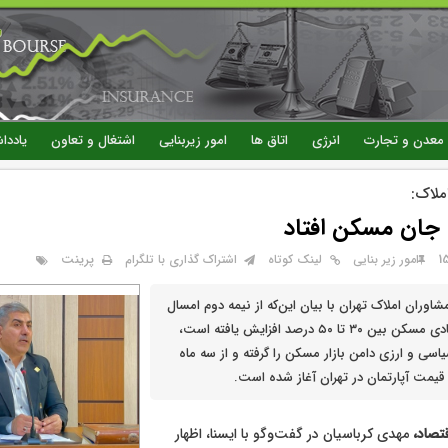
رفتن
به
محتوای
اصلی
معدن و تجارت
انرژی
اتاق ها
امور زیربنایی
اشتغال و تعاون
یاددا
املاک:
 جان مسکن افتاد
پرینت
امور زیر بنایی
لینک کوتاه
اشتراک گذاری با تلگرام
 مشاوران املاک تهران با بیان این‌که از نیمه دوم امسال
قیمت‌های پیشنهادی مسکن بین ۳۰ تا ۵۰ درصد افزایش یافته است،
سی و ارزی دامن بازار مسکن را گرفته و از سه ماه
قیمت آپارتمان در تهران آغاز شده است.
تصاد،
مهدی کرباسیان در گفت‌وگو با ایسنا، اظهار