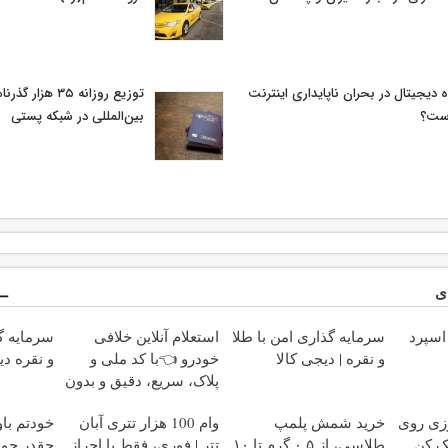
ه دیجیتال در بحران ناپایداری اینترنت
توزیع روزانه ۳۵ هزا
ست؟
بین‌المللی در شبکه پستی
ی
EURUS با اسپرد
سرمایه گذاری امن با طلا
استعلام آنلاین خلافی
سرمایه گذ
و نقره | دیجی کالا
خودرو 👈با کد ملی و
و نقره دی
پلاک، سریع، دقیق و بدون
معطلی
زی روی
خرید شمش پلمپ
وام 100 هزار تتری آبان
خودتم با
یک کن
طلاسی، از ۰.۵ گرم تا ۱۰
تتر | فوری، فقط با احراز
چقدر جو