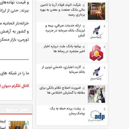
و قیمت نهاده‌های 
شرکت الوند فولاد آریا با تامین
مالی بانک صنعت و معدن به بهره
ببرند. حتی از ارزان
برداری رسید
خزانه‌دار اتحادیه
ارائه خدمات صرافي، بيمه و
ليزينگ بانك سرمايه در جزيره
و کشور به آرامش ب
كيش
تورمی، بازار مسکن
بیانیه بانک ملت درباره اخبار
اخیر منتشره در رسانه ها
كارت اعتباري، خدمتي نوين از
بانك سرمايه
ما را در شبکه های 
کانال تلگرام دیوان 
ضرورت اصلاح نظام بانکی برای
مقابله با گسترش اختلاس ها
اخبار مرتبط
پشت پرده حمله به یک
پیامک‌رسان
ایجا
اسنا