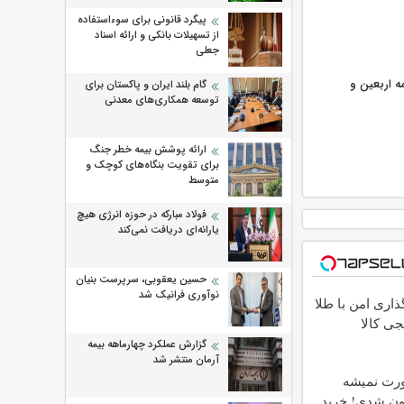
پیگرد قانونی برای سوءاستفاده
از تسهیلات بانکی و ارائه اسناد
جعلی
ر گذرنامه اربعین و
گام بلند ایران و پاکستان برای
توسعه همکاری‌های معدنی
ارائه پوشش بیمه خطر جنگ
برای تقویت بنگاه‌های کوچک و
متوسط
فولاد مبارکه در حوزه انرژی هیچ
یارانه‌ای دریافت نمی‌کند
حسین یعقوبی، سرپرست بنیان
نوآوری فرانیک شد
اری امن با طلا
جی کالا
گزارش عملکرد چهارماهه بیمه
آرمان منتشر شد
ورت نمیشه
ون شدی! خرید