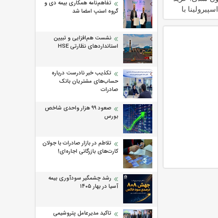
تفاهم‌نامه همکاری بیمه دی و
سپیرولینا با
گروه اسنپ امضا شد
ژه
نشست هم‌افزایی و تبیین
استانداردهای نظارتی HSE
تکذیب خبر نادرست درباره
حساب‌های مشتریان بانک
صادرات
صعود ۹۹ هزار واحدی شاخص
بورس
تلاطم در بازار صادرات با جولان
کارت‌های بازرگانی اجاره‌ای!
رشد چشمگیر سودآوری بیمه
آسیا در بهار ۱۴۰۵
تاکید مدیرعامل پتروشیمی