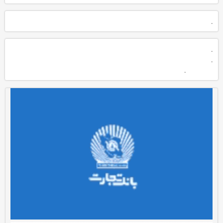
.
.
.
.