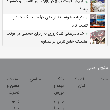
افزایش قیمت برنج در بازار؛ طارم هاشمی و دم‌سیاه
چند؟
«کچاد» با رشد ۲۶ درصدی درآمد، جایگاه خود را
تثبیت کرد
خدمت‌رسانی شبانه‌روزی به زائران حسینی در موکب
هلدینگ خلیج‌فارس در عسلویه
منوی اصلی
خانه
اقتصاد
بانک،
سیاسی
صنعت،
کلان
بیمه و
معدن و
بورس
تجارت
ب
ب
ب
ت
ص
و
ی
ا
ج
ن