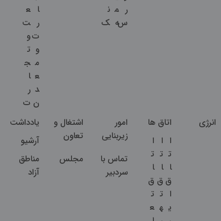
ر
م
ن
ا
ع
س
ه
ک
ر
ت
ت
و
و
ت
م
ج
ع
ا
د
ر
ن
ت
انرژی
اتاق ها
امور
اشتغال و
یادداشت
زیربنایی
تعاون
ا
ا
ا
آرشیو
ت
ت
ت
تماس با
مجلس
مناطق
ا
ا
ا
سردبیر
آزاد
ق
ق
ق
ا
ت
ت
ی
ه
ع
ر
ر
ا