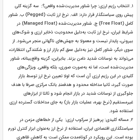
۱. انتخاب رژیم ارزی: چرا شناور مدیریت‌شده واقعی؟: سه گزینه کلی
پیش روی سیاستگذار قرار دارد: الف. نرخ ارز ثابت (Pegged) ب. شناور
کامل (Free Float) ج. شناور مدیریت‌شده (Managed Float) در
شرایط ایران، نرخ ارز ثابت به‌دلیل محدودیت ذخایر ارزی و شوک‌‌های
بیرونی، پایدار نیست و معمولا به جهش‌های ناگهانی منجر می‌شود. از
سوی دیگر، شناور کامل نیز به‌دلیل عمق کم بازار ارز و شکنندگی انتظارات،
می‌تواند به نوسانات شدید دامن بزند. بنابراین، گزینه واقع‌بینانه، شناور
مدیریت‌شده است، اما نه به‌صورت صوری، بلکه واقعی. ویژگی‌های
کلیدی در این رژیم ارزی آن است که اولا تعیین نرخ ارز توسط بازار
صورت گیرد، ثانیا مداخله محدود و هدفمندِ بانک مرکزی صرفا با هدف
جلوگیری از نوسانات شدید در بازار انجام شود و ثالثا از ابزار‌های
غیرمستقیم (نرخ بهره، عملیات بازار باز) به ‌جای مداخلات گسترده ارزی
استفاده شود.
۲. مساله کلیدی: پرهیز از سرکوب ارزی: یکی از خطا‌های مزمن در
سیاستگذاری اقتصادی ایران، استفاده از نرخ ارز به‌‌عنوان ابزار کنترل تورم
بوده است. این رویکرد در کوتاه‌مدت ممکن است به کاهش ظاهری