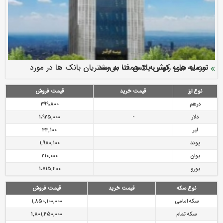
سرمایه بیمه کوثر به ۴ همت می‌رسد
نود ثانیه با فولاد سنگان
ارزش سهام عدالت بالا رفت
توصیه های رئیس پلیس فتا به مشتریان بانک ها در مورد
تقدیر دبیرکل سندیکای بیمه گران ایران از اقدامات مدیرعامل بیمه
رازی
پیشگیری از سرقت های مجازی
نوع ارز
قیمت خرید
قیمت فروش
درهم
399،800
دلار
-
1،925,000
لیر
34,100
پوند
1,980,100
یوان
210,000
یورو
1،715,400
نوع سکه
قیمت خرید
قیمت فروش
سکه امامی
1,850,100,000
سکه تمام
1,801,450,000