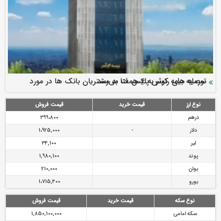
سرمایه بیمه کوثر به ۴ همت می‌رسد
نود ثانیه با فولاد سنگان
ارزش سهام عدالت بالا رفت
توصیه های رئیس پلیس فتا به مشتریان بانک ها در مورد
تقدیر دبیرکل سندیکای بیمه گران ایران از اقدامات مدیرعامل بیمه
رازی
پیشگیری از سرقت های مجازی
نوع ارز
قیمت خرید
قیمت فروش
درهم
399،800
دلار
-
1،925,000
لیر
34,100
پوند
1,980,100
یوان
210,000
یورو
1،715,400
نوع سکه
قیمت خرید
قیمت فروش
سکه امامی
1,850,100,000