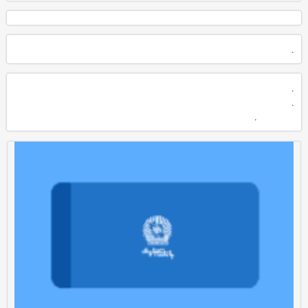
.
.
.
.