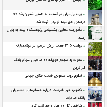
بیمه پارسیان در آستانه 10 همتی شدن؛ رشد ۵۷
درصدی حق بیمه تولیدی ثبت شد
مأموریت معاون پشتیبانی پژوهشكده بیمه به پایان
رسید
روایت ۱۳.۵ همت ارزش‌آفرینی در فولادمبارکه
دعوت به مجمع فوق‌العاده صاحبان سهام بانک
کارآفرین
تداوم روند صعودی قیمت طلای جهانی
تکذیب خبر نادرست درباره حساب‌های مشتریان
بانک صادرات
شاخص کل ۲۰ هزار واحد افت کرد