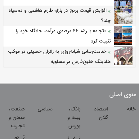
افزایش قیمت برنج در بازار؛ طارم هاشمی و دم‌سیاه
چند؟
«کچاد» با رشد ۲۶ درصدی درآمد، جایگاه خود را
تثبیت کرد
خدمت‌رسانی شبانه‌روزی به زائران حسینی در موکب
هلدینگ خلیج‌فارس در عسلویه
منوی اصلی
خانه
اقتصاد
بانک،
سیاسی
صنعت،
کلان
بیمه و
معدن و
بورس
تجارت
ب
ب
ب
ت
ص