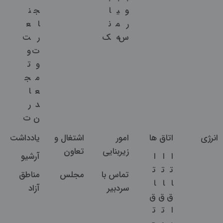
و
ی
ا
ج
ن
ر
م
ن
ا
ع
س
ه
ک
ر
ت
ت
و
و
ت
م
ج
ع
ا
د
ر
ن
ت
انرژی
اتاق ها
امور
اشتغال و
یادداشت
زیربنایی
تعاون
ا
ا
ا
آرشیو
ت
ت
ت
تماس با
مجلس
مناطق
ا
ا
ا
سردبیر
آزاد
ق
ق
ق
ا
ت
ت