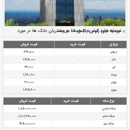
سرمایه بیمه کوثر به ۴ همت می‌رسد
نود ثانیه با فولاد سنگان
ارزش سهام عدالت بالا رفت
توصیه های رئیس پلیس فتا به مشتریان بانک ها در مورد
تقدیر دبیرکل سندیکای بیمه گران ایران از اقدامات مدیرعامل بیمه
رازی
پیشگیری از سرقت های مجازی
نوع ارز
قیمت خرید
قیمت فروش
درهم
399،800
دلار
-
1،925,000
لیر
34,100
پوند
1,980,100
یوان
210,000
یورو
1،715,400
نوع سکه
قیمت خرید
قیمت فروش
سکه امامی
1,850,100,000
سکه تمام
1,801,450,000
سکه نیم
945,000,000