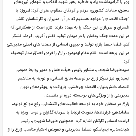
وی با گرامیداشت یاد و خاطره رهبر شهید انقلاب و شهدای نیروهای
مسلح، مقامات کشوری، مردم و کودکان مظلوم، عنوان کرد: امروزه با
"جنگ اقتصادی" مواجه هستیم که در آن مدیران و کارشناسان نقش
افسران و سربازان این جنگ را به عهده دارند. لازم است از همکارانی که
در این مدت جنگ رمضان با در میدان تولید نقش آفرینی کردند نشکر
کنم. قطعا حفظ بازار، تولید و نیروی انسانی از دغدغه‌های اصلی مدیریتی
در این برهه است. قائم مقام ایمیدرو، زارع را فردی اخلاق مدار توصیف
کرد.
سیدعلیرضا شجاعی، مشاور رئیس هیأت عامل و مدیر روابط عمومی
ایمیدرو، نیز تمرکز زارع بر توسعه منابع انسانی، و نوجه به مفاهیم
اقتصاد دانش‌بنیان، اقتصاد چرخشی، بازیافت و رویکردهای نوین
مدیریتی را از ویژگی‌های برجسته دوره او دانست.
زارع در سخنان خود به توسعه فعالیت‌های اکتشافی، رفع موانع تولید،
ساماندهی قراردادها، تقویت ارتباط با سرمایه‌گذاران و توجه ویژه به
کرامت انسانی کارکنان اشاره کرد. همچنین علیرضا شهیدی، رئیس
هیات‌مدیره ایمپاسکو، تسلط مدیریتی و تفویض اختیار مناسب زارع را از