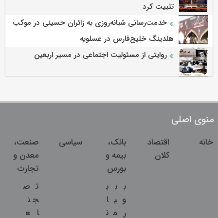
تثبیت کرد
خدمت‌رسانی شبانه‌روزی به زائران حسینی در موکب
هلدینگ خلیج‌فارس در عسلویه
روایتی از مسئولیت اجتماعی در مسیر اربعین
منوی اصلی
خانه
اقتصاد
بانک،
سیاسی
صنعت،
کلان
بیمه و
معدن و
بورس
تجارت
ب
ب
ب
ت
ص
و
ی
ا
ج
ن
ر
م
ن
ا
ع