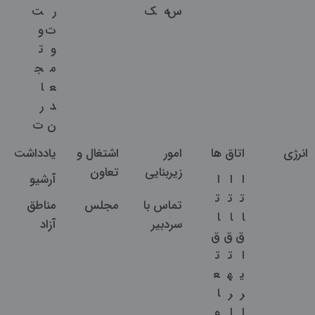
س
ه
ک
ر
ت
ت
و
و
ت
م
ج
ع
ا
د
ر
ن
ت
انرژی
اتاق ها
امور
اشتغال و
یادداشت
زیربنایی
تعاون
ا
ا
ا
آرشیو
ت
ت
ت
تماس با
مجلس
مناطق
ا
ا
ا
سردبیر
آزاد
ق
ق
ق
ا
ت
ت
ی
ه
ع
ر
ر
ا
ا
ا
و