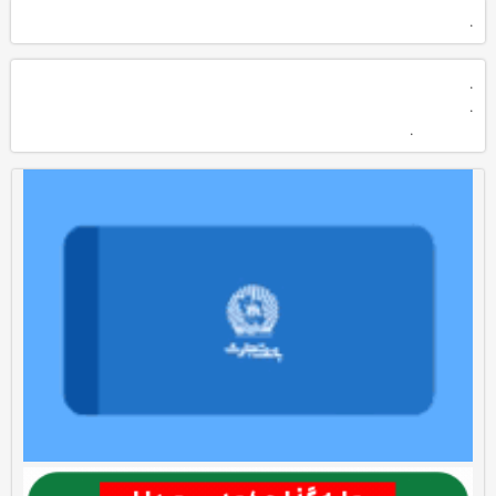
.
.
.
.