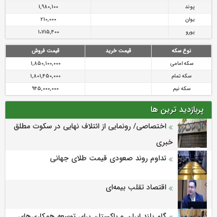
پوند
1,980,100
یوان
210,000
یورو
1،715,400
نوع سکه
قیمت خرید
قیمت فروش
سکه امامی
1,850,100,000
سکه تمام
1,801,450,000
سکه نیم
945,000,000
پربازدید ترین ها
اختصاصی/ رونمایی از ائتلاف‌ نهایی در سکوت مطلق
خبری
تداوم روند صعودی قیمت طلای جهانی
اقتصاد تقلب بیمه‌ای
گام بلند ایران و پاکستان برای توسعه همکاری‌های