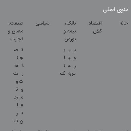
منوی اصلی
خانه
اقتصاد
بانک،
سیاسی
صنعت،
کلان
بیمه و
معدن و
بورس
تجارت
ب
ب
ب
ت
ص
و
ی
ا
ج
ن
ر
م
ن
ا
ع
س
ه
ک
ر
ت
ت
و
و
ت
م
ج
ع
ا
د
ر
ن
ت