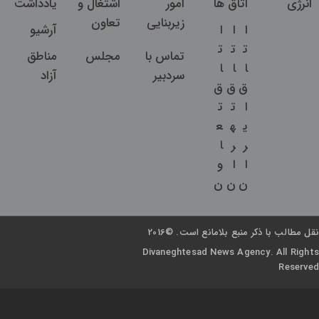
انرژی
اتاق ها
امور
اشتغال و
یادداشت
زیربنایی
تعاون
ا
ا
ا
آرشیو
ت
ت
ت
تماس با
مجلس
مناطق
ا
ا
ا
سردبیر
آزاد
ق
ق
ق
ا
ت
ت
ی
ه
ع
ر
ر
ا
ا
ا
و
ن
ن
ن
نقل مطالب با ذکر منبع بلامانع است. ©2016
Divaneghtesad News Agency. All Rights
Reserved