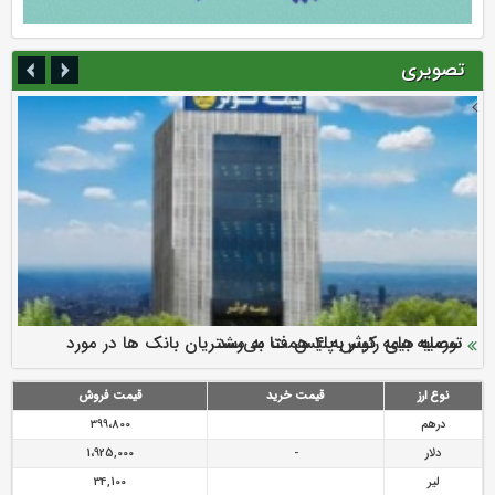
تصویری
سرمایه بیمه کوثر به ۴ همت می‌رسد
نود ثانیه با فولاد سنگان
ارزش سهام عدالت بالا رفت
توصیه های رئیس پلیس فتا به مشتریان بانک ها در مورد
تقدیر دبیرکل سندیکای بیمه گران ایران از اقدامات مدیرعامل بیمه
رازی
پیشگیری از سرقت های مجازی
نوع ارز
قیمت خرید
قیمت فروش
درهم
399،800
دلار
-
1،925,000
لیر
34,100