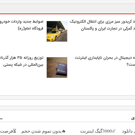
د کریدور سبز مرزی برای انتقال الکترونیک
ضوابط جدید واردات خودرو ا
د گمرکی در تجارت ایران و پاکستان
فرودگاه امام(ره)
ه دیجیتال در بحران ناپایداری اینترنت
توزیع روزانه ۳۵ هزا
ست؟
بین‌المللی در شبکه پستی
ی
دانلود
☄️3000گیگ اینترنت
🔥بدون تموم شدن حجم
⏳فرصت م