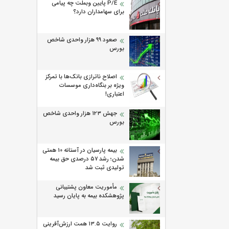
P/E پایین وبملت چه پیامی
برای سهامداران دارد؟
صعود ۹۹ هزار واحدی شاخص
بورس
اصلاح ناترازی بانک‌ها با تمرکز
ویژه بر بنگاه‌داری موسسات
اعتباری!
جهش ۱۲۳ هزار واحدی شاخص
بورس
بیمه پارسیان در آستانه 10 همتی
شدن؛ رشد ۵۷ درصدی حق بیمه
تولیدی ثبت شد
مأموریت معاون پشتیبانی
پژوهشكده بیمه به پایان رسید
روایت ۱۳.۵ همت ارزش‌آفرینی