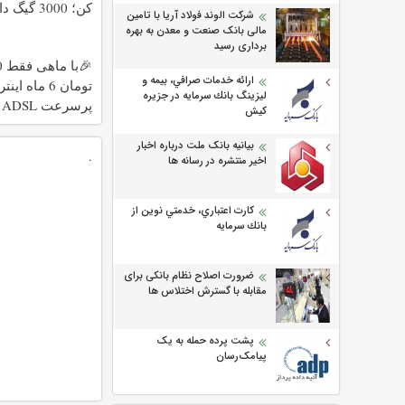
کن؛ 3000 گیگ داری!!
شرکت الوند فولاد آریا با تامین
مالی بانک صنعت و معدن به بهره
برداری رسید
ارائه خدمات صرافي، بيمه و
تومان 6 ماه ای
ليزينگ بانك سرمايه در جزيره
پرسرعت ADSL بگیر!!
كيش
بیانیه بانک ملت درباره اخبار
.
اخیر منتشره در رسانه ها
كارت اعتباري، خدمتي نوين از
بانك سرمايه
ضرورت اصلاح نظام بانکی برای
مقابله با گسترش اختلاس ها
پشت پرده حمله به یک
پیامک‌رسان