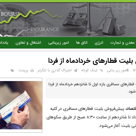
رفتن
به
محتوای
اصلی
معدن و تجارت
انرژی
اتاق ها
امور زیربنایی
اشتغال و تعاون
یاددا
لیت قطار‌های خردادماه از فردا
پرینت
امور زیر بنایی
لینک کوتاه
اشتراک گذاری با تلگرام
ار‌های مسافری بازه اول تا شانزدهم خردادماه از فردا
شود.
قتصاد،
پیش‌فروش بلیت قطار‌های مسافری در کلیه
محور‌ها از اول خرداد تا شانزدهم از ساعت ۸:۳۰ صبح از طریق سکو‌های
ی بلیت آغاز می‌شود.