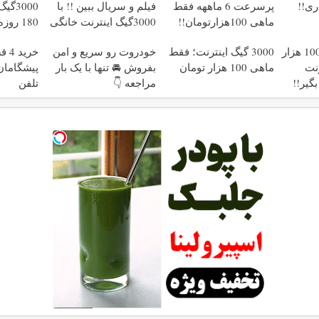
پرسرعت 6 ماههه فقط
فیلم و سریال ببین !! با
3000
ماهی 100هزارتومان!!
3000گیگ اینترنت خانگی
پیشگ
هزارتومان
🎉با ماهی فقط 100 هزار
3000 گیگ اینترنت؛ فقط
خودروت رو سریع و امن
خری
نترنت
ماهی 100 هزار تومان
بفروش 🚘 تنها با یک بار
پیشگامان 
مراجعه 👇
تلفن