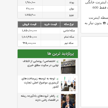
گیگ اینترنت خانگی
پوند
1,980,100
180 روزه فقط 600
یوان
210,000
!!
یورو
1،715,400
د 4 قسطه اینترنت
☎️ بدون نیاز به
نوع سکه
قیمت خرید
قیمت فروش
سکه امامی
1,850,100,000
سکه تمام
1,801,450,000
سکه نیم
945,000,000
پربازدید ترین ها
اختصاصی/ رونمایی از ائتلاف‌
نهایی در سکوت مطلق خبری
توجه به توسعه زیرساخت‌های
کریدوری موضوع اصلی تجارت
کشور
راغفر: ثروت‌های بادآورده ریشه
در اقتصاد رانتی دارند