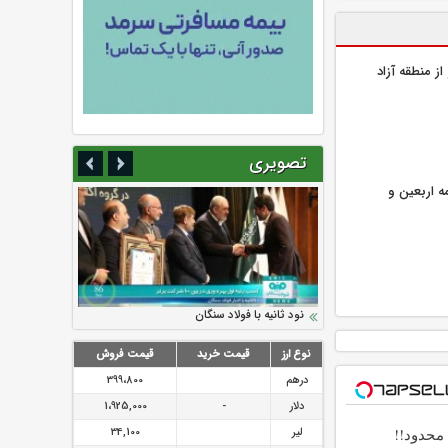
ز منطقه آزاد
تصویری
ر گذرنامه اربعین و
سرمایه بیمه کوثر به ۴ همت می‌رسد
نود ثانیه با فولاد سنگان
ارزش سهام عدالت بالا رفت
تقدیر دبیرکل سندیکای بیمه گران ایران از
توصیه های رئیس پلیس فتا به مشتریان بانک
اقدامات مدیرعامل بیمه رازی
ها در مورد پیشگیری از سرقت های مجازی
نوع ارز
قیمت خرید
قیمت فروش
درهم
399،800
دلار
-
1،925,000
حدود!!
لیر
34,100