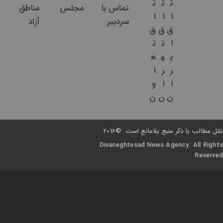
زیربنایی
تعاون
ا
ا
ا
آرشیو
ت
ت
ت
تماس با
مجلس
مناطق
ا
ا
ا
سردبیر
آزاد
ق
ق
ق
ا
ت
ت
ی
ه
ع
ر
ر
ا
ا
ا
و
ن
ن
ن
نقل مطالب با ذکر منبع بلامانع است. ©2016
Divaneghtesad News Agency. All Rights
Reserved