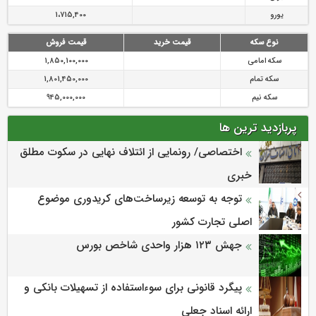
پوند
1,980,100
یوان
210,000
یورو
1،715,400
نوع سکه
قیمت خرید
قیمت فروش
سکه امامی
1,850,100,000
سکه تمام
1,801,450,000
سکه نیم
945,000,000
پربازدید ترین ها
اختصاصی/ رونمایی از ائتلاف‌ نهایی در سکوت مطلق
خبری
توجه به توسعه زیرساخت‌های کریدوری موضوع
اصلی تجارت کشور
جهش ۱۲۳ هزار واحدی شاخص بورس
پیگرد قانونی برای سوءاستفاده از تسهیلات بانکی و