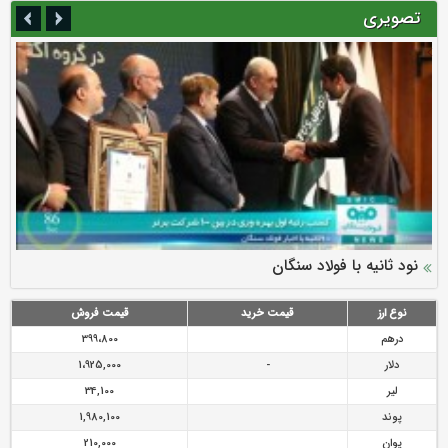
تصویری
سرمایه بیمه کوثر به ۴ همت می‌رسد
نود ثانیه با فولاد سنگان
ارزش سهام عدالت بالا رفت
توصیه های رئیس پلیس فتا به مشتریان بانک ها در مورد
تقدیر دبیرکل سندیکای بیمه گران ایران از اقدامات مدیرعامل بیمه
رازی
پیشگیری از سرقت های مجازی
نوع ارز
قیمت خرید
قیمت فروش
درهم
399،800
دلار
-
1،925,000
لیر
34,100