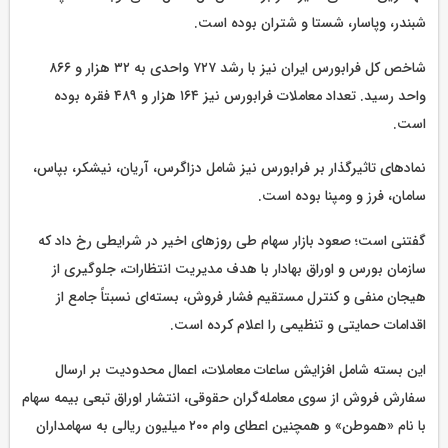
شبندر، وپاسار، شستا و شتران بوده است.
شاخص کل فرابورس ایران نیز با رشد ۷۲۷ واحدی به ۳۲ هزار و ۸۶۶
واحد رسید. تعداد معاملات فرابورس نیز ۱۶۴ هزار و ۴۸۹ فقره بوده
است.
نمادهای تاثیرگذار بر فرابورس نیز شامل دزاگرس، آریان، نیشکر، بپاس،
سامان، فرز و ومپنا بوده است.
گفتنی است؛ صعود بازار سهام طی روزهای اخیر در شرایطی رخ داد که
سازمان بورس و اوراق بهادار با هدف مدیریت انتظارات، جلوگیری از
هیجان منفی و کنترل مستقیم فشار فروش، بسته‌ای نسبتاً جامع از
اقدامات حمایتی و تنظیمی را اعلام کرده است.
این بسته شامل افزایش ساعات معاملات، اعمال محدودیت بر ارسال
سفارش فروش از سوی معامله‌گران حقوقی، انتشار اوراق تبعی بیمه سهام
با نام «هموطن» و همچنین اعطای وام ۲۰۰ میلیون ریالی به سهامداران