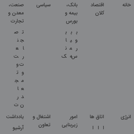
منوی اصلی
خانه
اقتصاد
بانک،
سیاسی
صنعت،
کلان
بیمه و
معدن و
بورس
تجارت
ب
ب
ب
ت
ص
و
ی
ا
ج
ن
ر
م
ن
ا
ع
س
ه
ک
ر
ت
ت
و
و
ت
م
ج
ع
ا
د
ر
ن
ت
انرژی
اتاق ها
امور
اشتغال و
یادداشت