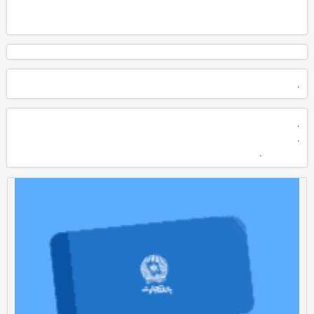
.
.
.
.