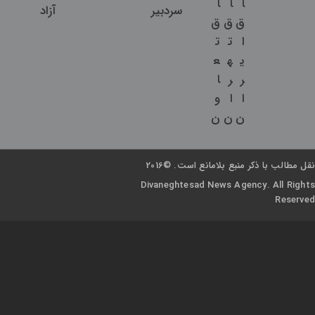
ا
ا
ا
سردبیر
آزاد
ق
ق
ق
ا
ت
ت
ی
ه
ع
ر
ر
ا
ا
ا
و
ن
ن
ن
نقل مطالب با ذکر منبع بلامانع است. ©2016
Divaneghtesad News Agency. All Rights
Reserved