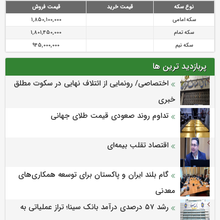
نوع سکه
قیمت خرید
قیمت فروش
سکه امامی
1,850,100,000
سکه تمام
1,801,450,000
سکه نیم
945,000,000
پربازدید ترین ها
اختصاصی/ رونمایی از ائتلاف‌ نهایی در سکوت مطلق
خبری
تداوم روند صعودی قیمت طلای جهانی
اقتصاد تقلب بیمه‌ای
گام بلند ایران و پاکستان برای توسعه همکاری‌های
معدنی
رشد ۵۷ درصدی درآمد بانک سینا؛ تراز عملیاتی به