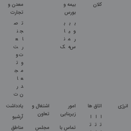
کلان
بیمه و
معدن و
بورس
تجارت
ب
ب
ب
ت
ص
و
ی
ا
ج
ن
ر
م
ن
ا
ع
س
ه
ک
ر
ت
ت
و
و
ت
م
ج
ع
ا
د
ر
ن
ت
انرژی
اتاق ها
امور
اشتغال و
یادداشت
زیربنایی
تعاون
ا
ا
ا
آرشیو
ت
ت
ت
تماس با
مجلس
مناطق