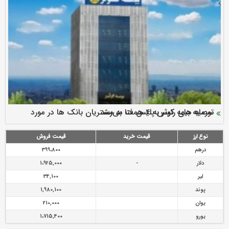
سرمایه بیمه کوثر به ۴ همت می‌رسد
نود ثانیه با فولاد سنگان
ارزش سهام عدالت بالا رفت
توصیه های رئیس پلیس فتا به مشتریان بانک ها در مورد
تقدیر دبیرکل سندیکای بیمه گران ایران از اقدامات مدیرعامل بیمه
رازی
پیشگیری از سرقت های مجازی
نوع ارز
قیمت خرید
قیمت فروش
درهم
399،800
دلار
-
1،925,000
لیر
34,100
پوند
1,980,100
یوان
210,000
یورو
1،715,400