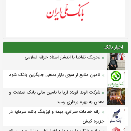
اخبار بانک
تحریک تقاضا با انتشار اسناد خزانه اسلامی
تامین منابع از سوی بازار بدهی جایگزین بانک شود
شرکت الوند فولاد آریا با تامین مالی بانک صنعت و
معدن به بهره برداری رسید
ارائه خدمات صرافي، بيمه و ليزينگ بانك سرمايه در
جزيره كيش
بیانیه بانک ملت درباره اخبار اخیر منتشره در رسانه