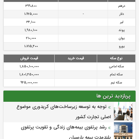
درهم
399،800
دلار
-
1،925,000
لیر
34,100
پوند
1,980,100
یوان
210,000
یورو
1،715,400
نوع سکه
قیمت خرید
قیمت فروش
سکه امامی
1,850,100,000
سکه تمام
1,801,450,000
سکه نیم
945,000,000
پربازدید ترین ها
توجه به توسعه زیرساخت‌های کریدوری موضوع
اصلی تجارت کشور
رشد پرتفوی بیمه‌های زندگی و تقویت پرتفوی
بلندمدت بیمه پارسیان