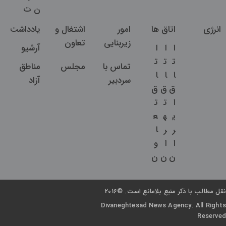
ن
ت
انرژی
اتاق ها
امور
اشتغال و
یادداشت
زیربنایی
تعاون
ا
ا
ا
آرشیو
ت
ت
ت
تماس با
مجلس
مناطق
ا
ا
ا
سردبیر
آزاد
ق
ق
ق
ا
ت
ت
ی
ه
ع
ر
ر
ا
ا
ا
و
ن
ن
ن
نقل مطالب با ذکر منبع بلامانع است. ©2016
Divaneghtesad News Agency. All Rights
Reserved