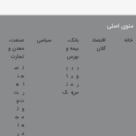
منوی اصلی
خانه
اقتصاد
بانک،
سیاسی
صنعت،
کلان
بیمه و
معدن و
بورس
تجارت
ب
ب
ب
ت
ص
و
ی
ا
ج
ن
ر
م
ن
ا
ع
س
ه
ک
ر
ت
ت
و
و
ت
م
ج
ع
ا
د
ر