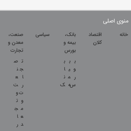
منوی اصلی
خانه
اقتصاد
بانک،
سیاسی
صنعت،
کلان
بیمه و
معدن و
بورس
تجارت
ب
ب
ب
ت
ص
و
ی
ا
ج
ن
ر
م
ن
ا
ع
س
ه
ک
ر
ت
ت
و
و
ت
م
ج
ع
ا
د
ر