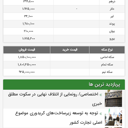
درهم
399،800
دلار
-
1،925,000
لیر
34,100
پوند
1,980,100
یوان
210,000
یورو
1،715,400
نوع سکه
قیمت خرید
قیمت فروش
سکه امامی
1,850,100,000
سکه تمام
1,801,450,000
سکه نیم
945,000,000
پربازدید ترین ها
اختصاصی/ رونمایی از ائتلاف‌ نهایی در سکوت مطلق
خبری
توجه به توسعه زیرساخت‌های کریدوری موضوع
اصلی تجارت کشور