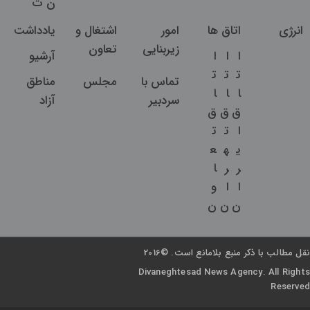
ن
ت
انرژی
اتاق ها
امور
اشتغال و
یادداشت
زیربنایی
تعاون
ا
ا
ا
آرشیو
ت
ت
ت
تماس با
مجلس
مناطق
ا
ا
ا
سردبیر
آزاد
ق
ق
ق
ا
ت
ت
ی
ه
ع
ر
ر
ا
ا
ا
و
ن
ن
ن
نقل مطالب با ذکر منبع بلامانع است. ©2016
Divaneghtesad News Agency. All Rights
Reserved