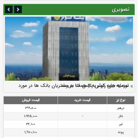
تصویری
سرمایه بیمه کوثر به ۴ همت می‌رسد
نود ثانیه با فولاد سنگان
ارزش سهام عدالت بالا رفت
توصیه های رئیس پلیس فتا به مشتریان بانک ها در مورد
تقدیر دبیرکل سندیکای بیمه گران ایران از اقدامات مدیرعامل بیمه
رازی
پیشگیری از سرقت های مجازی
نوع ارز
قیمت خرید
قیمت فروش
درهم
399،800
دلار
-
1،925,000
لیر
34,100
پوند
1,980,100