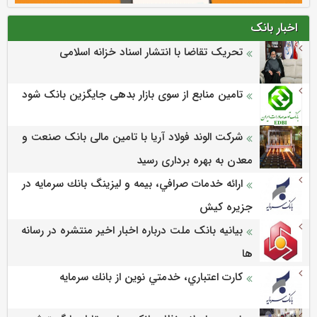
اخبار بانک
تحریک تقاضا با انتشار اسناد خزانه اسلامی
تامین منابع از سوی بازار بدهی جایگزین بانک شود
شرکت الوند فولاد آریا با تامین مالی بانک صنعت و
معدن به بهره برداری رسید
ارائه خدمات صرافي، بيمه و ليزينگ بانك سرمايه در
جزيره كيش
بیانیه بانک ملت درباره اخبار اخیر منتشره در رسانه
ها
كارت اعتباري، خدمتي نوين از بانك سرمايه