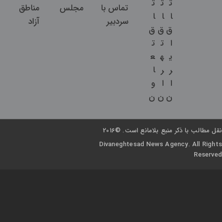
ت
ت
ت
تماس با
مجلس
مناطق
ا
ا
ا
سردبیر
آزاد
ق
ق
ق
ا
ت
ت
ی
ه
ع
ر
ر
ا
ا
ا
و
ن
ن
ن
نقل مطالب با ذکر منبع بلامانع است. ©2016
Divaneghtesad News Agency. All Rights
Reserved