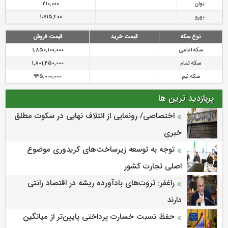
یوان
210,000
یورو
1،715,400
نوع سکه
قیمت خرید
قیمت فروش
سکه امامی
1,850,100,000
سکه تمام
1,801,450,000
سکه نیم
945,000,000
پربازدید ترین ها
اختصاصی/ رونمایی از ائتلاف‌ نهایی در سکوت مطلق
خبری
توجه به توسعه زیرساخت‌های کریدوری موضوع
اصلی تجارت کشور
راغفر: ثروت‌های بادآورده ریشه در اقتصاد رانتی
دارند
حفظ نسبت خسارت پرداختی پایین‌تر از میانگین