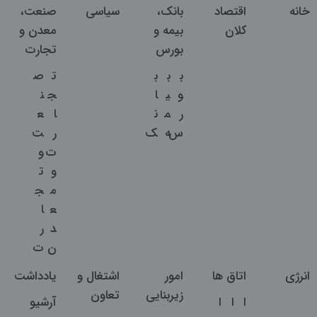
خانه
اقتصاد
بانک،
سیاسی
صنعت،
کلان
بیمه و
معدن و
بورس
تجارت
ب
ب
ب
ت
ص
و
ی
ا
ج
ن
ر
م
ن
ا
ع
س
ه
ک
ر
ت
ت
و
و
ت
م
ج
ع
ا
د
ر
ن
ت
انرژی
اتاق ها
امور
اشتغال و
یادداشت
زیربنایی
تعاون
ا
ا
ا
آرشیو