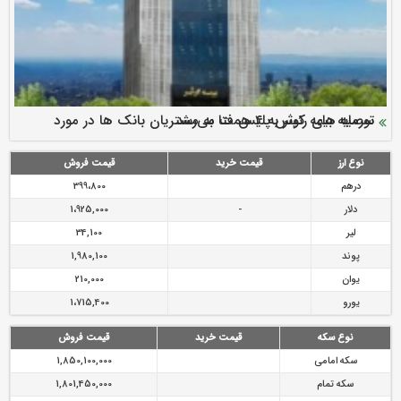
سرمایه بیمه کوثر به ۴ همت می‌رسد
نود ثانیه با فولاد سنگان
ارزش سهام عدالت بالا رفت
توصیه های رئیس پلیس فتا به مشتریان بانک ها در مورد
تقدیر دبیرکل سندیکای بیمه گران ایران از اقدامات مدیرعامل بیمه
رازی
پیشگیری از سرقت های مجازی
نوع ارز
قیمت خرید
قیمت فروش
درهم
399،800
دلار
-
1،925,000
لیر
34,100
پوند
1,980,100
یوان
210,000
یورو
1،715,400
نوع سکه
قیمت خرید
قیمت فروش
سکه امامی
1,850,100,000
سکه تمام
1,801,450,000