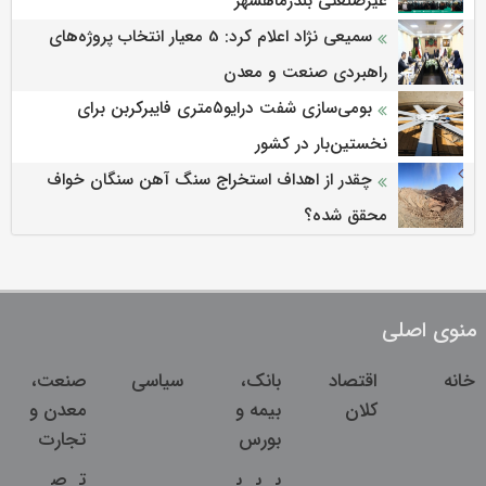
غیرصنعتی بندرماهشهر
سمیعی‌ نژاد اعلام کرد: 5 معیار انتخاب پروژه‌های
راهبردی صنعت و معدن
بومی‌سازی شفت درایو۵متری فایبرکربن برای
نخستین‌بار در کشور
چقدر از اهداف استخراج سنگ آهن سنگان خواف
محقق شده؟
منوی اصلی
خانه
اقتصاد
بانک،
سیاسی
صنعت،
کلان
بیمه و
معدن و
بورس
تجارت
ب
ب
ب
ت
ص