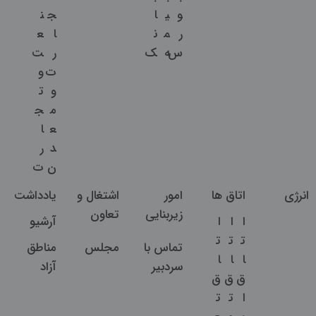
و
ی
ا
ج
ن
ر
م
ن
ا
ع
س
ه
ک
ر
ت
ت
و
و
ت
م
ج
ع
ا
د
ر
ن
ت
انرژی
اتاق ها
امور
اشتغال و
یادداشت
زیربنایی
تعاون
ا
ا
ا
آرشیو
ت
ت
ت
تماس با
مجلس
مناطق
ا
ا
ا
سردبیر
آزاد
ق
ق
ق
ا
ت
ت