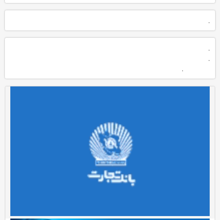
.
.
.
.