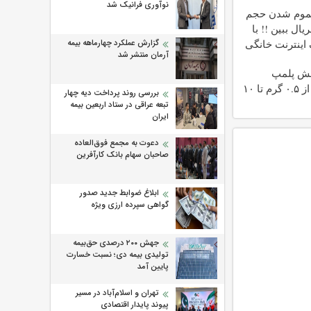
نوآوری فرانیک شد
تموم شدن حجم
یال ببین !! با
گیگ اینترنت خانگی
گزارش عملکرد چهارماهه بیمه
آرمان منتشر شد
ش پلمپ
طلاسی، از ۰.۵ گرم تا ۱۰
بررسی روند پرداخت دیه چهار
تبعه عراقی در ستاد اربعین بیمه
ایران
دعوت به مجمع فوق‌العاده
صاحبان سهام بانک کارآفرین
ابلاغ ضوابط جدید صدور
گواهی سپرده ارزی ویژه
جهش ۲۰۰ درصدی حق‌بیمه
تولیدی بیمه دی؛ نسبت خسارت
پایین آمد
تهران و اسلام‌آباد در مسیر
پیوند پایدار اقتصادی