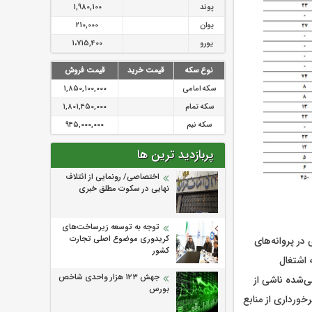
پوند
1,980,100
یوان
210,000
یورو
1،715,400
نوع سکه
قیمت خرید
قیمت فروش
سکه امامی
1,850,100,000
سکه تمام
1,801,450,000
سکه نیم
945,000,000
پربازدید ترین ها
اختصاصی/ رونمایی از ائتلاف‌
نهایی در سکوت مطلق خبری
توجه به توسعه زیرساخت‌های
کریدوری موضوع اصلی تجارت
در پروانه‌های
کشور
 اشتغال
جهش ۱۲۳ هزار واحدی شاخص
ی‌شده ناشی از
بورس
 برخورداری از منابع