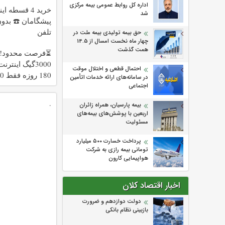
اداره كل روابط عمومی بیمه مركزی
خرید 4 قسطه ا
شد
پیشگامان ☎️ بدون 
تلفن
حق بیمه تولیدی بیمه ملت در
چهار ماه نخست امسال از 14.5
همت گذشت
⏳فرصت محدود!!
3000گیگ اینتر
احتمال قطعی و اختلال موقت
180 رو
در سامانه‌های ارائه خدمات اتأمین
هزارتومان!!
اجتماعی
.
بیمه پارسیان، همراه زائران
اربعین با پوشش‌های بیمه‌های
مسئولیت
پرداخت خسارت ۵۰۰ میلیارد
تومانی بیمه رازی به شرکت
هواپیمایی کارون
اخبار اقتصاد کلان
دولت دوازدهم و ضرورت
بازبینی نظام بانکی