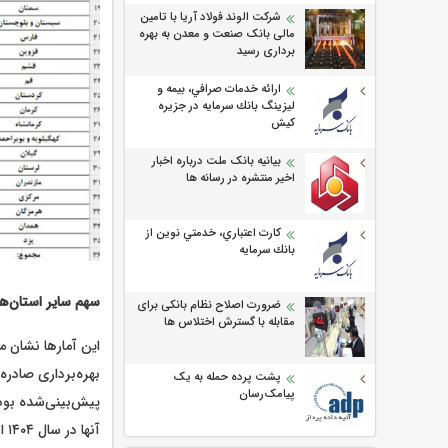
شرکت الوند فولاد آریا با تامین
مالی بانک صنعت و معدن به بهره
برداری رسید
ارائه خدمات صرافي، بيمه و
ليزينگ بانك سرمايه در جزيره
كيش
بیانیه بانک ملت درباره اخبار
اخیر منتشره در رسانه ها
كارت اعتباري، خدمتي نوين از
بانك سرمايه
سهم سایر استان‌ها
ضرورت اصلاح نظام بانکی برای
مقابله با گسترش اختلاس ها
این آمارها نشان م
بهره‌برداری صادره
پشت پرده حمله به یک
پیامک‌رسان
پیش‌بینی‌شده بود
آن