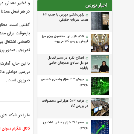
و ذخایر معدنی در
اخبار بورس
در هر فصل عمدتا 
رکوردشکنی بورس با جذب ۶.۲
همت سرمایه حقیقی
گفتنی است، مطابق
پاره‌وقت برای معدن
۸۹۵ هزار تن محصول روی میز
فروش بورس کالا می‌‌رود
تدریجی صدور پروان
اصلاح نقره در مسیر تعادل؛
با این حال، آماره
عوامل بنیادی همچنان حامی
بازارند
بررسی عواملی مان
جهش ۱۲۳ هزار واحدی شاخص
ضروری است.
بورس
عرضه ۵۰۳ هزار تنی محصولات
در بورس کالا
ما را در شبکه های 
صعود ۹۹ هزار واحدی شاخص
بورس
کانال تلگرام دیوان 