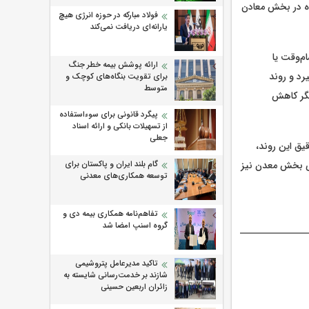
ده در بخش معادن
فولاد مبارکه در حوزه انرژی هیچ
یارانه‌ای دریافت نمی‌کند
م‌وقت یا
ارائه پوشش بیمه خطر جنگ
یرد و روند
برای تقویت بنگاه‌های کوچک و
متوسط
ز بهار تا زمستان ۱۴۰۴ می‌تواند بیانگر کاهش
پیگرد قانونی برای سوءاستفاده
از تسهیلات بانکی و ارائه اسناد
جعلی
یق این روند،
دی بخش معدن نیز
گام بلند ایران و پاکستان برای
توسعه همکاری‌های معدنی
تفاهم‌نامه همکاری بیمه دی و
گروه اسنپ امضا شد
تاکید مدیرعامل پتروشیمی
شازند بر خدمت‌رسانی شایسته به
زائران اربعین حسینی