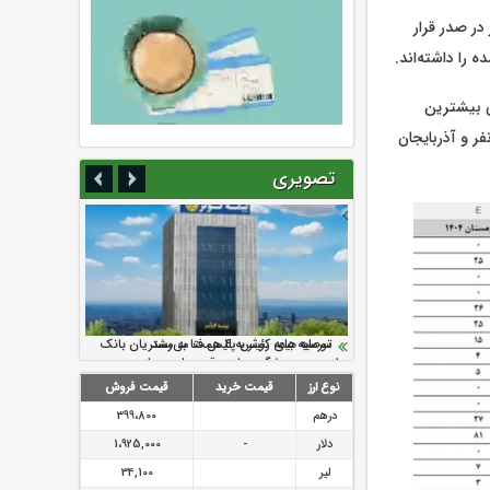
ده کشور در صدر قرار
 رضوی با ۸۱ نفر و سهمی ۱۸ درصدی بیشترین
پیش‌بینی‌شده را در میان استان‌های کشور به خود اختصاص داده و پس از آن کرمان با ۷۴ نفر و آذربایجان
تصویری
سرمایه بیمه کوثر به ۴ همت می‌رسد
نود ثانیه با فولاد سنگان
ارزش سهام عدالت بالا رفت
تقدیر دبیرکل سندیکای بیمه گران ایران از
توصیه های رئیس پلیس فتا به مشتریان بانک
اقدامات مدیرعامل بیمه رازی
ها در مورد پیشگیری از سرقت های مجازی
نوع ارز
قیمت خرید
قیمت فروش
درهم
399،800
دلار
-
1،925,000
لیر
34,100