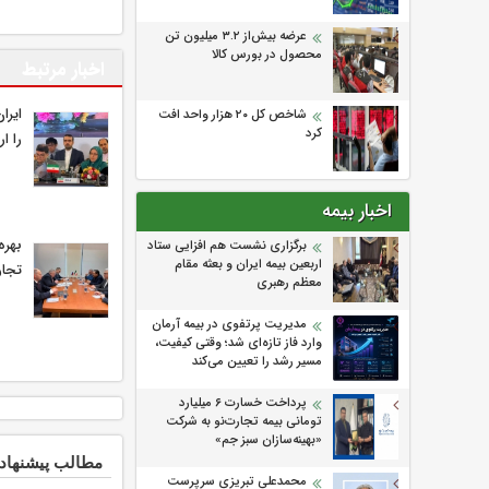
عرضه بیش‌از ۳.۲ میلیون تن
محصول در بورس کالا
اخبار مرتبط
ایرا
شاخص کل ۲۰ هزار واحد افت
کرد
را ار
اخبار بیمه
بهره
برگزاری نشست هم افزایی ستاد
اربعین بیمه ایران و بعثه مقام
تجار
معظم رهبری
مدیریت پرتفوی در بیمه آرمان
وارد فاز تازه‌ای شد؛ وقتی کیفیت،
مسیر رشد را تعیین می‌کند
پرداخت خسارت ۶ میلیارد
تومانی بیمه تجارت‌نو به شرکت
«بهینه‌سازان سبز جم»
مطالب پیشنهاد
محمدعلی تبریزی سرپرست