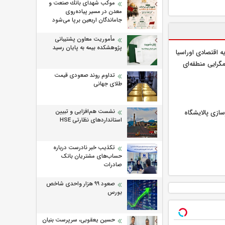
موكب شهدای بانك صنعت و
معدن در مسیر پیاده‌روی
جاماندگان اربعین برپا می‌شود
مأموریت معاون پشتیبانی
پژوهشكده بیمه به پایان رسید
ه اقتصادی اوراسیا
گرایی منطقه‌ای
تداوم روند صعودی قیمت
طلای جهانی
نشست هم‌افزایی و تبیین
زسازی پالایشگاه
استانداردهای نظارتی HSE
تکذیب خبر نادرست درباره
حساب‌های مشتریان بانک
صادرات
صعود ۹۹ هزار واحدی شاخص
بورس
حسین یعقوبی، سرپرست بنیان