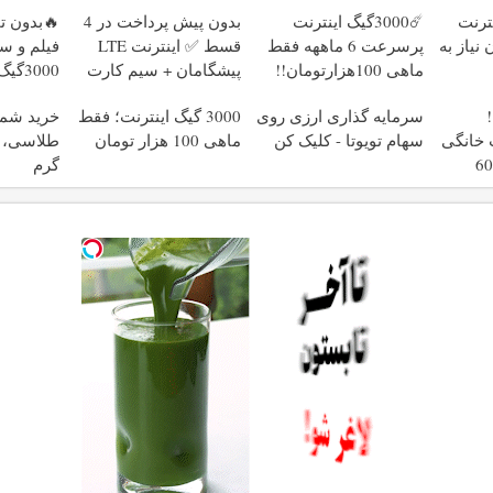
ینترنت
☄️3000گیگ اینترنت
بدون پیش پرداخت در 4
🔥بدون 
نیاز به
پرسرعت 6 ماههه فقط
قسط ✅ اینترنت LTE
فیلم و سر
ماهی 100هزارتومان!!
پیشگامان + سیم کارت
3000
رایگان
پیشگ
سرمایه گذاری ارزی روی
3000 گیگ اینترنت؛ فقط
خرید شم
نت خانگی
سهام تویوتا - کلیک کن
ماهی 100 هزار تومان
زه فقط 600
گرم