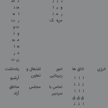
ب
ب
ب
ت
ص
و
ی
ا
ج
ن
ر
م
ن
ا
ع
س
ه
ک
ر
ت
ت
و
و
ت
م
ج
ع
ا
د
ر
ن
ت
انرژی
اتاق ها
امور
اشتغال و
یادداشت
زیربنایی
تعاون
ا
ا
ا
آرشیو
ت
ت
ت
تماس با
مجلس
مناطق
ا
ا
ا
سردبیر
آزاد
ق
ق
ق
ا
ت
ت