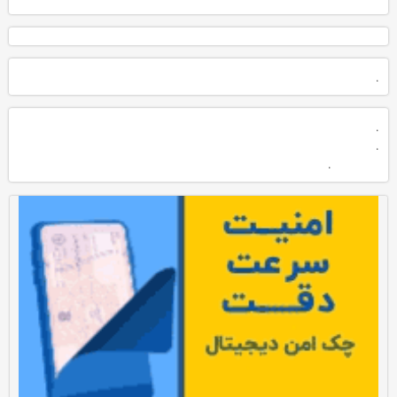
.
.
.
.