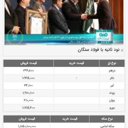
سرمایه بیمه کوثر به ۴ همت می‌رسد
نود ثانیه با فولاد سنگان
ارزش سهام عدالت بالا رفت
توصیه های رئیس پلیس فتا به مشتریان بانک ها در مورد
تقدیر دبیرکل سندیکای بیمه گران ایران از اقدامات مدیرعامل بیمه
رازی
پیشگیری از سرقت های مجازی
نوع ارز
قیمت خرید
قیمت فروش
درهم
399،800
دلار
-
1،925,000
لیر
34,100
پوند
1,980,100
یوان
210,000
یورو
1،715,400
نوع سکه
قیمت خرید
قیمت فروش
سکه امامی
1,850,100,000