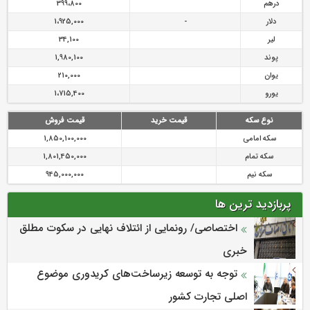
درهم
399،800
دلار
-
1،925,000
لیر
34,100
پوند
1,980,100
یوان
210,000
یورو
1،715,400
نوع سکه
قیمت خرید
قیمت فروش
سکه امامی
1,850,100,000
سکه تمام
1,801,450,000
سکه نیم
945,000,000
پربازدید ترین ها
اختصاصی/ رونمایی از ائتلاف‌ نهایی در سکوت مطلق
خبری
توجه به توسعه زیرساخت‌های کریدوری موضوع
اصلی تجارت کشور