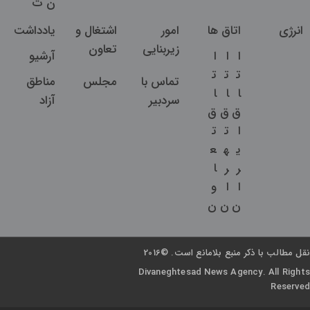
ن
ت
انرژی
اتاق ها
امور
اشتغال و
یادداشت
زیربنایی
تعاون
ا
ا
ا
آرشیو
ت
ت
ت
تماس با
مجلس
مناطق
ا
ا
ا
سردبیر
آزاد
ق
ق
ق
ا
ت
ت
ی
ه
ع
ر
ر
ا
ا
ا
و
ن
ن
ن
نقل مطالب با ذکر منبع بلامانع است. ©2016
Divaneghtesad News Agency. All Rights
Reserved