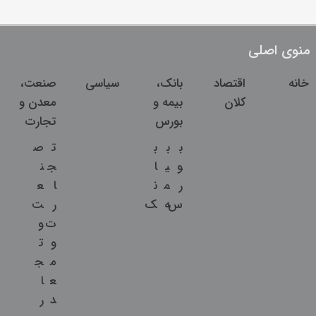
منوی اصلی
خانه
اقتصاد
بانک،
سیاسی
صنعت،
کلان
بیمه و
معدن و
بورس
تجارت
ب
ب
ب
ت
ص
و
ی
ا
ج
ن
ر
م
ن
ا
ع
س
ه
ک
ر
ت
ت
و
و
ت
م
ج
ع
ا
د
ر