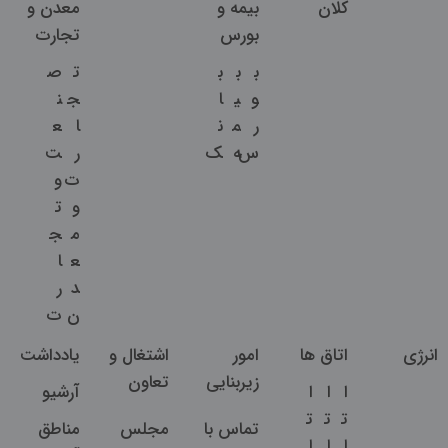
کلان
بیمه و
معدن و
بورس
تجارت
ب
ب
ب
ت
ص
و
ی
ا
ج
ن
ر
م
ن
ا
ع
س
ه
ک
ر
ت
ت
و
و
ت
م
ج
ع
ا
د
ر
ن
ت
انرژی
اتاق ها
امور
اشتغال و
یادداشت
زیربنایی
تعاون
ا
ا
ا
آرشیو
ت
ت
ت
تماس با
مجلس
مناطق
ا
ا
ا