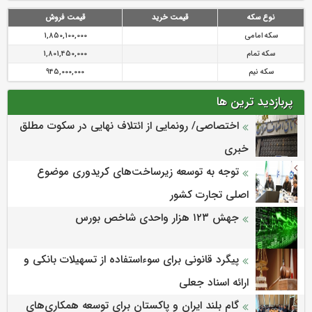
نوع سکه
قیمت خرید
قیمت فروش
سکه امامی
1,850,100,000
سکه تمام
1,801,450,000
سکه نیم
945,000,000
پربازدید ترین ها
اختصاصی/ رونمایی از ائتلاف‌ نهایی در سکوت مطلق
خبری
توجه به توسعه زیرساخت‌های کریدوری موضوع
اصلی تجارت کشور
جهش ۱۲۳ هزار واحدی شاخص بورس
پیگرد قانونی برای سوءاستفاده از تسهیلات بانکی و
ارائه اسناد جعلی
گام بلند ایران و پاکستان برای توسعه همکاری‌های