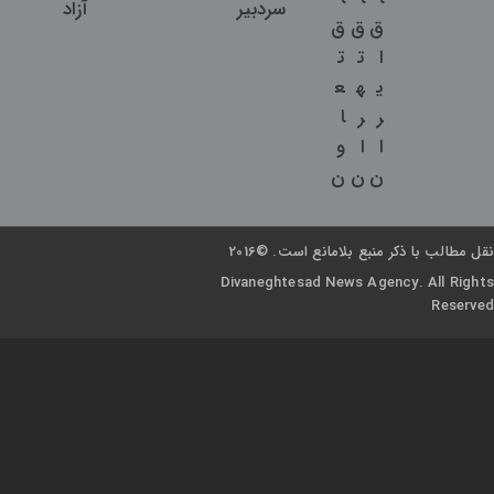
سردبیر
آزاد
ق
ق
ق
ا
ت
ت
ی
ه
ع
ر
ر
ا
ا
ا
و
ن
ن
ن
نقل مطالب با ذکر منبع بلامانع است. ©2016
Divaneghtesad News Agency. All Rights
Reserved