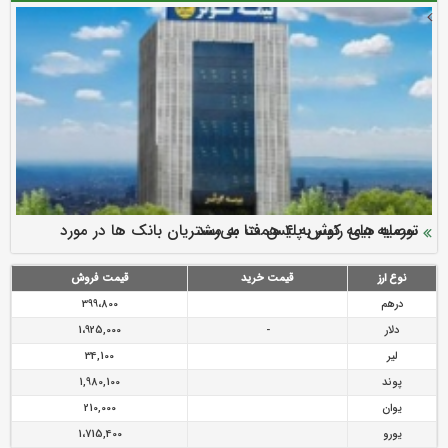
سرمایه بیمه کوثر به ۴ همت می‌رسد
نود ثانیه با فولاد سنگان
ارزش سهام عدالت بالا رفت
توصیه های رئیس پلیس فتا به مشتریان بانک ها در مورد
تقدیر دبیرکل سندیکای بیمه گران ایران از اقدامات مدیرعامل بیمه
رازی
پیشگیری از سرقت های مجازی
نوع ارز
قیمت خرید
قیمت فروش
درهم
399،800
دلار
-
1،925,000
لیر
34,100
پوند
1,980,100
یوان
210,000
یورو
1،715,400