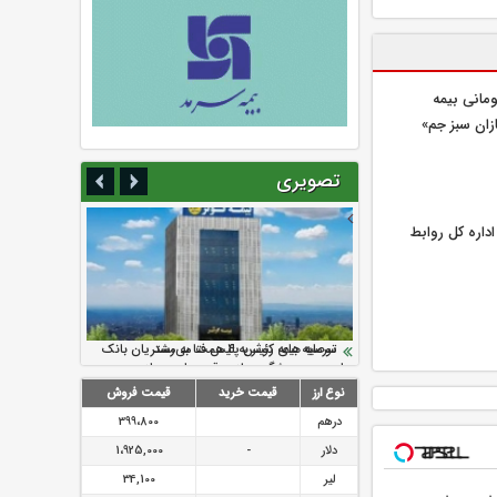
یلیارد تومانی بیمه
زان سبز جم»
تصویری
اره كل روابط
سرمایه بیمه کوثر به ۴ همت می‌رسد
نود ثانیه با فولاد سنگان
ارزش سهام عدالت بالا رفت
تقدیر دبیرکل سندیکای بیمه گران ایران از
توصیه های رئیس پلیس فتا به مشتریان بانک
اقدامات مدیرعامل بیمه رازی
ها در مورد پیشگیری از سرقت های مجازی
نوع ارز
قیمت خرید
قیمت فروش
درهم
399،800
دلار
-
1،925,000
لیر
34,100