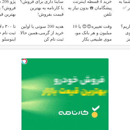
ا به
خرید 4 قسطه اینترنت
ساینا داری برای فروش؟
پژ
ر ✅
پیشگامان ☎️ بدون نیاز به
با کارنامه به بهترین
فروش؟ با 
تلفن
قیمت بفروش!
بهترین ق
اریم؟
وقت تغییره😍😍 با 10
هدیه 200 سوتی با اولین
تا ۰
وی
میلیون و هر بانک مو،
خرید از گرمی،همین حالا
ثبت نام ج
ز
موی طبیعی بکار
ثبت نام کن
اینوسلو