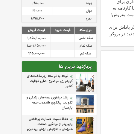
و 206 داری برای
پوند
1,980,100
کارنامه به
یوان
210,000
یمت بفروش!
یورو
1،715,400
۳۰ دلار پاداش برای
نوع سکه
قیمت خرید
قیمت فروش
دید در بروکر
سکه امامی
1,850,100,000
سکه تمام
1,801,450,000
سکه نیم
945,000,000
پربازدید ترین ها
توجه به توسعه زیرساخت‌های
کریدوری موضوع اصلی تجارت
کشور
رشد پرتفوی بیمه‌های زندگی و
تقویت پرتفوی بلندمدت بیمه
پارسیان
حفظ نسبت خسارت پرداختی
پایین‌تر از میانگین صنعت،
هم‌زمان با افزایش ارزش پرتفوی