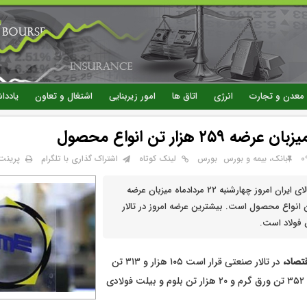
رفتن
به
محتوای
اصلی
معدن و تجارت
انرژی
اتاق ها
امور زیربنایی
اشتغال و تعاون
یاددا
 ۲۵۹ هزار تن انواع محصول
پرینت
بانک، بیمه و بورس
بورس
لینک کوتاه
اشتراک گذاری با تلگرام
تالارهای بورس کالای ایران امروز چهارشنبه ۲۲ مردادماه میزبان عرضه
هزار و ۲۲ تن انواع محصول است. بیشترین عرضه امروز در تالار
فولاد است.
تصاد،
در تالار صنعتی قرار است ۱۰۵ هزار و ۳۱۳ تن
میلگرد، ۲۳ هزار و ۳۵۲ تن ورق گرم و ۲۰ هزار تن بلوم و بیلت فولادی