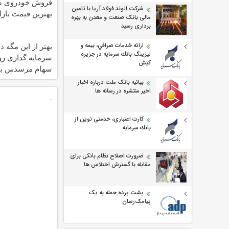
فروش خودروی شم
شرکت الوند فولاد آریا با تامین
بهترین قیمت بازا
مالی بانک صنعت و معدن به بهره
برداری رسید
بهتر از این مگه د
ارائه خدمات صرافي، بيمه و
ليزينگ بانك سرمايه در جزيره
سرمایه گذاری ر
كيش
سهام مرسدس بن
بیانیه بانک ملت درباره اخبار
اخیر منتشره در رسانه ها
.
كارت اعتباري، خدمتي نوين از
بانك سرمايه
ضرورت اصلاح نظام بانکی برای
مقابله با گسترش اختلاس ها
پشت پرده حمله به یک
پیامک‌رسان