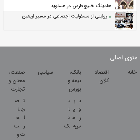
هلدینگ خلیج‌فارس در عسلویه
روایتی از مسئولیت اجتماعی در مسیر اربعین
منوی اصلی
خانه
اقتصاد
بانک،
سیاسی
صنعت،
کلان
بیمه و
معدن و
بورس
تجارت
ب
ب
ب
ت
ص
و
ی
ا
ج
ن
ر
م
ن
ا
ع
س
ه
ک
ر
ت
ت
و