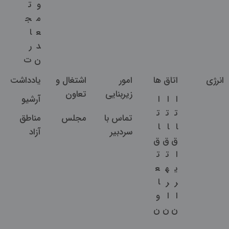
و
ت
م
ج
ع
ا
د
ر
ن
ت
انرژی
اتاق ها
امور
اشتغال و
یادداشت
زیربنایی
تعاون
ا
ا
ا
آرشیو
ت
ت
ت
تماس با
مجلس
مناطق
ا
ا
ا
سردبیر
آزاد
ق
ق
ق
ا
ت
ت
ی
ه
ع
ر
ر
ا
ا
ا
و
ن
ن
ن