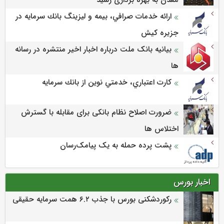
معدن به بهره برداری رسید
ارائه خدمات صرافي، بيمه و ليزينگ بانك سرمايه در
جزيره كيش
بیانیه بانک ملت درباره اخبار اخیر منتشره در رسانه
ها
كارت اعتباري، خدمتي نوين از بانك سرمايه
ضرورت اصلاح نظام بانکی برای مقابله با گسترش
اختلاس ها
پشت پرده حمله به یک پیامک‌رسان
اخبار بورس
رکوردشکنی بورس با جذب ۶.۲ همت سرمایه حقیقی