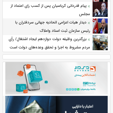
پیام قدردانی کرباسیان پس از کسب رای اعتماد از
مجلس
دیدار هیات اعزامی اتحادیه جهانی سردفتران با
رئیس سازمان ثبت اسناد واملاک
بزرگترین وظیفه دولت دوازدهم ایجاد اشتغال/ رأی
مردم مشروط به اجرا و تحقق وعده‌های دولت است