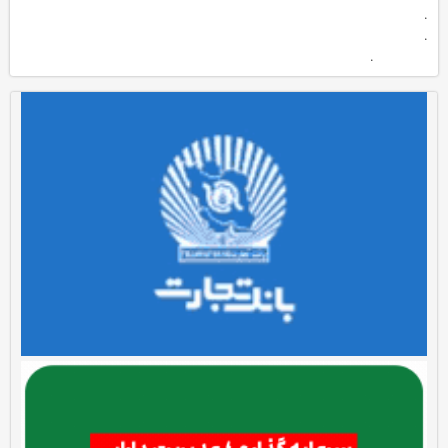
.
.
.