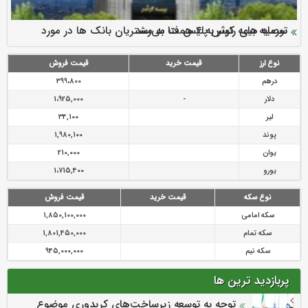
سرمایه بیمه کوثر به ۴ همت می‌رسد
نود ثانیه با فولاد سنگان
ارزش سهام عدالت بالا رفت
توصیه های رئیس پلیس فتا به مشتریان بانک ها در مورد
تقدیر دبیرکل سندیکای بیمه گران ایران از اقدامات مدیرعامل بیمه
رازی
پیشگیری از سرقت های مجازی
نوع ارز
قیمت خرید
قیمت فروش
درهم
399،800
دلار
-
1،925,000
لیر
34,100
پوند
1,980,100
یوان
210,000
یورو
1،715,400
نوع سکه
قیمت خرید
قیمت فروش
سکه امامی
1,850,100,000
سکه تمام
1,801,450,000
سکه نیم
945,000,000
پربازدید ترین ها
توجه به توسعه زیرساخت‌های کریدوری موضوع