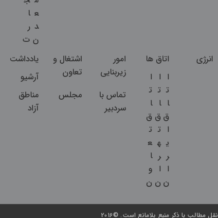
م
ج
ع
ا
د
ر
ن
ت
انرژی
اتاق ها
امور
اشتغال و
یادداشت
زیربنایی
تعاون
ا
ا
ا
آرشیو
ت
ت
ت
تماس با
مجلس
مناطق
ا
ا
ا
سردبیر
آزاد
ق
ق
ق
ا
ت
ت
ی
ه
ع
ر
ر
ا
ا
ا
و
ن
ن
ن
نقل مطالب با ذکر منبع بلامانع است. ©2016