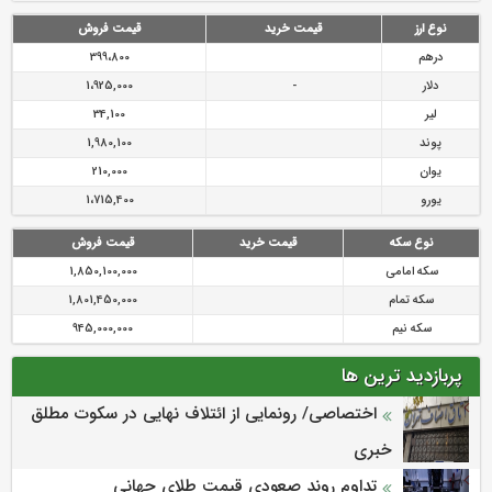
رازی
پیشگیری از سرقت های مجازی
نوع ارز
قیمت خرید
قیمت فروش
درهم
399،800
دلار
-
1،925,000
لیر
34,100
پوند
1,980,100
یوان
210,000
یورو
1،715,400
نوع سکه
قیمت خرید
قیمت فروش
سکه امامی
1,850,100,000
سکه تمام
1,801,450,000
سکه نیم
945,000,000
پربازدید ترین ها
اختصاصی/ رونمایی از ائتلاف‌ نهایی در سکوت مطلق
خبری
تداوم روند صعودی قیمت طلای جهانی