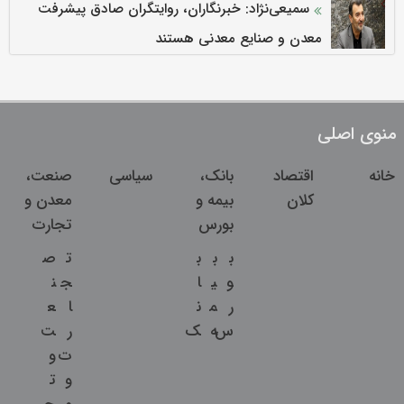
سمیعی‌نژاد: خبرنگاران، روایتگران صادق پیشرفت
معدن و صنایع معدنی هستند
منوی اصلی
خانه
اقتصاد
بانک،
سیاسی
صنعت،
کلان
بیمه و
معدن و
بورس
تجارت
ب
ب
ب
ت
ص
و
ی
ا
ج
ن
ر
م
ن
ا
ع
س
ه
ک
ر
ت
ت
و
و
ت