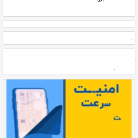
.
.
.
.