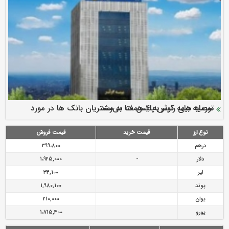
سرمایه بیمه کوثر به ۴ همت می‌رسد
نود ثانیه با فولاد سنگان
ارزش سهام عدالت بالا رفت
توصیه های رئیس پلیس فتا به مشتریان بانک ها در مورد
تقدیر دبیرکل سندیکای بیمه گران ایران از اقدامات مدیرعامل بیمه
رازی
پیشگیری از سرقت های مجازی
نوع ارز
قیمت خرید
قیمت فروش
درهم
399،800
دلار
-
1،925,000
لیر
34,100
پوند
1,980,100
یوان
210,000
یورو
1،715,400