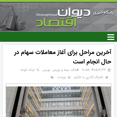
رفتن
به
محتوای
اصلی
آخرین مراحل برای آغاز معاملات سهام در
حال انجام است
۱۴۰۵/۲/۲۲ 10:58
بانک، بیمه و بورس
بورس
لینک کوتاه
پرینت
اشتراک گذاری با تلگرام