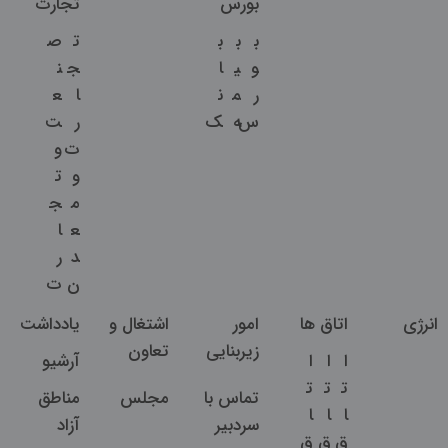
بورس
تجارت
ب
ب
ب
ت
ص
و
ی
ا
ج
ن
ر
م
ن
ا
ع
س
ه
ک
ر
ت
ت
و
و
ت
م
ج
ع
ا
د
ر
ن
ت
انرژی
اتاق ها
امور
اشتغال و
یادداشت
زیربنایی
تعاون
ا
ا
ا
آرشیو
ت
ت
ت
تماس با
مجلس
مناطق
ا
ا
ا
سردبیر
آزاد
ق
ق
ق