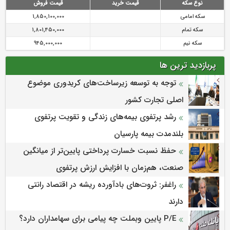
نوع سکه
قیمت خرید
قیمت فروش
سکه امامی
1,850,100,000
سکه تمام
1,801,450,000
سکه نیم
945,000,000
پربازدید ترین ها
توجه به توسعه زیرساخت‌های کریدوری موضوع
اصلی تجارت کشور
رشد پرتفوی بیمه‌های زندگی و تقویت پرتفوی
بلندمدت بیمه پارسیان
حفظ نسبت خسارت پرداختی پایین‌تر از میانگین
صنعت، هم‌زمان با افزایش ارزش پرتفوی
راغفر: ثروت‌های بادآورده ریشه در اقتصاد رانتی
دارند
P/E پایین وبملت چه پیامی برای سهامداران دارد؟